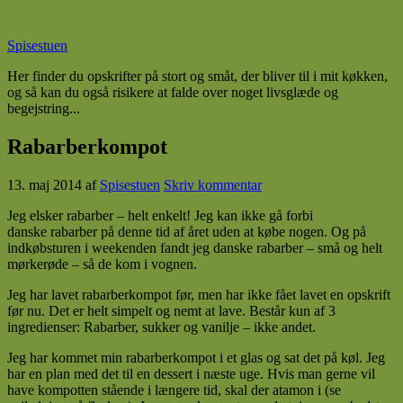
Spisestuen
Her finder du opskrifter på stort og småt, der bliver til i mit køkken,
og så kan du også risikere at falde over noget livsglæde og
begejstring...
Rabarberkompot
13. maj 2014
af
Spisestuen
Skriv kommentar
Jeg elsker rabarber – helt enkelt! Jeg kan ikke gå forbi
danske rabarber på denne tid af året uden at købe nogen. Og på
indkøbsturen i weekenden fandt jeg danske rabarber – små og helt
mørkerøde – så de kom i vognen.
Jeg har lavet rabarberkompot før, men har ikke fået lavet en opskrift
før nu. Det er helt simpelt og nemt at lave. Består kun af 3
ingredienser: Rabarber, sukker og vanilje – ikke andet.
Jeg har kommet min rabarberkompot i et glas og sat det på køl. Jeg
har en plan med det til en dessert i næste uge. Hvis man gerne vil
have kompotten stående i længere tid, skal der atamon i (se