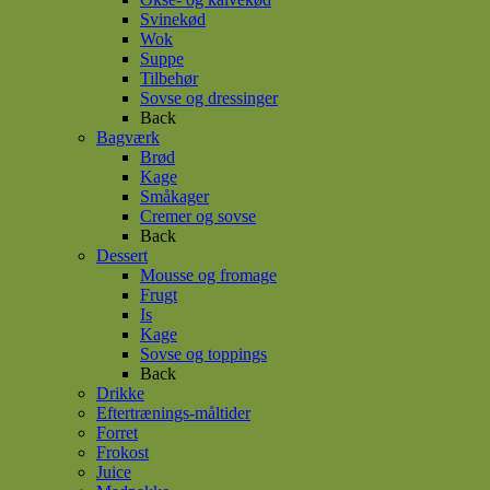
Svinekød
Wok
Suppe
Tilbehør
Sovse og dressinger
Back
Bagværk
Brød
Kage
Småkager
Cremer og sovse
Back
Dessert
Mousse og fromage
Frugt
Is
Kage
Sovse og toppings
Back
Drikke
Eftertrænings-måltider
Forret
Frokost
Juice