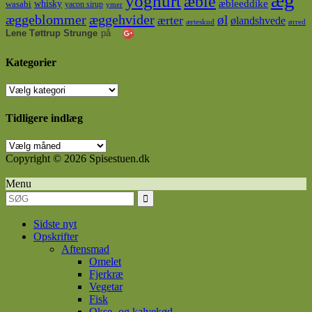
yoghurt
æble
whisky
æbleeddike
wasabi
yacon sirup
ymer
æggeblommer
æggehvider
øl
ærter
ølandshvede
ærteskud
ørred
Lene Tøttrup Strunge
på
Kategorier
Kategorier
Tidligere indlæg
Tidligere
indlæg
Copyright © 2026 Spisestuen.dk
Menu
Sidste nyt
Opskrifter
Aftensmad
Omelet
Fjerkræ
Vegetar
Fisk
Okse- og kalvekød