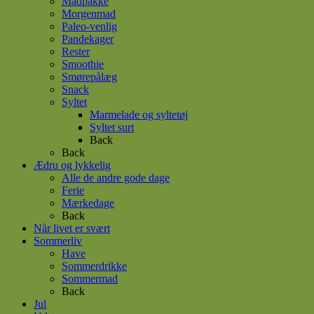
Madpakke
Morgenmad
Paleo-venlig
Pandekager
Rester
Smoothie
Smørepålæg
Snack
Syltet
Marmelade og syltetøj
Syltet surt
Back
Back
Ædru og lykkelig
Alle de andre gode dage
Ferie
Mærkedage
Back
Når livet er svært
Sommerliv
Have
Sommerdrikke
Sommermad
Back
Jul