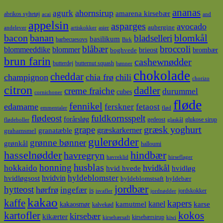
ananas
ahornsirup
agurk
amarena kirsebær
abrikos syltetøj
acai
and
appelsin
asparges
avocado
aubergine
andelever
artiskokker
asier
bacon
banan
blomkål
bladselleri
basilikum
barbecuesovs
Birk
blåbær
broccoli
blommeeddike
blommer
brieost
brombær
boghvede
brun farin
cashewnødder
butterdej
butternut squash
bønner
chokolade
cheddar
champignon
chia frø
chili
chorizo
citron
dadler
creme fraiche
durummel
cubes
cornichoner
fløde
fennikel
edamame
ferskner
fetaost
emmentaler
flød
flødeost
fuldkornsspelt
forårsløg
gedeost
glukose sirup
flødeboller
glaskål
græsk yoghurt
grape
græskarkerner
granatæble
grahamsmel
gulerødder
grønne bønner
grønkål
halloumi
hasselnødder
hindbær
havregryn
havreklid
hirseflager
husblas
honning
hokkaido
hvidkål
hvidløg
hvid hvede
hyldeblomster
hvidvin
hvidløgsost
hyldeblomstsaft
hyldebær
jordbær
hytteost
hørfrø
ingefær
is
jordskokker
isvafler
jordnødder
kakao
kaffe
kapers
kanel
kamutmel
karse
kakaosmør
kalvekød
kokos
kartofler
kirsebær
kikærter
kirsebærsirup
kirsebærsaft
kiwi