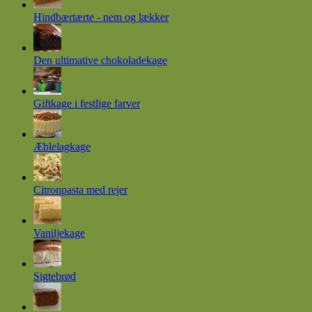
Hindbærtærte - nem og lækker
Den ultimative chokoladekage
Giftkage i festlige farver
Æblelagkage
Citronpasta med rejer
Vaniljekage
Sigtebrød