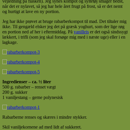
vejledning på flasken). Jeg synes kompot og syltetøj smager bedst,
når det er nylavet, så jeg har hele året frugt på frost, så er det nemt
og hurtigt at lave en ny portion.
Jeg har ikke prøvet at bruge rabarberkompot til mad. Det tiltaler mig
ikke. Til gengæld elsker jeg det på græsk yoghurt, som der lige røg
en portion ned af her i eftermiddag. På
vanilleis
er det også sindssygt
lækkert, i trifli (som jeg skal forsøge mig med i næste uge) eller i en
lagkage.
Ingredienser – ca. ½ liter
500 g. rabarber – renset vægt
200 g. sukker
1 vaniljestang – gerne polynesisk
Rabarberne renses og skæres i mindre stykker.
Skil vaniljekornene ad med lidt af sukkeret.