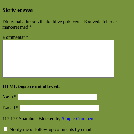
Skriv et svar
Din e-mailadresse vil ikke blive publiceret.
Krævede felter er
markeret med
*
Kommentar
*
HTML tags are not allowed.
Navn
*
E-mail
*
117.177 Spambots Blocked by
Simple Comments
Notify me of follow-up comments by email.