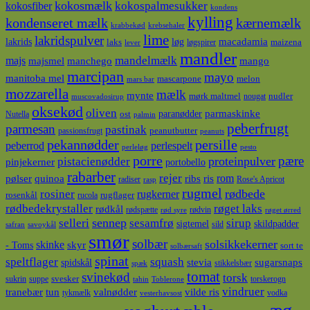
kokosmælk
kokospalmesukker
kokosfiber
kondens
kylling
kondenseret mælk
kærnemælk
krabbekød
krebsehaler
lime
lakridspulver
lakrids
løg
macadamia
laks
maizena
løgspirer
lever
mandler
majs
mandelmælk
majsmel
manchego
mango
marcipan
mayo
manitoba mel
mascarpone
melon
mars bar
mozzarella
mælk
mynte
mørk maltmel
nudler
nougat
muscovadosirup
oksekød
oliven
parmaskinke
paranødder
ost
Nutella
palmin
peberfrugt
parmesan
pastinak
peanutbutter
passionsfrugt
peanuts
pekannødder
persille
peberrod
perlespelt
perleløg
pesto
porre
pære
proteinpulver
pistacienødder
pinjekerner
portobello
rabarber
rejer
ris
rom
pølser
quinoa
ribs
radiser
Rose's Apricot
rasp
rugmel
rødbede
rosiner
rugkerner
rosenkål
rugflager
rucola
rødbedekrystaller
røget laks
rødkål
rødspætte
rødvin
rød syre
røget ørred
sennep
sirup
selleri
sesamfrø
sigtemel
skildpadder
sild
safran
savoykål
smør
solbær
solsikkekerner
skinke
- Toms
skyr
sort te
solbærsaft
spinat
squash
speltflager
spidskål
stevia
sugarsnaps
stikkelsbær
spæk
tomat
svinekød
torsk
svesker
sukrin
suppe
torskerogn
tahin
Toblerone
vindruer
tranebær
tun
valnødder
vilde ris
tykmælk
vodka
vesterhavsost
æg