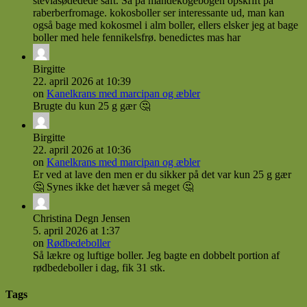
steviasødedede saft. Så på mandekogebogen opskrift på
raberberfromage. kokosboller ser interessante ud, man kan
også bage med kokosmel i alm boller, ellers elsker jeg at bage
boller med hele fennikelsfrø. benedictes mas har
Birgitte
22. april 2026 at 10:39
on
Kanelkrans med marcipan og æbler
Brugte du kun 25 g gær 🤔
Birgitte
22. april 2026 at 10:36
on
Kanelkrans med marcipan og æbler
Er ved at lave den men er du sikker på det var kun 25 g gær
🤔 Synes ikke det hæver så meget 🤔
Christina Degn Jensen
5. april 2026 at 1:37
on
Rødbedeboller
Så lækre og luftige boller. Jeg bagte en dobbelt portion af
rødbedeboller i dag, fik 31 stk.
Tags