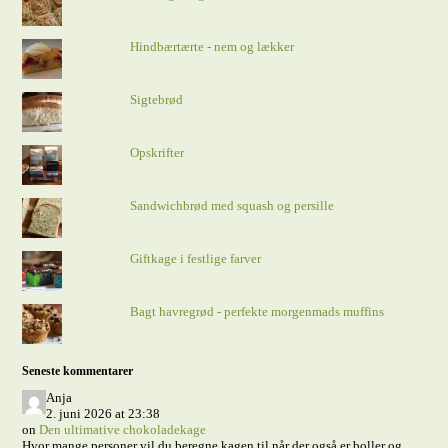
Hindbærtærte - nem og lækker
Sigtebrød
Opskrifter
Sandwichbrød med squash og persille
Giftkage i festlige farver
Bagt havregrød - perfekte morgenmads muffins
Seneste kommentarer
Anja
2. juni 2026 at 23:38
on
Den ultimative chokoladekage
Hvor mange personer vil du beregne kagen til når der også er boller og