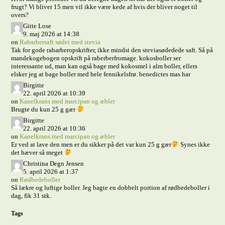
frugt? Vi bliver 15 men vil ikke være kede af hvis der bliver noget til
overs?
Gitte Lose
9. maj 2026 at 14:38
on
Rabarbersaft sødet med stevia
Tak for gode rabarberopskrifter, ikke mindst den steviasødedede saft. Så på
mandekogebogen opskrift på raberberfromage. kokosboller ser
interessante ud, man kan også bage med kokosmel i alm boller, ellers
elsker jeg at bage boller med hele fennikelsfrø. benedictes mas har
Birgitte
22. april 2026 at 10:39
on
Kanelkrans med marcipan og æbler
Brugte du kun 25 g gær
Birgitte
22. april 2026 at 10:36
on
Kanelkrans med marcipan og æbler
Er ved at lave den men er du sikker på det var kun 25 g gær
Synes ikke
det hæver så meget
Christina Degn Jensen
5. april 2026 at 1:37
on
Rødbedeboller
Så lækre og luftige boller. Jeg bagte en dobbelt portion af rødbedeboller i
dag, fik 31 stk.
Tags