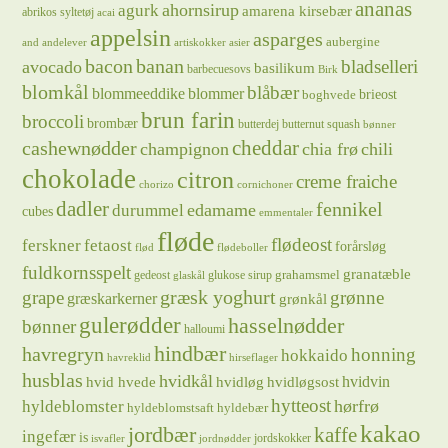
ananas
ahornsirup
agurk
amarena kirsebær
abrikos syltetøj
acai
appelsin
asparges
aubergine
and
andelever
artiskokker
asier
bacon
banan
bladselleri
avocado
basilikum
barbecuesovs
Birk
blomkål
blåbær
blommeeddike
blommer
brieost
boghvede
brun farin
broccoli
brombær
butterdej
butternut squash
bønner
cheddar
cashewnødder
champignon
chia frø
chili
chokolade
citron
creme fraiche
chorizo
cornichoner
dadler
fennikel
edamame
durummel
cubes
emmentaler
fløde
flødeost
ferskner
fetaost
forårsløg
flød
flødeboller
fuldkornsspelt
granatæble
grahamsmel
gedeost
glukose sirup
glaskål
græsk yoghurt
grape
grønne
græskarkerner
grønkål
gulerødder
hasselnødder
bønner
halloumi
hindbær
havregryn
honning
hokkaido
havreklid
hirseflager
husblas
hvidkål
hvidløg
hvidvin
hvid hvede
hvidløgsost
hytteost
hørfrø
hyldeblomster
hyldeblomstsaft
hyldebær
kakao
jordbær
kaffe
ingefær
is
jordskokker
isvafler
jordnødder