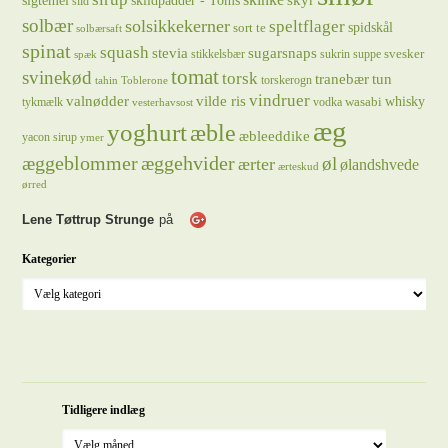
sigtemel
skildpadder - Toms
skyr
sild
solbær
solsikkekerner
speltflager
spidskål
sort te
solbærsaft
spinat
squash
stevia
sugarsnaps
svesker
stikkelsbær
sukrin
suppe
spæk
tomat
svinekød
torsk
tranebær
tun
torskerogn
tahin
Toblerone
vindruer
valnødder
vilde ris
whisky
wasabi
tykmælk
vodka
vesterhavsost
æg
yoghurt
æble
æbleeddike
yacon sirup
ymer
æggeblommer
æggehvider
øl
ærter
ølandshvede
ærteskud
ørred
Lene Tøttrup Strunge
på
Kategorier
Tidligere indlæg