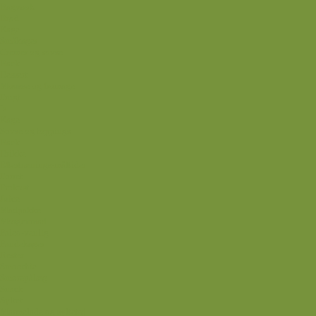
Bagværk
Brød
Kage
Småkager
Cremer og sovse
Back
Dessert
Mousse og fromage
Frugt
Is
Kage
Sovse og toppings
Back
Drikke
Eftertrænings-måltider
Forret
Frokost
Juice
Madpakke
Morgenmad
Paleo-venlig
Pandekager
Rester
Smoothie
Smørepålæg
Snack
Syltet
Marmelade og syltetøj