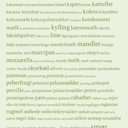
kartofler
kapers
kanel
kamutmel
karse
kakaosmør
kalvekød
kokos
kirsebær
kikærter
kokosfiber
kirsebærsirup
kirsebærsaft
kiwi
kondenseret
kokosmælk
kokospalmesukker
kondens
kylling
mælk
kærnemælk
lakrids
krabbekød
krebsehaler
lime
lakridspulver
løg
macadamia
laks
maizena
løgspirer
lever
mandler
majs
mandelmælk
majsmel
manchego
mango
marcipan
mayo
manitoba mel
mascarpone
melon
mars bar
mozzarella
mælk
mynte
mørk maltmel
nougat
muscovadosirup
oksekød
oliven
parmaskinke
paranødder
nudler
ost
Nutella
palmin
parmesan
pastinak
peanutbutter
passionsfrugt
peanuts
peberfrugt
pekannødder
peberrod
perlespelt
perleløg
persille
porre
pistacienødder
pinjekerner
portobello
pesto
rabarber
pære
proteinpulver
rejer
pølser
quinoa
radiser
rasp
rosiner
rugkerner
ris
rom
ribs
rosenkål
rugflager
Rose's Apricot
rucola
rugmel
rødbede
rødbedekrystaller
rødkål
rødspætte
rød syre
sennep
røget laks
selleri
sesamfrø
rødvin
røget ørred
safran
savoykål
smør
sirup
skinke