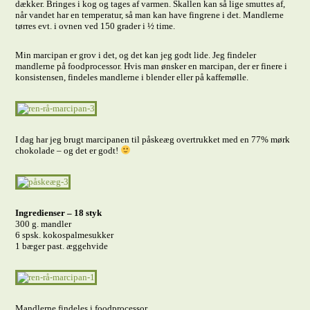
dækker. Bringes i kog og tages af varmen. Skallen kan så lige smuttes af,
når vandet har en temperatur, så man kan have fingrene i det. Mandlerne
tørres evt. i ovnen ved 150 grader i ½ time.
Min marcipan er grov i det, og det kan jeg godt lide. Jeg findeler
mandlerne på foodprocessor. Hvis man ønsker en marcipan, der er finere i
konsistensen, findeles mandlerne i blender eller på kaffemølle.
I dag har jeg brugt marcipanen til påskeæg overtrukket med en 77% mørk
chokolade – og det er godt!
Ingredienser – 18 styk
300 g. mandler
6 spsk. kokospalmesukker
1 bæger past. æggehvide
Mandlerne findeles i foodprocessor.