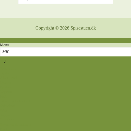
Copyright © 2026 Spisestuen.dk
Menu
Sidste nyt
Opskrifter
Aftensmad
Omelet
Fjerkræ
Vegetar
Fisk
Okse- og kalvekød
Svinekød
Wok
Suppe
Tilbehør
Sovse og dressinger
Back