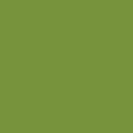
Juice
Madpakke
Morgenmad
Paleo-venlig
Pandekager
Rester
Smoothie
Smørepålæg
Snack
Syltet
Marmelade og syltetøj
Syltet surt
Back
Back
Ædru og lykkelig
Alle de andre gode dage
Ferie
Mærkedage
Back
Når livet er svært
Sommerliv
Have
Sommerdrikke
Sommermad
Back
Jul
Udstyr
Finurlige fif