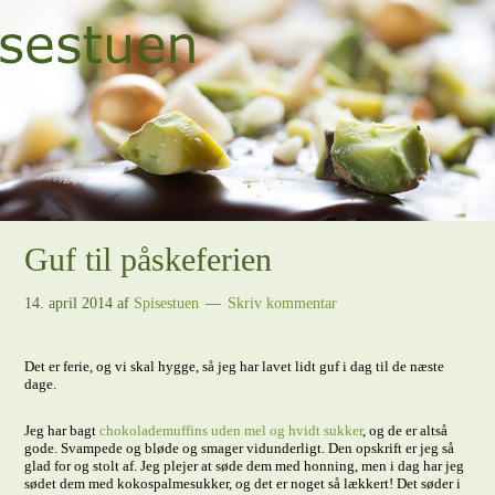
Guf til påskeferien
14. april 2014
af
Spisestuen
Skriv kommentar
Det er ferie, og vi skal hygge, så jeg har lavet lidt guf i dag til de næste
dage.
Jeg har bagt
chokolademuffins uden mel og hvidt sukker
, og de er altså
gode. Svampede og bløde og smager vidunderligt. Den opskrift er jeg så
glad for og stolt af. Jeg plejer at søde dem med honning, men i dag har jeg
sødet dem med kokospalmesukker, og det er noget så lækkert! Det søder i