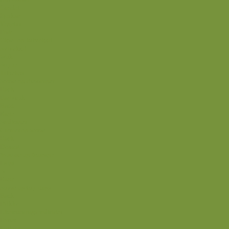
Omelet
Fjerkræ
Vegetar
Fisk
Okse- og kalvekød
Svinekød
Wok
Suppe
Tilbehør
Sovse og dressinger
Back
Bagværk
Brød
Kage
Småkager
Cremer og sovse
Back
Dessert
Mousse og fromage
Frugt
Is
Kage
Sovse og toppings
Back
Drikke
Eftertrænings-måltider
Forret
Frokost