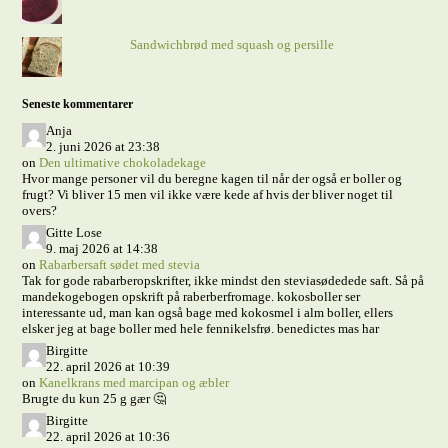
Sandwichbrød med squash og persille
Seneste kommentarer
Anja
2. juni 2026 at 23:38
on
Den ultimative chokoladekage
Hvor mange personer vil du beregne kagen til når der også er boller og
frugt? Vi bliver 15 men vil ikke være kede af hvis der bliver noget til
overs?
Gitte Lose
9. maj 2026 at 14:38
on
Rabarbersaft sødet med stevia
Tak for gode rabarberopskrifter, ikke mindst den steviasødedede saft. Så på
mandekogebogen opskrift på raberberfromage. kokosboller ser
interessante ud, man kan også bage med kokosmel i alm boller, ellers
elsker jeg at bage boller med hele fennikelsfrø. benedictes mas har
Birgitte
22. april 2026 at 10:39
on
Kanelkrans med marcipan og æbler
Brugte du kun 25 g gær 🤔
Birgitte
22. april 2026 at 10:36