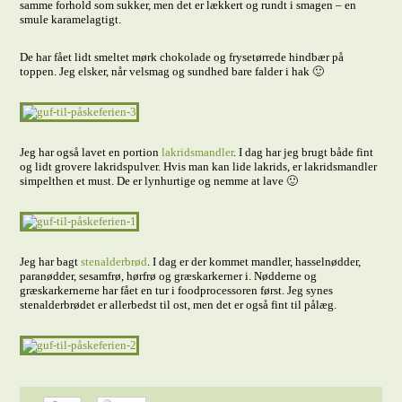
samme forhold som sukker, men det er lækkert og rundt i smagen – en
smule karamelagtigt.
De har fået lidt smeltet mørk chokolade og frysetørrede hindbær på
toppen. Jeg elsker, når velsmag og sundhed bare falder i hak 🙂
Jeg har også lavet en portion
lakridsmandler
. I dag har jeg brugt både fint
og lidt grovere lakridspulver. Hvis man kan lide lakrids, er lakridsmandler
simpelthen et must. De er lynhurtige og nemme at lave 🙂
Jeg har bagt
stenalderbrød
. I dag er der kommet mandler, hasselnødder,
paranødder, sesamfrø, hørfrø og græskarkerner i. Nødderne og
græskarkernerne har fået en tur i foodprocessoren først. Jeg synes
stenalderbrødet er allerbedst til ost, men det er også fint til pålæg.