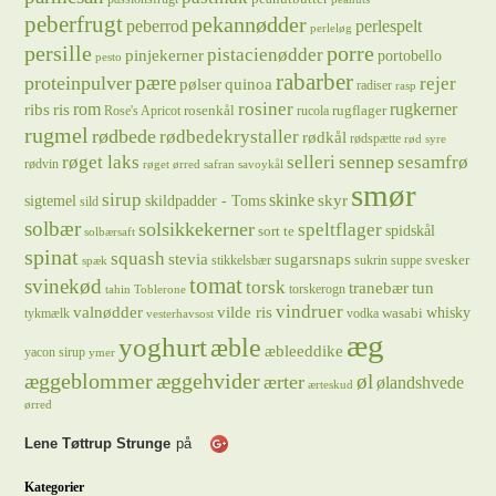
peberfrugt
pekannødder
peberrod
perlespelt
perleløg
persille
porre
pistacienødder
pinjekerner
portobello
pesto
rabarber
pære
proteinpulver
rejer
pølser
quinoa
radiser
rasp
rosiner
rugkerner
ris
rom
ribs
rosenkål
rugflager
Rose's Apricot
rucola
rugmel
rødbede
rødbedekrystaller
rødkål
rødspætte
rød syre
sennep
røget laks
selleri
sesamfrø
rødvin
røget ørred
safran
savoykål
smør
sirup
skinke
sigtemel
skildpadder - Toms
skyr
sild
solbær
solsikkekerner
speltflager
spidskål
sort te
solbærsaft
spinat
squash
stevia
sugarsnaps
svesker
stikkelsbær
sukrin
suppe
spæk
tomat
svinekød
torsk
tranebær
tun
torskerogn
tahin
Toblerone
vindruer
valnødder
vilde ris
whisky
wasabi
tykmælk
vodka
vesterhavsost
æg
yoghurt
æble
æbleeddike
yacon sirup
ymer
æggeblommer
æggehvider
øl
ærter
ølandshvede
ærteskud
ørred
Lene Tøttrup Strunge
på
Kategorier