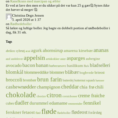
on
Kanelkrans med marcipan og æbler
Er ved at lave den men er du sikker på det var kun 25 g gær🤔 Synes ikke
det hæver så meget 🤔
Christina Degn Jensen
5. april 2026 at 1:37
on
Rødbedeboller
Så lækre og luftige boller. Jeg bagte en dobbelt portion af rødbedeboller i
dag, fik 31 stk.
Tags
ananas
ahornsirup
agurk
amarena kirsebær
abrikos syltetøj
acai
appelsin
asparges
aubergine
and
andelever
artiskokker
asier
bacon
banan
bladselleri
avocado
basilikum
barbecuesovs
Birk
blomkål
blåbær
blommeeddike
blommer
brieost
boghvede
brun farin
broccoli
brombær
butterdej
butternut squash
bønner
cheddar
cashewnødder
champignon
chia frø
chili
chokolade
citron
creme fraiche
chorizo
cornichoner
dadler
fennikel
edamame
durummel
cubes
emmentaler
fløde
flødeost
ferskner
fetaost
forårsløg
flød
flødeboller