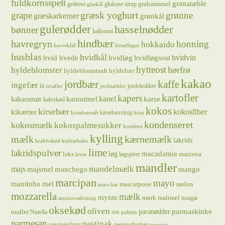
fuldkornsspelt
granatæble
grahamsmel
gedeost
glukose sirup
glaskål
græsk yoghurt
grape
grønne
græskarkerner
grønkål
gulerødder
hasselnødder
bønner
halloumi
hindbær
havregryn
honning
hokkaido
havreklid
hirseflager
husblas
hvidkål
hvidløg
hvidvin
hvid hvede
hvidløgsost
hytteost
hørfrø
hyldeblomster
hyldeblomstsaft
hyldebær
kakao
jordbær
kaffe
ingefær
is
jordskokker
isvafler
jordnødder
kartofler
kapers
kanel
kamutmel
karse
kakaosmør
kalvekød
kokos
kirsebær
kikærter
kokosfiber
kirsebærsirup
kirsebærsaft
kiwi
kondenseret
kokosmælk
kokospalmesukker
kondens
kylling
mælk
kærnemælk
lakrids
krabbekød
krebsehaler
lime
lakridspulver
løg
macadamia
laks
maizena
løgspirer
lever
mandler
majs
mandelmælk
majsmel
manchego
mango
marcipan
mayo
manitoba mel
mascarpone
melon
mars bar
mozzarella
mælk
mynte
mørk maltmel
nougat
muscovadosirup
oksekød
oliven
parmaskinke
paranødder
nudler
ost
Nutella
palmin
parmesan
pastinak
peanutbutter
passionsfrugt
peanuts