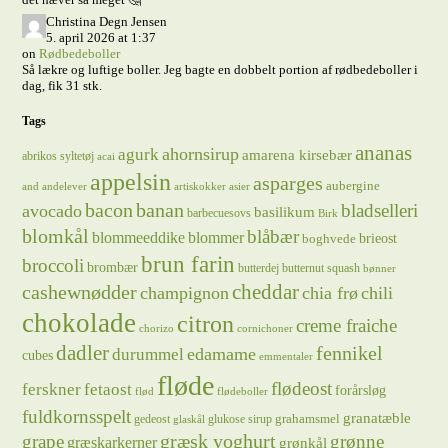
Christina Degn Jensen
5. april 2026 at 1:37
on
Rødbedeboller
Så lækre og luftige boller. Jeg bagte en dobbelt portion af rødbedeboller i
dag, fik 31 stk.
Tags
ananas
ahornsirup
agurk
amarena kirsebær
abrikos syltetøj
acai
appelsin
asparges
aubergine
and
andelever
artiskokker
asier
bacon
banan
bladselleri
avocado
basilikum
barbecuesovs
Birk
blomkål
blåbær
blommeeddike
blommer
brieost
boghvede
brun farin
broccoli
brombær
butterdej
butternut squash
bønner
cheddar
cashewnødder
champignon
chia frø
chili
chokolade
citron
creme fraiche
chorizo
cornichoner
dadler
fennikel
edamame
durummel
cubes
emmentaler
fløde
flødeost
ferskner
fetaost
forårsløg
flød
flødeboller
fuldkornsspelt
granatæble
grahamsmel
gedeost
glukose sirup
glaskål
græsk yoghurt
grape
grønne
græskarkerner
grønkål