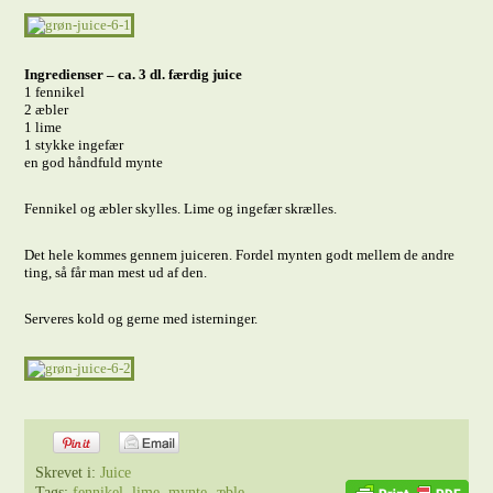
Ingredienser – ca. 3 dl. færdig juice
1 fennikel
2 æbler
1 lime
1 stykke ingefær
en god håndfuld mynte
Fennikel og æbler skylles. Lime og ingefær skrælles.
Det hele kommes gennem juiceren. Fordel mynten godt mellem de andre
ting, så får man mest ud af den.
Serveres kold og gerne med isterninger.
Skrevet i:
Juice
Tags:
fennikel
,
lime
,
mynte
,
æble