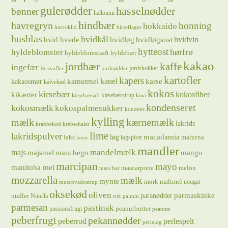
gulerødder
hasselnødder
bønner
halloumi
hindbær
havregryn
honning
hokkaido
havreklid
hirseflager
husblas
hvidkål
hvidløg
hvidvin
hvid hvede
hvidløgsost
hytteost
hørfrø
hyldeblomster
hyldeblomstsaft
hyldebær
kakao
jordbær
kaffe
ingefær
is
jordskokker
isvafler
jordnødder
kartofler
kapers
kanel
kamutmel
karse
kakaosmør
kalvekød
kokos
kirsebær
kikærter
kokosfiber
kirsebærsirup
kirsebærsaft
kiwi
kondenseret
kokosmælk
kokospalmesukker
kondens
kylling
mælk
kærnemælk
lakrids
krabbekød
krebsehaler
lime
lakridspulver
løg
macadamia
laks
maizena
løgspirer
lever
mandler
majs
mandelmælk
majsmel
manchego
mango
marcipan
mayo
manitoba mel
mascarpone
melon
mars bar
mozzarella
mælk
mynte
mørk maltmel
nougat
muscovadosirup
oksekød
oliven
parmaskinke
paranødder
nudler
ost
Nutella
palmin
parmesan
pastinak
peanutbutter
passionsfrugt
peanuts
peberfrugt
pekannødder
peberrod
perlespelt
perleløg