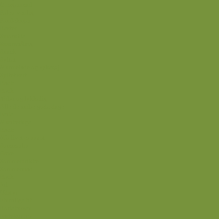
Morgenmad
Paleo-venlig
Pandekager
Rester
Smoothie
Smørepålæg
Snack
Syltet
Marmelade og syltetøj
Syltet surt
Back
Back
Ædru og lykkelig
Alle de andre gode dage
Ferie
Mærkedage
Back
Når livet er svært
Sommerliv
Have
Sommerdrikke
Sommermad
Back
Jul
Udstyr
Finurlige fif
Rodekassen
Fastekur 5:2