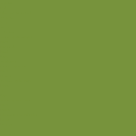
Vegetar
Fisk
Okse- og kalvekød
Svinekød
Wok
Suppe
Tilbehør
Sovse og dressinger
Back
Bagværk
Brød
Kage
Småkager
Cremer og sovse
Back
Dessert
Mousse og fromage
Frugt
Is
Kage
Sovse og toppings
Back
Drikke
Eftertrænings-måltider
Forret
Frokost
Juice
Madpakke