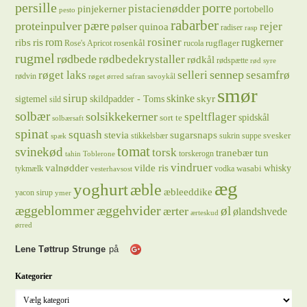
persille
porre
pistacienødder
pinjekerner
portobello
pesto
rabarber
pære
proteinpulver
rejer
pølser
quinoa
radiser
rasp
rosiner
rugkerner
ris
rom
ribs
rosenkål
rugflager
Rose's Apricot
rucola
rugmel
rødbede
rødbedekrystaller
rødkål
rødspætte
rød syre
sennep
røget laks
selleri
sesamfrø
rødvin
røget ørred
safran
savoykål
smør
sirup
skinke
sigtemel
skildpadder - Toms
skyr
sild
solbær
solsikkekerner
speltflager
spidskål
sort te
solbærsaft
spinat
squash
stevia
sugarsnaps
svesker
stikkelsbær
sukrin
suppe
spæk
tomat
svinekød
torsk
tranebær
tun
torskerogn
tahin
Toblerone
vindruer
valnødder
vilde ris
whisky
wasabi
tykmælk
vodka
vesterhavsost
æg
yoghurt
æble
æbleeddike
yacon sirup
ymer
æggeblommer
æggehvider
øl
ærter
ølandshvede
ærteskud
ørred
Lene Tøttrup Strunge
på
Kategorier