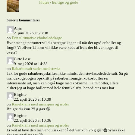
Flutes - hurtige og gode
Seneste kommentarer
Anja
2. juni 2026 at 23:38
on
Den ultimative chokoladekage
Hvor mange personer vil du beregne kagen til når der også er boller og
frugt? Vi bliver 15 men vil ikke være kede af hvis der bliver noget til
overs?
Gitte Lose
9. maj 2026 at 14:38
on
Rabarbersaft sødet med stevia
Tak for gode rabarberopskrifter, ikke mindst den steviasødedede saft. Så på
mandekogebogen opskrift på raberberfromage. kokosboller ser
interessante ud, man kan også bage med kokosmel i alm boller, ellers
elsker jeg at bage boller med hele fennikelsfrø. benedictes mas har
Birgitte
22. april 2026 at 10:39
on
Kanelkrans med marcipan og æbler
Brugte du kun 25 g gær 🤔
Birgitte
22. april 2026 at 10:36
on
Kanelkrans med marcipan og æbler
Er ved at lave den men er du sikker på det var kun 25 g gær🤔 Synes ikke
det hæver så meget 🤔