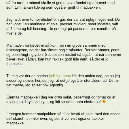
så fra næste måned skulle vi gerne have fundet og afprøvet mad,
som Emma kan lide og som også er godt til madpakken.
Jeg faldt over to højrebsbøffer i går, der var sat rigtig meget ned. De
har ligget i en marinade af soja, presset hvidløg, revet ingefær, saft
af 1 lime og lidt honning. De er stegt på panden et par minutter på
hver side.
Marinaden fra kødet er så kommet i en gryde sammen med
grønsagerne, og det har simret nogle minutter. Der var bønner, porre
og peberfrugt i gryden. Successen bestod så også i, at når bønnerne
bliver lavet sådan, kan hun faktisk godt lide dem, så det er jo
fantastisk.
Til mig var der en portion
kylling i karry
fra den anden dag, og nu jeg
sidder og skriver her, ser jeg, at det jo også er stenaldermad. Det er
det meste, jeg spiser nok egentlig.
Emmas madpakke i dag var grøn salat, peberfrugt og tomat og et
stykke kold kyllingebryst, og lidt vindruer som ekstra guf
I morgen kommer madpakken så til at bestå af salat med den anden
bøf skåret i strimler over, og det bliver vist også en lækker
madpakke.