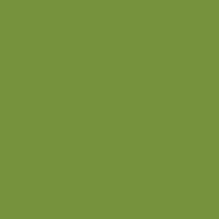
Cremer og sovse
Back
Dessert
Mousse og fromage
Frugt
Is
Kage
Sovse og toppings
Back
Drikke
Eftertrænings-måltider
Forret
Frokost
Juice
Madpakke
Morgenmad
Paleo-venlig
Pandekager
Rester
Smoothie
Smørepålæg
Snack
Syltet
Marmelade og syltetøj
Syltet surt
Back
Back
Ædru og lykkelig