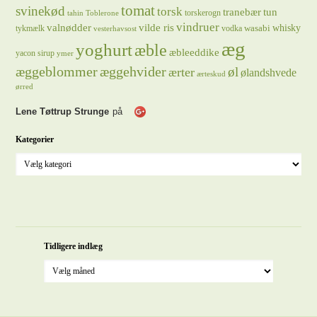
tomat
svinekød
torsk
tranebær
tun
torskerogn
tahin
Toblerone
vindruer
valnødder
vilde ris
whisky
wasabi
tykmælk
vodka
vesterhavsost
æg
yoghurt
æble
æbleeddike
yacon sirup
ymer
æggeblommer
æggehvider
øl
ærter
ølandshvede
ærteskud
ørred
Lene Tøttrup Strunge
på
Kategorier
Tidligere indlæg