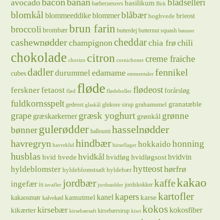
bacon
banan
bladselleri
avocado
basilikum
barbecuesovs
Birk
blomkål
blåbær
blommeeddike
blommer
brieost
boghvede
brun farin
broccoli
brombær
butterdej
butternut squash
bønner
cheddar
cashewnødder
champignon
chia frø
chili
chokolade
citron
creme fraiche
chorizo
cornichoner
dadler
fennikel
edamame
durummel
cubes
emmentaler
fløde
flødeost
ferskner
fetaost
forårsløg
flød
flødeboller
fuldkornsspelt
granatæble
grahamsmel
gedeost
glukose sirup
glaskål
græsk yoghurt
grape
grønne
græskarkerner
grønkål
gulerødder
hasselnødder
bønner
halloumi
hindbær
havregryn
honning
hokkaido
havreklid
hirseflager
husblas
hvidkål
hvidløg
hvidvin
hvid hvede
hvidløgsost
hytteost
hørfrø
hyldeblomster
hyldeblomstsaft
hyldebær
kakao
jordbær
kaffe
ingefær
is
jordskokker
isvafler
jordnødder
kartofler
kapers
kanel
kamutmel
karse
kakaosmør
kalvekød
kokos
kirsebær
kikærter
kokosfiber
kirsebærsirup
kirsebærsaft
kiwi