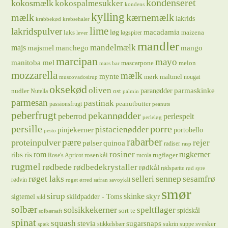
kondenseret
kokosmælk
kokospalmesukker
kondens
kylling
mælk
kærnemælk
lakrids
krabbekød
krebsehaler
lime
lakridspulver
løg
macadamia
laks
maizena
løgspirer
lever
mandler
majs
mandelmælk
majsmel
manchego
mango
marcipan
mayo
manitoba mel
mascarpone
melon
mars bar
mozzarella
mælk
mynte
mørk maltmel
nougat
muscovadosirup
oksekød
oliven
parmaskinke
paranødder
nudler
ost
Nutella
palmin
parmesan
pastinak
peanutbutter
passionsfrugt
peanuts
peberfrugt
pekannødder
peberrod
perlespelt
perleløg
persille
porre
pistacienødder
pinjekerner
portobello
pesto
rabarber
pære
proteinpulver
rejer
pølser
quinoa
radiser
rasp
rosiner
rugkerner
ris
rom
ribs
rosenkål
rugflager
Rose's Apricot
rucola
rugmel
rødbede
rødbedekrystaller
rødkål
rødspætte
rød syre
sennep
røget laks
selleri
sesamfrø
rødvin
røget ørred
safran
savoykål
smør
sirup
skinke
sigtemel
skildpadder - Toms
skyr
sild
solbær
solsikkekerner
speltflager
spidskål
sort te
solbærsaft
spinat
squash
stevia
sugarsnaps
svesker
stikkelsbær
sukrin
suppe
spæk