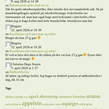
9. maj 2026 at 14:38
on
Rabarbersaft sødet med stevia
Tak for gode rabarberopskrifter, ikke mindst den steviasødedede saft. Så på
mandekogebogen opskrift på raberberfromage. kokosboller ser
interessante ud, man kan også bage med kokosmel i alm boller, ellers
elsker jeg at bage boller med hele fennikelsfrø. benedictes mas har
Birgitte
22. april 2026 at 10:39
on
Kanelkrans med marcipan og æbler
Brugte du kun 25 g gær
Birgitte
22. april 2026 at 10:36
on
Kanelkrans med marcipan og æbler
Er ved at lave den men er du sikker på det var kun 25 g gær
Synes ikke
det hæver så meget
Christina Degn Jensen
5. april 2026 at 1:37
on
Rødbedeboller
Så lækre og luftige boller. Jeg bagte en dobbelt portion af rødbedeboller i
dag, fik 31 stk.
Tags
ananas
ahornsirup
agurk
amarena kirsebær
abrikos syltetøj
acai
appelsin
asparges
aubergine
and
andelever
artiskokker
asier