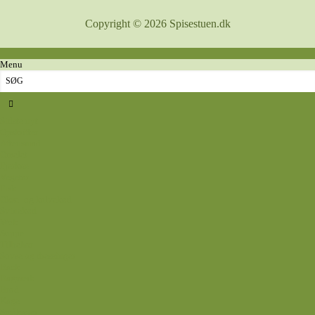
Copyright © 2026 Spisestuen.dk
Menu
Sidste nyt
Opskrifter
Aftensmad
Omelet
Fjerkræ
Vegetar
Fisk
Okse- og kalvekød
Svinekød
Wok
Suppe
Tilbehør
Sovse og dressinger
Back
Bagværk
Brød
Kage
Småkager