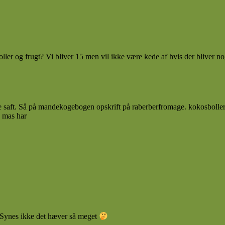
ler og frugt? Vi bliver 15 men vil ikke være kede af hvis der bliver nog
de saft. Så på mandekogebogen opskrift på raberberfromage. kokosboller
s mas har
Synes ikke det hæver så meget