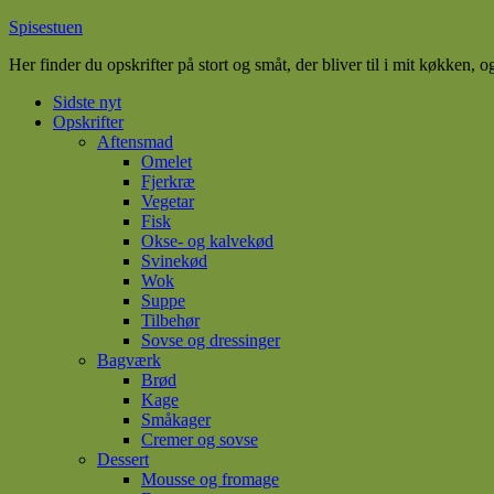
Spisestuen
Her finder du opskrifter på stort og småt, der bliver til i mit køkken, o
Sidste nyt
Opskrifter
Aftensmad
Omelet
Fjerkræ
Vegetar
Fisk
Okse- og kalvekød
Svinekød
Wok
Suppe
Tilbehør
Sovse og dressinger
Bagværk
Brød
Kage
Småkager
Cremer og sovse
Dessert
Mousse og fromage