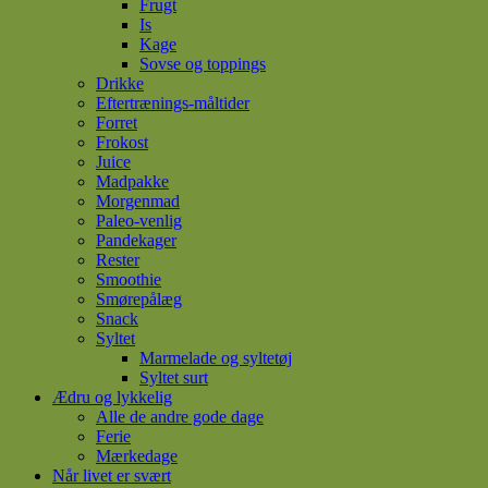
Frugt
Is
Kage
Sovse og toppings
Drikke
Eftertrænings-måltider
Forret
Frokost
Juice
Madpakke
Morgenmad
Paleo-venlig
Pandekager
Rester
Smoothie
Smørepålæg
Snack
Syltet
Marmelade og syltetøj
Syltet surt
Ædru og lykkelig
Alle de andre gode dage
Ferie
Mærkedage
Når livet er svært