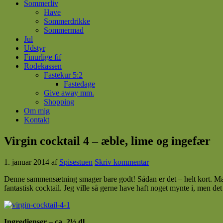
Sommerliv
Have
Sommerdrikke
Sommermad
Jul
Udstyr
Finurlige fif
Rodekassen
Fastekur 5:2
Fastedage
Give away mm.
Shopping
Om mig
Kontakt
Virgin cocktail 4 – æble, lime og ingefær
1. januar 2014
af
Spisestuen
Skriv kommentar
Denne sammensætning smager bare godt! Sådan er det – helt kort. Mængd
fantastisk cocktail. Jeg ville så gerne have haft noget mynte i, men de
Ingredienser – ca. 2½ dl.