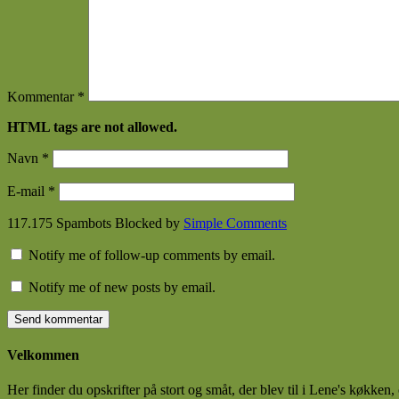
Kommentar
*
HTML tags are not allowed.
Navn
*
E-mail
*
117.175 Spambots Blocked by
Simple Comments
Notify me of follow-up comments by email.
Notify me of new posts by email.
Velkommen
Her finder du opskrifter på stort og småt, der blev til i Lene's køkken,