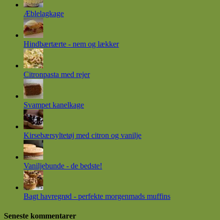
Æblelagkage
Hindbærtærte - nem og lækker
Citronpasta med rejer
Svampet kanelkage
Kirsebærsyltetøj med citron og vanilje
Vaniljebunde - de bedste!
Bagt havregrød - perfekte morgenmads muffins
Seneste kommentarer