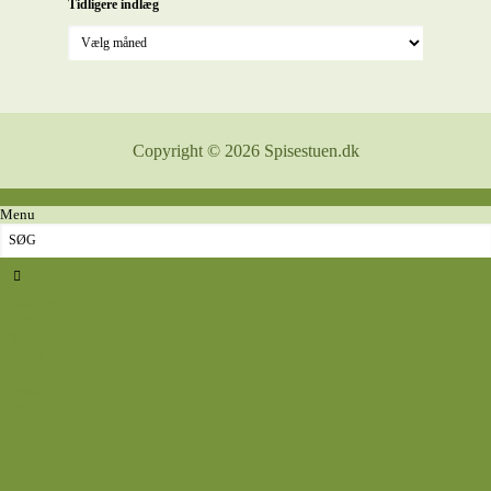
Tidligere indlæg
Copyright © 2026 Spisestuen.dk
Menu
Sidste nyt
Opskrifter
Aftensmad
Omelet
Fjerkræ
Vegetar
Fisk
Okse- og kalvekød
Svinekød
Wok
Suppe