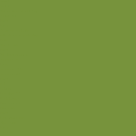
Snack
Syltet
Marmelade og syltetøj
Syltet surt
Back
Back
Ædru og lykkelig
Alle de andre gode dage
Ferie
Mærkedage
Back
Når livet er svært
Sommerliv
Have
Sommerdrikke
Sommermad
Back
Jul
Udstyr
Finurlige fif
Rodekassen
Fastekur 5:2
Fastedage
Back
Give away mm.
Shopping
Back
Om mig