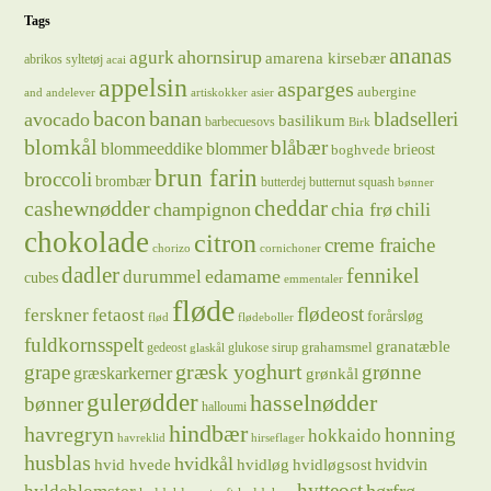
Tags
ananas
ahornsirup
agurk
amarena kirsebær
abrikos syltetøj
acai
appelsin
asparges
aubergine
and
andelever
artiskokker
asier
bacon
banan
bladselleri
avocado
basilikum
barbecuesovs
Birk
blomkål
blåbær
blommeeddike
blommer
brieost
boghvede
brun farin
broccoli
brombær
butterdej
butternut squash
bønner
cheddar
cashewnødder
champignon
chia frø
chili
chokolade
citron
creme fraiche
chorizo
cornichoner
dadler
fennikel
edamame
durummel
cubes
emmentaler
fløde
flødeost
ferskner
fetaost
forårsløg
flød
flødeboller
fuldkornsspelt
granatæble
grahamsmel
gedeost
glukose sirup
glaskål
græsk yoghurt
grape
grønne
græskarkerner
grønkål
gulerødder
hasselnødder
bønner
halloumi
hindbær
havregryn
honning
hokkaido
havreklid
hirseflager
husblas
hvidkål
hvidløg
hvidvin
hvid hvede
hvidløgsost
hytteost