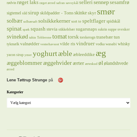
sennep
røget laks
selleri
sesamfrø
rødvin
røget ørred
safran
savoykål
smør
sirup
skinke
sigtemel
skildpadder - Toms
skyr
sild
solbær
solsikkekerner
speltflager
spidskål
sort te
solbærsaft
spinat
squash
stevia
sugarsnaps
svesker
stikkelsbær
sukrin
suppe
spæk
tomat
svinekød
torsk
tranebær
tun
torskerogn
tahin
Toblerone
vindruer
valnødder
vilde ris
whisky
wasabi
tykmælk
vodka
vesterhavsost
æg
yoghurt
æble
æbleeddike
yacon sirup
ymer
æggeblommer
æggehvider
øl
ærter
ølandshvede
ærteskud
ørred
Lene Tøttrup Strunge
på
Kategorier