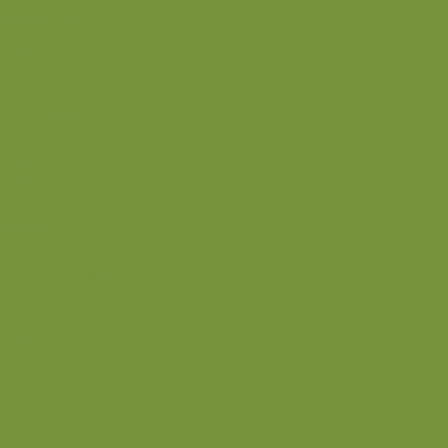
Tilbehør
Sovse og dressinger
Back
Bagværk
Brød
Kage
Småkager
Cremer og sovse
Back
Dessert
Mousse og fromage
Frugt
Is
Kage
Sovse og toppings
Back
Drikke
Eftertrænings-måltider
Forret
Frokost
Juice
Madpakke
Morgenmad
Paleo-venlig
Pandekager
Rester
Smoothie
Smørepålæg