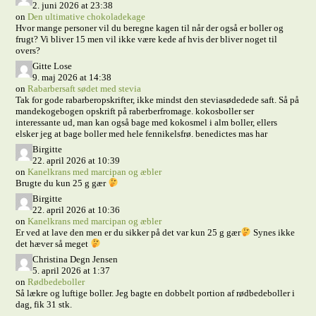
2. juni 2026 at 23:38
on
Den ultimative chokoladekage
Hvor mange personer vil du beregne kagen til når der også er boller og
frugt? Vi bliver 15 men vil ikke være kede af hvis der bliver noget til
overs?
Gitte Lose
9. maj 2026 at 14:38
on
Rabarbersaft sødet med stevia
Tak for gode rabarberopskrifter, ikke mindst den steviasødedede saft. Så på
mandekogebogen opskrift på raberberfromage. kokosboller ser
interessante ud, man kan også bage med kokosmel i alm boller, ellers
elsker jeg at bage boller med hele fennikelsfrø. benedictes mas har
Birgitte
22. april 2026 at 10:39
on
Kanelkrans med marcipan og æbler
Brugte du kun 25 g gær
Birgitte
22. april 2026 at 10:36
on
Kanelkrans med marcipan og æbler
Er ved at lave den men er du sikker på det var kun 25 g gær
Synes ikke
det hæver så meget
Christina Degn Jensen
5. april 2026 at 1:37
on
Rødbedeboller
Så lækre og luftige boller. Jeg bagte en dobbelt portion af rødbedeboller i
dag, fik 31 stk.