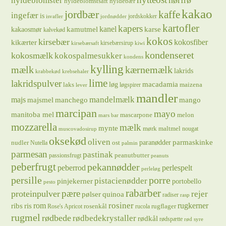
hørfrø
hyldeblomster
hyldeblomstsaft
hyldebær
kakao
jordbær
kaffe
ingefær
is
jordskokker
isvafler
jordnødder
kartofler
kapers
kanel
kamutmel
karse
kakaosmør
kalvekød
kokos
kirsebær
kikærter
kokosfiber
kirsebærsirup
kirsebærsaft
kiwi
kondenseret
kokosmælk
kokospalmesukker
kondens
kylling
mælk
kærnemælk
lakrids
krabbekød
krebsehaler
lime
lakridspulver
løg
macadamia
laks
maizena
løgspirer
lever
mandler
majs
mandelmælk
majsmel
manchego
mango
marcipan
mayo
manitoba mel
mascarpone
melon
mars bar
mozzarella
mælk
mynte
mørk maltmel
nougat
muscovadosirup
oksekød
oliven
parmaskinke
paranødder
nudler
ost
Nutella
palmin
parmesan
pastinak
peanutbutter
passionsfrugt
peanuts
peberfrugt
pekannødder
peberrod
perlespelt
perleløg
persille
porre
pistacienødder
pinjekerner
portobello
pesto
rabarber
pære
proteinpulver
rejer
pølser
quinoa
radiser
rasp
rosiner
rugkerner
ris
rom
ribs
rosenkål
rugflager
Rose's Apricot
rucola
rugmel
rødbede
rødbedekrystaller
rødkål
rødspætte
rød syre