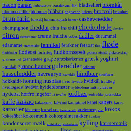
bacon
banan
blomkål
bladselleri
basilikum
barbecuesovs
Birk
blåbær
broccoli
blommeeddike
blommer
brieost
brombær
boghvede
brun farin
cashewnødder
butterdej
butternut squash
bønner
chokolade
cheddar
champignon
chia frø
chili
chorizo
citron
dadler
creme fraiche
durummel
cubes
cornichoner
fløde
fennikel
edamame
ferskner
fetaost
emmentaler
flød
flødeost
fuldkornsspelt
forårsløg
gedeost
glukose sirup
flødeboller
glaskål
græsk yoghurt
grape
græskarkerner
granatæble
grahamsmel
gulerødder
grønne bønner
grønkål
halloumi
hasselnødder
hindbær
havregryn
havreklid
hirseflager
husblas
honning
hokkaido
hvidkål
hvidløg
hvid hvede
hyldeblomster
hvidvin
hvidløgsost
hyldeblomstsaft
hyldebær
jordbær
hytteost
hørfrø
ingefær
is
jordskokker
isvafler
jordnødder
kakao
kaffe
kapers
kanel
kamutmel
karse
kakaosmør
kalvekød
kokos
kartofler
kirsebær
kikærter
kirsebærsirup
kirsebærsaft
kiwi
kokosmælk
kokospalmesukker
kokosfiber
kondens
kylling
kondenseret mælk
kærnemælk
krabbekød
krebsehaler
lime
lakridspulver