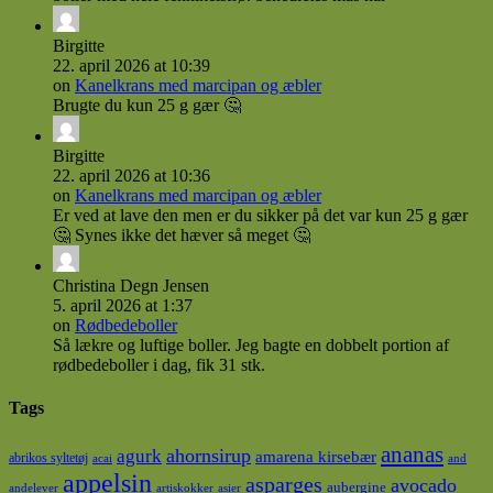
Birgitte
22. april 2026 at 10:39
on
Kanelkrans med marcipan og æbler
Brugte du kun 25 g gær 🤔
Birgitte
22. april 2026 at 10:36
on
Kanelkrans med marcipan og æbler
Er ved at lave den men er du sikker på det var kun 25 g gær
🤔 Synes ikke det hæver så meget 🤔
Christina Degn Jensen
5. april 2026 at 1:37
on
Rødbedeboller
Så lækre og luftige boller. Jeg bagte en dobbelt portion af
rødbedeboller i dag, fik 31 stk.
Tags
ananas
ahornsirup
agurk
amarena kirsebær
abrikos syltetøj
acai
and
appelsin
asparges
avocado
aubergine
andelever
artiskokker
asier