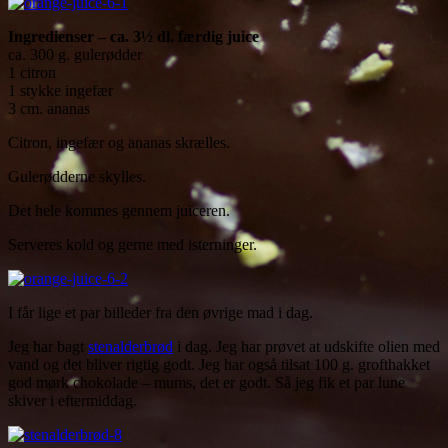
I
ngredienser – ca. 3½ dl. færdig juice
ca. 300 g. gulerødder
1 citron
1 stykke ingefær
3 cm. ananas
Citron, ingefær og ananas skrælles.
Gulerødderne skylles.
Det hele kommes gennem juiceren.
Serveres kold og gerne med isterninger.
I får lige et par billeder fra den øvrige mad i dag.
Jeg har bagt
stenalderbrød
i dag. Jeg har prøvet at udskifte olien med
vand og det bliver rigtig godt. Jeg har også tilsat 100 g. grofthakket
god mørk chokolade – mums, det er godt. Så jeg fik et par lune
skiver i eftermiddag.