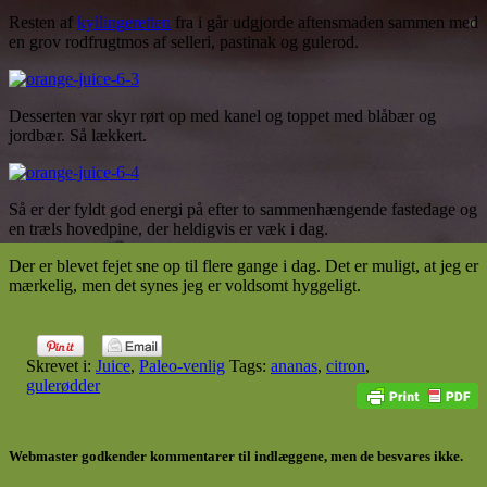
Resten af
kyllingeretten
fra i går udgjorde aftensmaden sammen med
en grov rodfrugtmos af selleri, pastinak og gulerod.
Desserten var skyr rørt op med kanel og toppet med blåbær og
jordbær. Så lækkert.
Så er der fyldt god energi på efter to sammenhængende fastedage og
en træls hovedpine, der heldigvis er væk i dag.
Der er blevet fejet sne op til flere gange i dag. Det er muligt, at jeg er
mærkelig, men det synes jeg er voldsomt hyggeligt.
Skrevet i:
Juice
,
Paleo-venlig
Tags:
ananas
,
citron
,
gulerødder
Webmaster godkender kommentarer til indlæggene, men de besvares ikke.