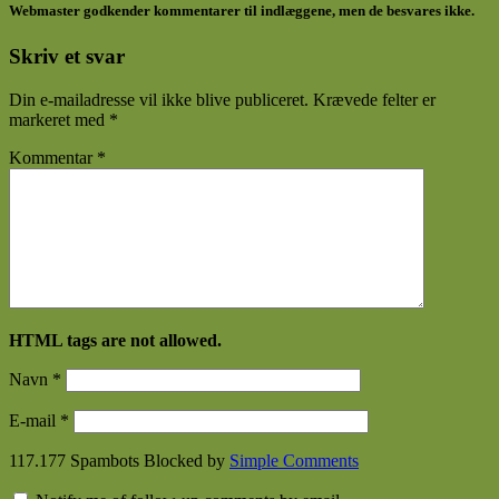
Webmaster godkender kommentarer til indlæggene, men de besvares ikke.
Skriv et svar
Din e-mailadresse vil ikke blive publiceret.
Krævede felter er
markeret med
*
Kommentar
*
HTML tags are not allowed.
Navn
*
E-mail
*
117.177 Spambots Blocked by
Simple Comments