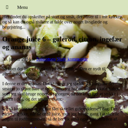
Spisestuen
Menu
Her finder du opskrifter på stort og småt, der bliver til i mit køkken,
og så kan du også risikere at falde over noget livsglæde og
begejstring...
Orange juice 6 – gulerod, citron, ingefær
og ananas
30. januar 2014
af
Spisestuen
Skriv kommentar
Så kom der lige en opskrift på en ny juice. Den er nydt til
aftensmaden i dag.
I denne er der ananas. Det kommer jeg sjældent i juice, for det
smager jo skønt bare at spise, men jeg har en ananas i køleskabet,
som jeg skal bruge noget af i morgen, så der kom lige et stykke i
juicen i dag, og det smager skønt.
Og så kan jeg se, at jeg har fået skrællet gulerødderne i dag. Det
plejer jeg ikke, når de er til juice, men jeg havde gang i at skrælle
nogen til rodfrugtmosen, så de her fik altså også lige skrællen af.