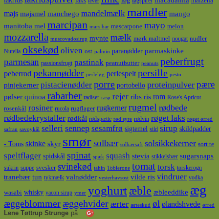
lakrids
løg
macadamia
laks
maizena
løgspirer
lever
mandler
majs
mandelmælk
majsmel
manchego
mango
marcipan
mayo
manitoba mel
mascarpone
melon
mars bar
mozzarella
mælk
mynte
mørk maltmel
nudler
nougat
muscovadosirup
oksekød
oliven
parmaskinke
paranødder
ost
Nutella
palmin
peberfrugt
parmesan
pastinak
peanutbutter
passionsfrugt
peanuts
pekannødder
persille
peberrod
perlespelt
perleløg
pesto
porre
pære
proteinpulver
pistacienødder
pinjekerner
portobello
rabarber
rejer
ris
rom
pølser
quinoa
ribs
radiser
Rose's Apricot
rasp
rugmel
rødbede
rosiner
rugkerner
rosenkål
rugflager
rucola
rødbedekrystaller
røget laks
rødkål
rødspætte
rødvin
rød syre
røget ørred
sennep
sirup
selleri
sesamfrø
sigtemel
skildpadder
sild
safran
savoykål
smør
solbær
solsikkekerner
skinke
- Toms
skyr
sort te
solbærsaft
spinat
squash
speltflager
spidskål
stevia
sugarsnaps
stikkelsbær
spæk
tomat
svinekød
torsk
svesker
sukrin
suppe
torskerogn
tahin
Toblerone
vindruer
tranebær
tun
valnødder
vilde ris
tykmælk
vodka
vesterhavsost
æg
yoghurt
æble
whisky
æbleeddike
wasabi
yacon sirup
ymer
æggeblommer
æggehvider
øl
ærter
ølandshvede
ærteskud
ørred
Lene Tøttrup Strunge
på