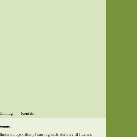
Om mig
Kontakt
kommen
finder du opskrifter på stort og småt, der blev til i Lene's