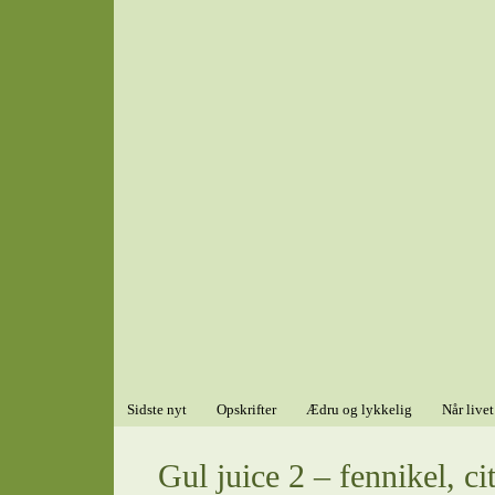
Sidste nyt
Opskrifter
Ædru og lykkelig
Når livet
Gul juice 2 – fennikel, c