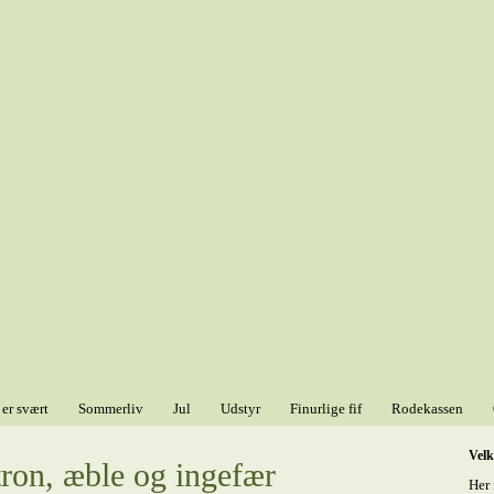
 er svært
Sommerliv
Jul
Udstyr
Finurlige fif
Rodekassen
Vel
itron, æble og ingefær
Her 