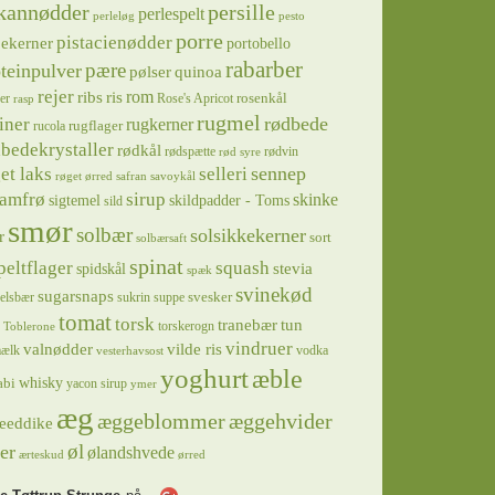
kannødder
persille
perlespelt
perleløg
pesto
porre
pistacienødder
jekerner
portobello
rabarber
pære
teinpulver
pølser
quinoa
rejer
ris
rom
ribs
rosenkål
er
Rose's Apricot
rasp
rugmel
rødbede
iner
rugkerner
rugflager
rucola
bedekrystaller
rødkål
rødspætte
rødvin
rød syre
sennep
et laks
selleri
røget ørred
safran
savoykål
sirup
samfrø
skinke
sigtemel
skildpadder - Toms
sild
smør
solbær
solsikkekerner
r
sort
solbærsaft
spinat
squash
peltflager
spidskål
stevia
spæk
svinekød
sugarsnaps
svesker
kelsbær
sukrin
suppe
tomat
torsk
tranebær
tun
torskerogn
Toblerone
vindruer
valnødder
vilde ris
ælk
vodka
vesterhavsost
yoghurt
æble
whisky
abi
yacon sirup
ymer
æg
æggeblommer
æggehvider
eeddike
øl
er
ølandshvede
ærteskud
ørred