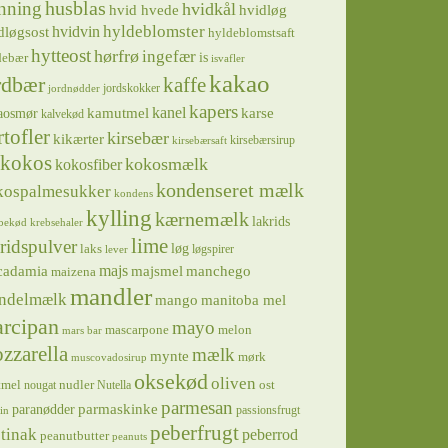
husblas
nning
hvidkål
hvidløg
hvid hvede
hyldeblomster
hvidvin
dløgsost
hyldeblomstsaft
hytteost
hørfrø
ingefær
is
debær
isvafler
kakao
rdbær
kaffe
jordskokker
jordnødder
kapers
kanel
kamutmel
karse
aosmør
kalvekød
rtofler
kirsebær
kikærter
kirsebærsirup
kirsebærsaft
kokos
kokosmælk
kokosfiber
kondenseret mælk
kospalmesukker
kondens
kylling
kærnemælk
lakrids
bekød
krebsehaler
lime
ridspulver
løg
laks
løgspirer
lever
majs
majsmel
manchego
cadamia
maizena
mandler
ndelmælk
mango
manitoba mel
rcipan
mayo
mascarpone
melon
mars bar
zzarella
mælk
mynte
mørk
muscovadosirup
oksekød
oliven
tmel
nudler
ost
nougat
Nutella
parmesan
parmaskinke
paranødder
passionsfrugt
in
peberfrugt
tinak
peberrod
peanutbutter
peanuts