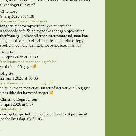
bliver noget til overs?
Gitte Lose
9. maj 2026 at 14:38
abarbersaft sødet med stevia
for gode rabarberopskrifter, ikke mindst den
iasødedede saft. Så på mandekogebogen opskrift på
rberfromage. kokosboller ser interessante ud, man kan
 bage med kokosmel i alm boller, ellers elsker jeg at
 boller med hele fennikelsfrø. benedictes mas har
Birgitte
22. april 2026 at 10:39
anelkrans med marcipan og æbler
gte du kun 25 g gær
Birgitte
22. april 2026 at 10:36
anelkrans med marcipan og æbler
ed at lave den men er du sikker på det var kun 25 g gær
ynes ikke det hæver så meget
Christina Degn Jensen
5. april 2026 at 1:37
ødbedeboller
ækre og luftige boller. Jeg bagte en dobbelt portion af
edeboller i dag, fik 31 stk.
s