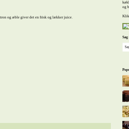
køkk
og b
Klik
ron og æble giver det en frisk og lækker juice.
Søg 
Popu