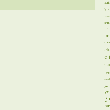
abrik
kir
asier
barb
blo
bro
squa
ch
ci
du
fer
forå
gra
yo
gu
ha