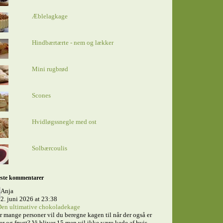
Æblelagkage
Hindbærtærte - nem og lækker
Mini rugbrød
Scones
Hvidløgssnegle med ost
Solbærcoulis
ste kommentarer
Anja
2. juni 2026 at 23:38
en ultimative chokoladekage
 mange personer vil du beregne kagen til når der også er
er og frugt? Vi bliver 15 men vil ikke være kede af hvis