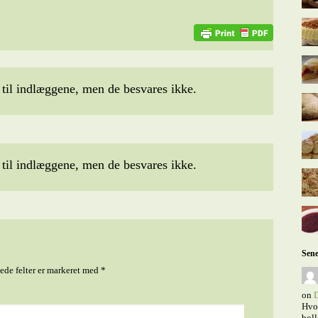
il indlæggene, men de besvares ikke.
il indlæggene, men de besvares ikke.
Sene
de felter er markeret med
*
on
D
Hvor
boll