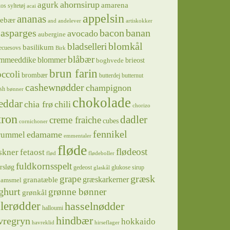
ahornsirup
agurk
amarena
os syltetøj
acai
appelsin
ananas
sebær
and
andelever
artiskokker
asparges
bacon
banan
avocado
aubergine
blomkål
bladselleri
basilikum
ecuesovs
Birk
blåbær
mmeeddike
blommer
brieost
boghvede
brun farin
ccoli
brombær
butterdej
butternut
cashewnødder
champignon
sh
bønner
chokolade
eddar
chia frø
chili
chorizo
tron
dadler
creme fraiche
cubes
cornichoner
fennikel
edamame
rummel
emmentaler
fløde
flødeost
skner
fetaost
flød
flødeboller
fuldkornsspelt
rsløg
gedeost
glukose sirup
glaskål
græsk
grape
græskarkerner
granatæble
hamsmel
ghurt
grønne bønner
grønkål
lerødder
hasselnødder
halloumi
hindbær
vregryn
hokkaido
havreklid
hirseflager