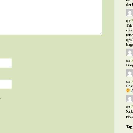
der 
on
R
Tak 
stev
rabe
også
bage
on
K
Bru
on
K
Er v
S
s
on
R
Så l
rødb
Tag