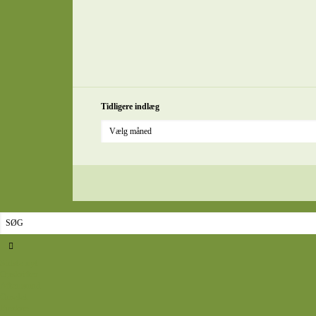
Tidligere indlæg
Sidste nyt
Opskrifter
Aftensmad
Omelet
Fjerkræ