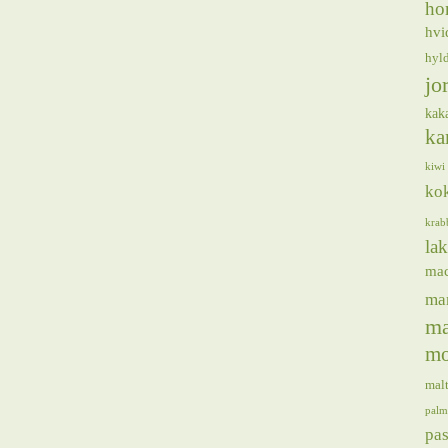
ho
hvi
hyl
jo
kak
ka
kiwi
ko
krab
lak
ma
ma
ma
mo
mal
palm
pas