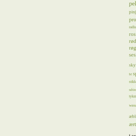
pe
pin
pro
radis
ros
rød
røg
se
sky
s
te
stik
tahin
tykm
was
æbl
ært