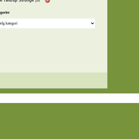
e Tøttrup Strunge
på
gorier