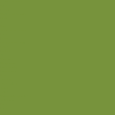
Cremer og sovse
Back
Dessert
Mousse og fromage
Frugt
Is
Kage
Sovse og toppings
Back
Drikke
Eftertrænings-måltider
Forret
Frokost
Juice
Madpakke
Morgenmad
Paleo-venlig
Pandekager
Rester
Smoothie
Smørepålæg
Snack
Syltet
Marmelade og syltetøj
Syltet surt
Back
Back
Ædru og lykkelig