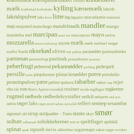
kokosmælk
kokospalmesukker
kondens
kylling
mælk
kærnemælk
lakrids
krabbekød
krebsehaler
lime
lakridspulver
løg
macadamia
laks
maizena
løgspirer
lever
mandler
majs
mandelmælk
majsmel
manchego
mango
marcipan
mayo
manitoba mel
mascarpone
melon
mars bar
mozzarella
mælk
mynte
mørk maltmel
nougat
muscovadosirup
oksekød
oliven
parmaskinke
paranødder
nudler
ost
Nutella
palmin
parmesan
pastinak
peanutbutter
passionsfrugt
peanuts
peberfrugt
pekannødder
peberrod
perlespelt
perleløg
persille
porre
pistacienødder
pinjekerner
portobello
pesto
rabarber
pære
proteinpulver
rejer
pølser
quinoa
radiser
rasp
rosiner
rugkerner
ris
rom
ribs
rosenkål
rugflager
Rose's Apricot
rucola
rugmel
rødbede
rødbedekrystaller
rødkål
rødspætte
rød syre
sennep
røget laks
selleri
sesamfrø
rødvin
røget ørred
safran
savoykål
smør
sirup
skinke
sigtemel
skildpadder - Toms
skyr
sild
solbær
solsikkekerner
speltflager
spidskål
sort te
solbærsaft
spinat
squash
stevia
sugarsnaps
svesker
stikkelsbær
sukrin
suppe
spæk