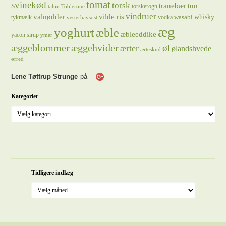
tomat
svinekød
torsk
tranebær
tun
torskerogn
tahin
Toblerone
vindruer
valnødder
vilde ris
whisky
wasabi
tykmælk
vodka
vesterhavsost
æg
yoghurt
æble
æbleeddike
yacon sirup
ymer
æggeblommer
æggehvider
øl
ærter
ølandshvede
ærteskud
ørred
Lene Tøttrup Strunge
på
Kategorier
Tidligere indlæg