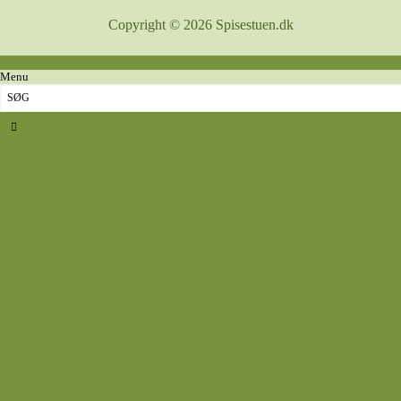
Copyright © 2026 Spisestuen.dk
Menu
Sidste nyt
Opskrifter
Aftensmad
Omelet
Fjerkræ
Vegetar
Fisk
Okse- og kalvekød
Svinekød
Wok
Suppe
Tilbehør
Sovse og dressinger
Back
Bagværk
Brød
Kage
Småkager