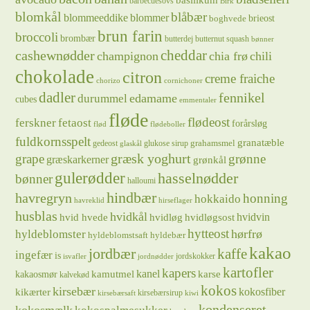
barbecuesovs
Birk
blomkål
blåbær
blommeeddike
blommer
brieost
boghvede
brun farin
broccoli
brombær
butterdej
butternut squash
bønner
cheddar
cashewnødder
champignon
chia frø
chili
chokolade
citron
creme fraiche
chorizo
cornichoner
dadler
fennikel
edamame
durummel
cubes
emmentaler
fløde
flødeost
ferskner
fetaost
forårsløg
flød
flødeboller
fuldkornsspelt
granatæble
grahamsmel
gedeost
glukose sirup
glaskål
græsk yoghurt
grape
grønne
græskarkerner
grønkål
gulerødder
hasselnødder
bønner
halloumi
hindbær
havregryn
honning
hokkaido
havreklid
hirseflager
husblas
hvidkål
hvidløg
hvidvin
hvid hvede
hvidløgsost
hytteost
hørfrø
hyldeblomster
hyldeblomstsaft
hyldebær
kakao
jordbær
kaffe
ingefær
is
jordskokker
isvafler
jordnødder
kartofler
kapers
kanel
kamutmel
karse
kakaosmør
kalvekød
kokos
kirsebær
kikærter
kokosfiber
kirsebærsirup
kirsebærsaft
kiwi
kondenseret