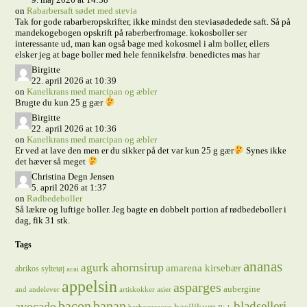
on
Rabarbersaft sødet med stevia
Tak for gode rabarberopskrifter, ikke mindst den steviasødedede saft. Så på
mandekogebogen opskrift på raberberfromage. kokosboller ser
interessante ud, man kan også bage med kokosmel i alm boller, ellers
elsker jeg at bage boller med hele fennikelsfrø. benedictes mas har
Birgitte
22. april 2026 at 10:39
on
Kanelkrans med marcipan og æbler
Brugte du kun 25 g gær
Birgitte
22. april 2026 at 10:36
on
Kanelkrans med marcipan og æbler
Er ved at lave den men er du sikker på det var kun 25 g gær
Synes ikke
det hæver så meget
Christina Degn Jensen
5. april 2026 at 1:37
on
Rødbedeboller
Så lækre og luftige boller. Jeg bagte en dobbelt portion af rødbedeboller i
dag, fik 31 stk.
Tags
ananas
ahornsirup
agurk
amarena kirsebær
abrikos syltetøj
acai
appelsin
asparges
aubergine
and
andelever
artiskokker
asier
bacon
banan
bladselleri
avocado
basilikum