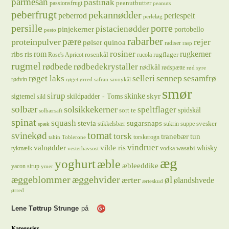
parmesan
pastinak
peanutbutter
passionsfrugt
peanuts
peberfrugt
pekannødder
peberrod
perlespelt
perleløg
persille
porre
pistacienødder
pinjekerner
portobello
pesto
rabarber
pære
proteinpulver
rejer
pølser
quinoa
radiser
rasp
rosiner
rugkerner
ris
rom
ribs
rosenkål
rugflager
Rose's Apricot
rucola
rugmel
rødbede
rødbedekrystaller
rødkål
rødspætte
rød syre
sennep
røget laks
selleri
sesamfrø
rødvin
røget ørred
safran
savoykål
smør
sirup
skinke
sigtemel
skildpadder - Toms
skyr
sild
solbær
solsikkekerner
speltflager
spidskål
sort te
solbærsaft
spinat
squash
stevia
sugarsnaps
svesker
stikkelsbær
sukrin
suppe
spæk
tomat
svinekød
torsk
tranebær
tun
torskerogn
tahin
Toblerone
vindruer
valnødder
vilde ris
whisky
wasabi
tykmælk
vodka
vesterhavsost
æg
yoghurt
æble
æbleeddike
yacon sirup
ymer
æggeblommer
æggehvider
øl
ærter
ølandshvede
ærteskud
ørred
Lene Tøttrup Strunge
på
Kategorier