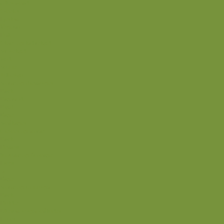
Aftensmad
Omelet
Fjerkræ
Vegetar
Fisk
Okse- og kalvekød
Svinekød
Wok
Suppe
Tilbehør
Sovse og dressinger
Back
Bagværk
Brød
Kage
Småkager
Cremer og sovse
Back
Dessert
Mousse og fromage
Frugt
Is
Kage
Sovse og toppings
Back
Drikke
Eftertrænings-måltider
Forret