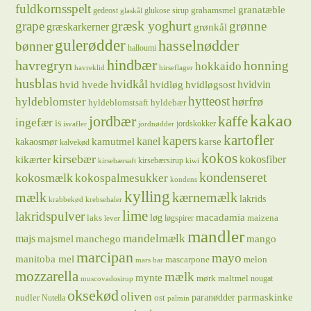
fuldkornsspelt
granatæble
grahamsmel
gedeost
glukose sirup
glaskål
græsk yoghurt
grape
grønne
græskarkerner
grønkål
gulerødder
hasselnødder
bønner
halloumi
hindbær
havregryn
honning
hokkaido
havreklid
hirseflager
husblas
hvidkål
hvidløg
hvidvin
hvid hvede
hvidløgsost
hytteost
hørfrø
hyldeblomster
hyldeblomstsaft
hyldebær
kakao
jordbær
kaffe
ingefær
is
jordskokker
isvafler
jordnødder
kartofler
kapers
kanel
kamutmel
karse
kakaosmør
kalvekød
kokos
kirsebær
kikærter
kokosfiber
kirsebærsirup
kirsebærsaft
kiwi
kondenseret
kokosmælk
kokospalmesukker
kondens
kylling
mælk
kærnemælk
lakrids
krabbekød
krebsehaler
lime
lakridspulver
løg
macadamia
laks
maizena
løgspirer
lever
mandler
majs
mandelmælk
majsmel
manchego
mango
marcipan
mayo
manitoba mel
mascarpone
melon
mars bar
mozzarella
mælk
mynte
mørk maltmel
nougat
muscovadosirup
oksekød
oliven
parmaskinke
paranødder
nudler
ost
Nutella
palmin