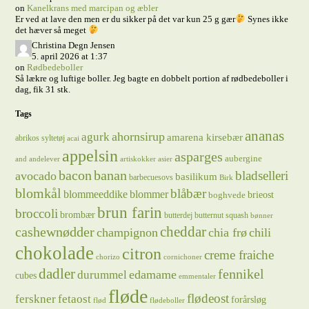
on
Kanelkrans med marcipan og æbler
Er ved at lave den men er du sikker på det var kun 25 g gær
Synes ikke
det hæver så meget
Christina Degn Jensen
5. april 2026 at 1:37
on
Rødbedeboller
Så lækre og luftige boller. Jeg bagte en dobbelt portion af rødbedeboller i
dag, fik 31 stk.
Tags
ananas
ahornsirup
agurk
amarena kirsebær
abrikos syltetøj
acai
appelsin
asparges
aubergine
and
andelever
artiskokker
asier
bacon
banan
bladselleri
avocado
basilikum
barbecuesovs
Birk
blomkål
blåbær
blommeeddike
blommer
brieost
boghvede
brun farin
broccoli
brombær
butterdej
butternut squash
bønner
cheddar
cashewnødder
champignon
chia frø
chili
chokolade
citron
creme fraiche
chorizo
cornichoner
dadler
fennikel
edamame
durummel
cubes
emmentaler
fløde
flødeost
ferskner
fetaost
forårsløg
flød
flødeboller