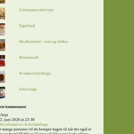
Citronpasta med rejer
Sigtebrød
Hindbærtærte - nem og lækker
Blommesaft
Svampet kanelkage
Julies kage
ste kommentarer
Anja
2. juni 2026 at 23:38
en ultimative chokoladekage
 mange personer vil du beregne kagen til når der også er
er og frugt? Vi bliver 15 men vil ikke være kede af hvis