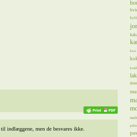
ho
hvi
hyl
jo
kak
ka
kiwi
ko
krab
lak
ma
ma
ma
mo
mal
palm
il indlæggene, men de besvares ikke.
pas