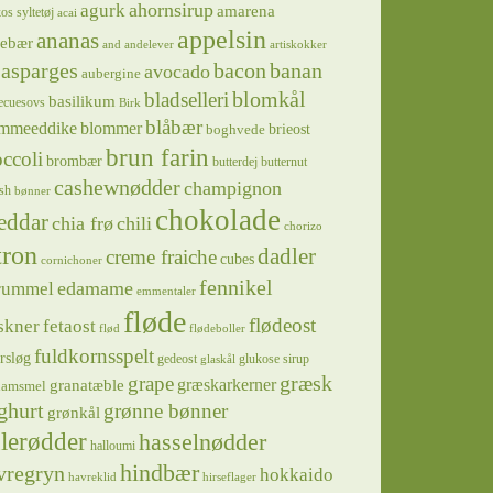
ahornsirup
agurk
amarena
os syltetøj
acai
appelsin
ananas
sebær
and
andelever
artiskokker
asparges
bacon
banan
avocado
aubergine
blomkål
bladselleri
basilikum
ecuesovs
Birk
blåbær
mmeeddike
blommer
brieost
boghvede
brun farin
ccoli
brombær
butterdej
butternut
cashewnødder
champignon
sh
bønner
chokolade
eddar
chia frø
chili
chorizo
tron
dadler
creme fraiche
cubes
cornichoner
fennikel
edamame
rummel
emmentaler
fløde
flødeost
skner
fetaost
flød
flødeboller
fuldkornsspelt
rsløg
gedeost
glukose sirup
glaskål
græsk
grape
græskarkerner
granatæble
hamsmel
ghurt
grønne bønner
grønkål
lerødder
hasselnødder
halloumi
hindbær
vregryn
hokkaido
havreklid
hirseflager