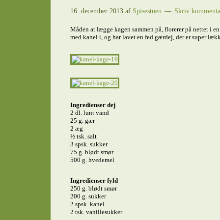
16. december 2013
af
Spisestuen
Skriv kommenta
Måden at lægge kagen sammen på, florerer på nettet i en
med kanel i, og har lavet en fed gærdej, der er super læk
Ingredienser dej
2 dl. lunt vand
25 g. gær
2 æg
½ tsk. salt
3 spsk. sukker
75 g. blødt smør
500 g. hvedemel
Ingredienser fyld
250 g. blødt smør
200 g. sukker
2 spsk. kanel
2 tsk. vanillesukker