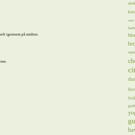
abrik
kir
asier
barb
 helt igennem på midten.
blo
bro
squa
ch
rne.
ci
du
fer
forå
gra
yo
gu
ha