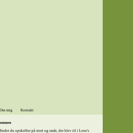
Om mig
Kontakt
kommen
finder du opskrifter på stort og småt, der blev til i Lene's