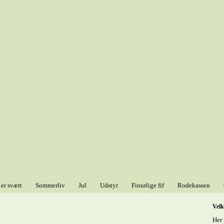
 er svært
Sommerliv
Jul
Udstyr
Finurlige fif
Rodekassen
Vel
Her 