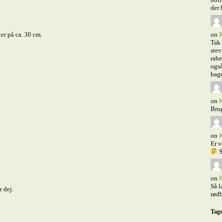
der 
er på ca. 30 cm.
on
R
Tak 
stev
rabe
også
bage
on
K
Bru
on
K
Er v
S
on
R
Så l
 dej.
rødb
Tag