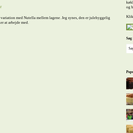
køkk
r
og b
Klik
 variation med Nutella mellem lagene. Jeg synes, den er julehyggelig
ker at arbejde med.
Søg 
Popu