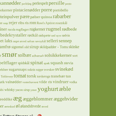
kannødder
persille
perlespelt
perleløg
pesto
porre
pistacienødder
jekerner
portobello
rabarber
pære
teinpulver
pølser
quinoa
rejer
ris
rom
ribs
rosenkål
er
Rose's Apricot
rasp
rugmel
rødbede
iner
rugkerner
rugflager
rucola
bedekrystaller
rødkål
rødspætte
rødvin
rød syre
sennep
et laks
selleri
røget ørred
safran
savoykål
sirup
samfrø
skinke
sigtemel
skildpadder - Toms
sild
smør
solbær
solsikkekerner
r
sort
solbærsaft
spinat
squash
peltflager
spidskål
stevia
spæk
svinekød
sugarsnaps
svesker
kelsbær
sukrin
suppe
tomat
torsk
tranebær
tun
torskerogn
Toblerone
vindruer
valnødder
vilde ris
ælk
vodka
vesterhavsost
yoghurt
æble
whisky
abi
yacon sirup
ymer
æg
æggeblommer
æggehvider
eeddike
øl
er
ølandshvede
ærteskud
ørred