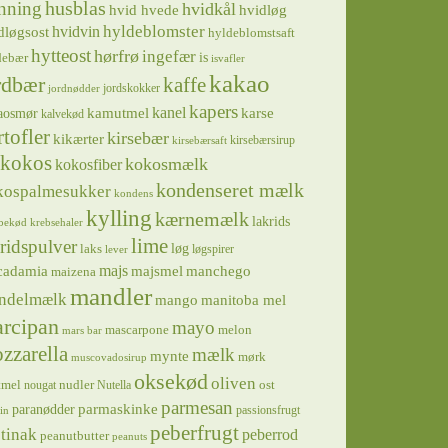
husblas
nning
hvidkål
hvidløg
hvid hvede
hyldeblomster
hvidvin
dløgsost
hyldeblomstsaft
hytteost
hørfrø
ingefær
is
debær
isvafler
kakao
rdbær
kaffe
jordskokker
jordnødder
kapers
kanel
kamutmel
karse
aosmør
kalvekød
rtofler
kirsebær
kikærter
kirsebærsirup
kirsebærsaft
kokos
kokosmælk
kokosfiber
kondenseret mælk
kospalmesukker
kondens
kylling
kærnemælk
lakrids
bekød
krebsehaler
lime
ridspulver
løg
laks
løgspirer
lever
majs
majsmel
manchego
cadamia
maizena
mandler
ndelmælk
mango
manitoba mel
rcipan
mayo
mascarpone
melon
mars bar
zzarella
mælk
mynte
mørk
muscovadosirup
oksekød
oliven
tmel
nudler
ost
nougat
Nutella
parmesan
parmaskinke
paranødder
passionsfrugt
in
peberfrugt
tinak
peberrod
peanutbutter
peanuts