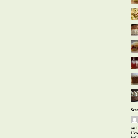
.
Sene
on
D
Hvor
boll