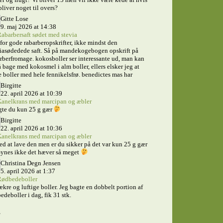
bliver noget til overs?
Gitte Lose
9. maj 2026 at 14:38
abarbersaft sødet med stevia
for gode rabarberopskrifter, ikke mindst den
iasødedede saft. Så på mandekogebogen opskrift på
rberfromage. kokosboller ser interessante ud, man kan
 bage med kokosmel i alm boller, ellers elsker jeg at
 boller med hele fennikelsfrø. benedictes mas har
Birgitte
22. april 2026 at 10:39
anelkrans med marcipan og æbler
gte du kun 25 g gær
Birgitte
22. april 2026 at 10:36
anelkrans med marcipan og æbler
ed at lave den men er du sikker på det var kun 25 g gær
ynes ikke det hæver så meget
Christina Degn Jensen
5. april 2026 at 1:37
ødbedeboller
ækre og luftige boller. Jeg bagte en dobbelt portion af
edeboller i dag, fik 31 stk.
s