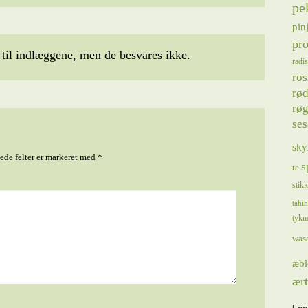
pe
pin
pro
il indlæggene, men de besvares ikke.
radis
ros
rød
røg
se
sky
de felter er markeret med
*
s
te
stik
tahin
tykm
was
æbl
ært