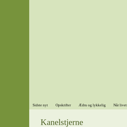
Sidste nyt
Opskrifter
Ædru og lykkelig
Når livet
Kanelstjerne