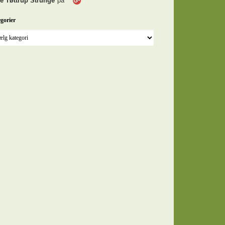
e Tøttrup Strunge
på
gorier