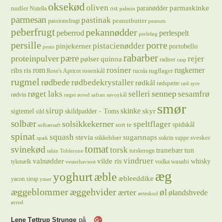
oksekød
oliven
parmaskinke
paranødder
nudler
ost
Nutella
palmin
parmesan
pastinak
peanutbutter
passionsfrugt
peanuts
peberfrugt
pekannødder
peberrod
perlespelt
perleløg
persille
porre
pistacienødder
pinjekerner
portobello
pesto
rabarber
pære
proteinpulver
rejer
pølser
quinoa
radiser
rasp
rosiner
rugkerner
ris
rom
ribs
rosenkål
rugflager
Rose's Apricot
rucola
rugmel
rødbede
rødbedekrystaller
rødkål
rødspætte
rød syre
sennep
røget laks
selleri
sesamfrø
rødvin
røget ørred
safran
savoykål
smør
sirup
skinke
sigtemel
skildpadder - Toms
skyr
sild
solbær
solsikkekerner
speltflager
spidskål
sort te
solbærsaft
spinat
squash
stevia
sugarsnaps
svesker
stikkelsbær
sukrin
suppe
spæk
tomat
svinekød
torsk
tranebær
tun
torskerogn
tahin
Toblerone
vindruer
valnødder
vilde ris
whisky
wasabi
tykmælk
vodka
vesterhavsost
æg
yoghurt
æble
æbleeddike
yacon sirup
ymer
æggeblommer
æggehvider
øl
ærter
ølandshvede
ærteskud
ørred
Lene Tøttrup Strunge
på