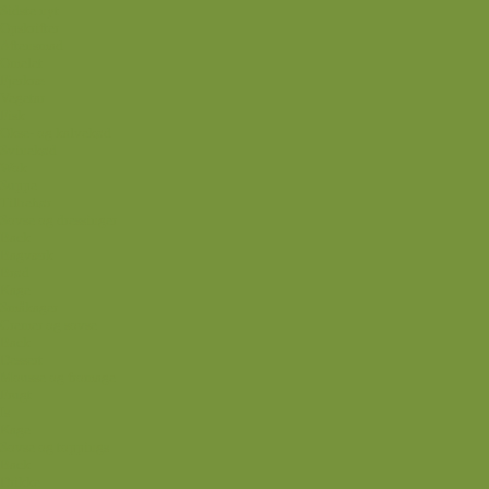
Sidste nyt
Opskrifter
Aftensmad
Omelet
Fjerkræ
Vegetar
Fisk
Okse- og kalvekød
Svinekød
Wok
Suppe
Tilbehør
Sovse og dressinger
Back
Bagværk
Brød
Kage
Småkager
Cremer og sovse
Back
Dessert
Mousse og fromage
Frugt
Is
Kage
Sovse og toppings
Back
Drikke