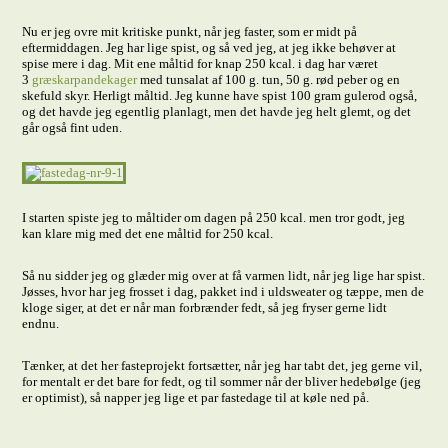
Nu er jeg ovre mit kritiske punkt, når jeg faster, som er midt på
eftermiddagen. Jeg har lige spist, og så ved jeg, at jeg ikke behøver at
spise mere i dag. Mit ene måltid for knap 250 kcal. i dag har været
3
græskarpandekager
med tunsalat af 100 g. tun, 50 g. rød peber og en
skefuld skyr. Herligt måltid. Jeg kunne have spist 100 gram gulerod også,
og det havde jeg egentlig planlagt, men det havde jeg helt glemt, og det
går også fint uden.
I starten spiste jeg to måltider om dagen på 250 kcal. men tror godt, jeg
kan klare mig med det ene måltid for 250 kcal.
Så nu sidder jeg og glæder mig over at få varmen lidt, når jeg lige har spist.
Jøsses, hvor har jeg frosset i dag, pakket ind i uldsweater og tæppe, men de
kloge siger, at det er når man forbrænder fedt, så jeg fryser gerne lidt
endnu.
Tænker, at det her fasteprojekt fortsætter, når jeg har tabt det, jeg gerne vil,
for mentalt er det bare for fedt, og til sommer når der bliver hedebølge (jeg
er optimist), så napper jeg lige et par fastedage til at køle ned på.