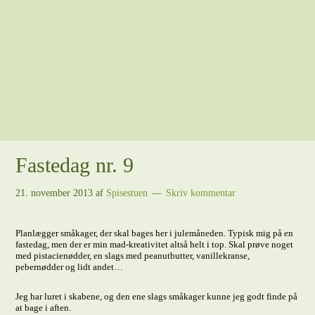
Fastedag nr. 9
21. november 2013
af
Spisestuen
Skriv kommentar
Planlægger småkager, der skal bages her i julemåneden. Typisk mig på en
fastedag, men der er min mad-kreativitet altså helt i top. Skal prøve noget
med pistacienødder, en slags med peanutbutter, vanillekranse,
pebernødder og lidt andet…
Jeg har luret i skabene, og den ene slags småkager kunne jeg godt finde på
at bage i aften.