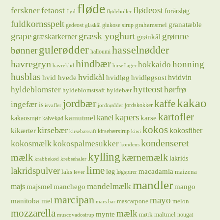
fløde
flødeost
ferskner
fetaost
forårsløg
flød
flødeboller
fuldkornsspelt
granatæble
grahamsmel
gedeost
glukose sirup
glaskål
græsk yoghurt
grape
grønne
græskarkerner
grønkål
gulerødder
hasselnødder
bønner
halloumi
hindbær
havregryn
honning
hokkaido
havreklid
hirseflager
husblas
hvidkål
hvidløg
hvidvin
hvid hvede
hvidløgsost
hytteost
hørfrø
hyldeblomster
hyldeblomstsaft
hyldebær
kakao
jordbær
kaffe
ingefær
is
jordskokker
isvafler
jordnødder
kartofler
kapers
kanel
kamutmel
karse
kakaosmør
kalvekød
kokos
kirsebær
kikærter
kokosfiber
kirsebærsirup
kirsebærsaft
kiwi
kondenseret
kokosmælk
kokospalmesukker
kondens
kylling
mælk
kærnemælk
lakrids
krabbekød
krebsehaler
lime
lakridspulver
løg
macadamia
laks
maizena
løgspirer
lever
mandler
majs
mandelmælk
majsmel
manchego
mango
marcipan
mayo
manitoba mel
mascarpone
melon
mars bar
mozzarella
mælk
mynte
mørk maltmel
nougat
muscovadosirup