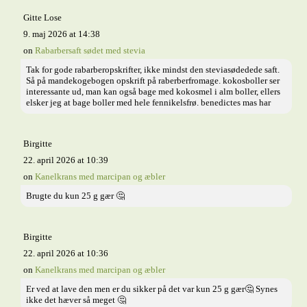
Gitte Lose
9. maj 2026 at 14:38
on
Rabarbersaft sødet med stevia
Tak for gode rabarberopskrifter, ikke mindst den steviasødedede saft.
Så på mandekogebogen opskrift på raberberfromage. kokosboller ser
interessante ud, man kan også bage med kokosmel i alm boller, ellers
elsker jeg at bage boller med hele fennikelsfrø. benedictes mas har
Birgitte
22. april 2026 at 10:39
on
Kanelkrans med marcipan og æbler
Brugte du kun 25 g gær 🤔
Birgitte
22. april 2026 at 10:36
on
Kanelkrans med marcipan og æbler
Er ved at lave den men er du sikker på det var kun 25 g gær🤔 Synes
ikke det hæver så meget 🤔