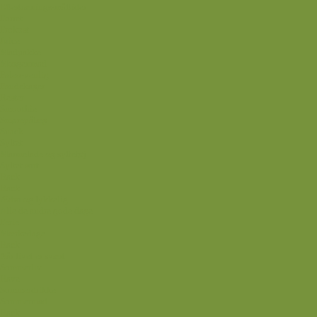
Eftertrænings-måltider
Forret
Frokost
Juice
Madpakke
Morgenmad
Paleo-venlig
Pandekager
Rester
Smoothie
Smørepålæg
Snack
Syltet
Marmelade og syltetøj
Syltet surt
Back
Back
Ædru og lykkelig
Alle de andre gode dage
Ferie
Mærkedage
Back
Når livet er svært
Sommerliv
Have
Sommerdrikke
Sommermad
Back