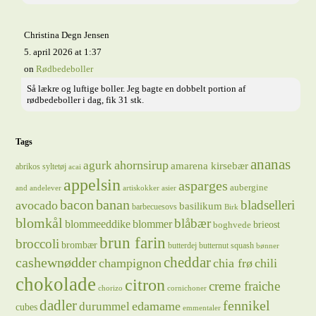
Christina Degn Jensen
5. april 2026 at 1:37
on
Rødbedeboller
Så lækre og luftige boller. Jeg bagte en dobbelt portion af
rødbedeboller i dag, fik 31 stk.
Tags
ananas
ahornsirup
agurk
amarena kirsebær
abrikos syltetøj
acai
appelsin
asparges
aubergine
and
andelever
artiskokker
asier
bacon
banan
bladselleri
avocado
basilikum
barbecuesovs
Birk
blomkål
blåbær
blommeeddike
blommer
brieost
boghvede
brun farin
broccoli
brombær
butterdej
butternut squash
bønner
cheddar
cashewnødder
champignon
chia frø
chili
chokolade
citron
creme fraiche
chorizo
cornichoner
dadler
fennikel
edamame
durummel
cubes
emmentaler