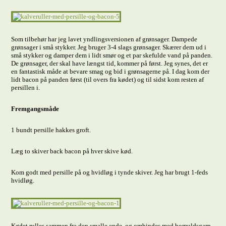
Som tilbehør har jeg lavet yndlingsversionen af grønsager. Dampede
grønsager i små stykker. Jeg bruger 3-4 slags grønsager. Skærer dem ud i
små stykker og damper dem i lidt smør og et par skefulde vand på panden.
De grønsager, der skal have længst tid, kommer på først. Jeg synes, det er
en fantastisk måde at bevare smag og bid i grønsagerne på. I dag kom der
lidt bacon på panden først (til overs fra kødet) og til sidst kom resten af
persillen i.
Fremgangsmåde
1 bundt persille hakkes groft.
Læg to skiver back bacon på hver skive kød.
Kom godt med persille på og hvidløg i tynde skiver. Jeg har brugt 1-feds
hvidløg.
Kødet rulles sammen fra den smalle ende, og ombindes med bomuldsgarn.