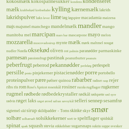
kondenseret
kokosmælk
kokospalmesukker
kondens
kylling
mælk
kærnemælk
lakrids
krabbekød
krebsehaler
lime
lakridspulver
løg
macadamia
laks
maizena
løgspirer
lever
mandler
majs
mandelmælk
majsmel
manchego
mango
marcipan
mayo
manitoba mel
mascarpone
melon
mars bar
mozzarella
mælk
mynte
mørk maltmel
nougat
muscovadosirup
oksekød
oliven
parmaskinke
paranødder
nudler
ost
Nutella
palmin
parmesan
pastinak
peanutbutter
passionsfrugt
peanuts
peberfrugt
pekannødder
peberrod
perlespelt
perleløg
persille
porre
pistacienødder
pinjekerner
portobello
pesto
rabarber
pære
proteinpulver
rejer
pølser
quinoa
radiser
rasp
rosiner
rugkerner
ris
rom
ribs
rosenkål
rugflager
Rose's Apricot
rucola
rugmel
rødbede
rødbedekrystaller
rødkål
rødspætte
rød syre
sennep
røget laks
selleri
sesamfrø
rødvin
røget ørred
safran
savoykål
smør
sirup
skinke
sigtemel
skildpadder - Toms
skyr
sild
solbær
solsikkekerner
speltflager
spidskål
sort te
solbærsaft
spinat
squash
stevia
sugarsnaps
svesker
stikkelsbær
sukrin
suppe
spæk