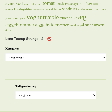
tomat
svinekød
torsk
tranebær
tun
torskerogn
tahin
Toblerone
vindruer
valnødder
vilde ris
whisky
wasabi
tykmælk
vodka
vesterhavsost
æg
yoghurt
æble
æbleeddike
yacon sirup
ymer
æggeblommer
æggehvider
øl
ærter
ølandshvede
ærteskud
ørred
Lene Tøttrup Strunge
på
Kategorier
Tidligere indlæg