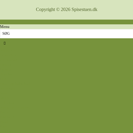
Copyright © 2026 Spisestuen.dk
Menu
Sidste nyt
Opskrifter
Aftensmad
Omelet
Fjerkræ
Vegetar
Fisk
Okse- og kalvekød
Svinekød
Wok
Suppe
Tilbehør
Sovse og dressinger
Back
Bagværk
Brød
Kage
Småkager