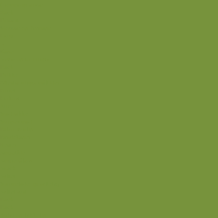
Cremer og sovse
Back
Dessert
Mousse og fromage
Frugt
Is
Kage
Sovse og toppings
Back
Drikke
Eftertrænings-måltider
Forret
Frokost
Juice
Madpakke
Morgenmad
Paleo-venlig
Pandekager
Rester
Smoothie
Smørepålæg
Snack
Syltet
Marmelade og syltetøj
Syltet surt
Back
Back
Ædru og lykkelig