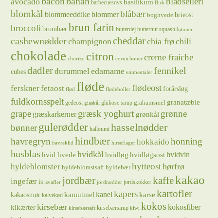
bacon
banan
bladselleri
avocado
basilikum
barbecuesovs
Birk
blomkål
blåbær
blommeeddike
blommer
brieost
boghvede
brun farin
broccoli
brombær
butterdej
butternut squash
bønner
cheddar
cashewnødder
champignon
chia frø
chili
chokolade
citron
creme fraiche
chorizo
cornichoner
dadler
fennikel
edamame
durummel
cubes
emmentaler
fløde
flødeost
ferskner
fetaost
forårsløg
flød
flødeboller
fuldkornsspelt
granatæble
grahamsmel
gedeost
glukose sirup
glaskål
græsk yoghurt
grape
grønne
græskarkerner
grønkål
gulerødder
hasselnødder
bønner
halloumi
hindbær
havregryn
honning
hokkaido
havreklid
hirseflager
husblas
hvidkål
hvidløg
hvidvin
hvid hvede
hvidløgsost
hytteost
hørfrø
hyldeblomster
hyldeblomstsaft
hyldebær
kakao
jordbær
kaffe
ingefær
is
jordskokker
isvafler
jordnødder
kartofler
kapers
kanel
kamutmel
karse
kakaosmør
kalvekød
kokos
kirsebær
kikærter
kokosfiber
kirsebærsirup
kirsebærsaft
kiwi