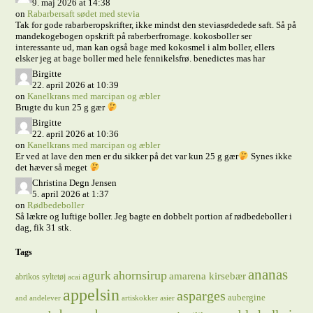
9. maj 2026 at 14:38
on
Rabarbersaft sødet med stevia
Tak for gode rabarberopskrifter, ikke mindst den steviasødedede saft. Så på
mandekogebogen opskrift på raberberfromage. kokosboller ser
interessante ud, man kan også bage med kokosmel i alm boller, ellers
elsker jeg at bage boller med hele fennikelsfrø. benedictes mas har
Birgitte
22. april 2026 at 10:39
on
Kanelkrans med marcipan og æbler
Brugte du kun 25 g gær
Birgitte
22. april 2026 at 10:36
on
Kanelkrans med marcipan og æbler
Er ved at lave den men er du sikker på det var kun 25 g gær
Synes ikke
det hæver så meget
Christina Degn Jensen
5. april 2026 at 1:37
on
Rødbedeboller
Så lækre og luftige boller. Jeg bagte en dobbelt portion af rødbedeboller i
dag, fik 31 stk.
Tags
ananas
ahornsirup
agurk
amarena kirsebær
abrikos syltetøj
acai
appelsin
asparges
aubergine
and
andelever
artiskokker
asier