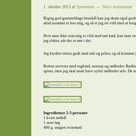
1. oktober 2013
af
Spisestuen
Skriv kommentar
Rigtig god gammeldags brunkål kan jeg skam også godt l
altså nummer et hos mig, og så er jeg ret vild med at bruge
Hvis man ikke som mig er vild med tørt kød, kan man vent
jeg elsker, når det er tørt i det.
Jeg krydrer retten godt med salt og peber, og så kommer je
Retten serveres med rugbrød, sennep og rødbeder. Rødbede
spises, men jeg skal snart have syltet rødbeder selv. De s
Ingredienser 2-3 personer
1 kvart rødkål
1 stort løg
400 g. magert svinekød