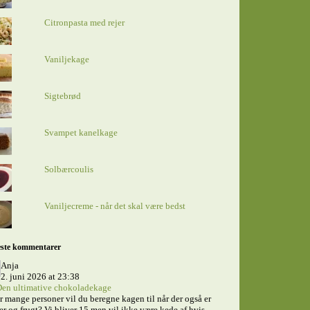
Citronpasta med rejer
Vaniljekage
Sigtebrød
Svampet kanelkage
Solbærcoulis
Vaniljecreme - når det skal være bedst
ste kommentarer
Anja
2. juni 2026 at 23:38
en ultimative chokoladekage
 mange personer vil du beregne kagen til når der også er
er og frugt? Vi bliver 15 men vil ikke være kede af hvis