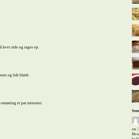
å hver side og tages op.
unt og lidt blødt.
mrøring et par minutter.
Sene
on
D
Hvor
boll