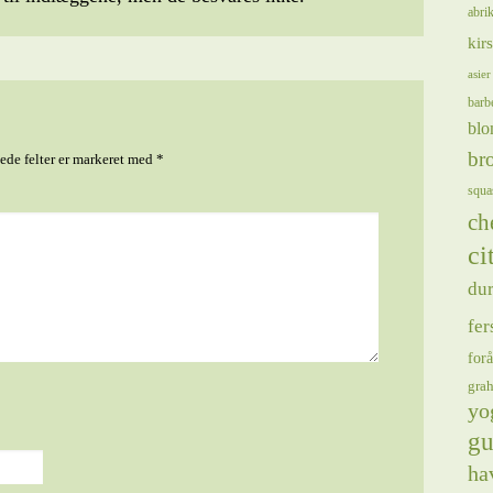
abrik
kir
asier
barb
blo
bro
de felter er markeret med
*
squa
ch
ci
du
fer
forå
gra
yo
gu
ha