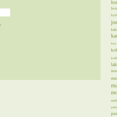
ho
hvi
hyl
jo
s
kak
ka
kiwi
ko
krab
lak
ma
ma
ma
mo
mal
palm
pas