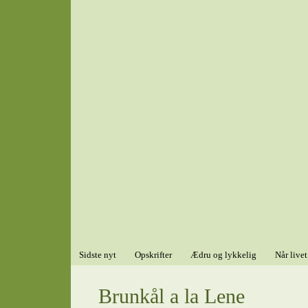
Sidste nyt
Opskrifter
Ædru og lykkelig
Når livet
Brunkål a la Lene