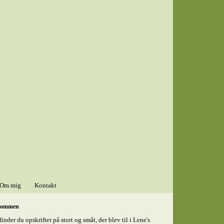
Om mig
Kontakt
kommen
finder du opskrifter på stort og småt, der blev til i Lene's