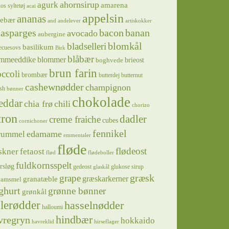
ahornsirup
agurk
amarena
os syltetøj
acai
appelsin
ananas
sebær
and
andelever
artiskokker
asparges
bacon
banan
avocado
aubergine
blomkål
bladselleri
basilikum
ecuesovs
Birk
blåbær
mmeeddike
blommer
brieost
boghvede
brun farin
ccoli
brombær
butterdej
butternut
cashewnødder
champignon
sh
bønner
chokolade
eddar
chia frø
chili
chorizo
tron
dadler
creme fraiche
cubes
cornichoner
fennikel
edamame
rummel
emmentaler
fløde
flødeost
skner
fetaost
flød
flødeboller
fuldkornsspelt
rsløg
gedeost
glukose sirup
glaskål
græsk
grape
græskarkerner
granatæble
hamsmel
ghurt
grønne bønner
grønkål
lerødder
hasselnødder
halloumi
hindbær
vregryn
hokkaido
havreklid
hirseflager