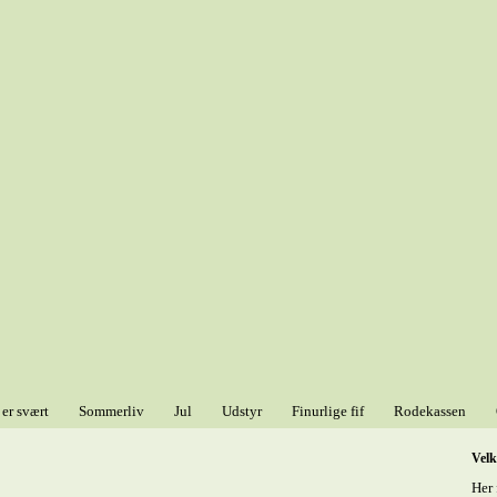
 er svært
Sommerliv
Jul
Udstyr
Finurlige fif
Rodekassen
Vel
Her 