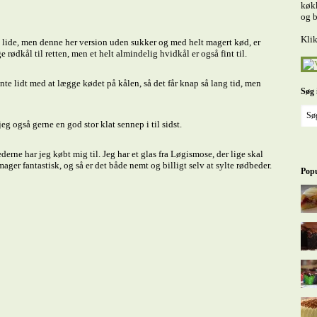
køkk
og b
Klik
ide, men denne her version uden sukker og med helt magert kød, er
 rødkål til retten, men et helt almindelig hvidkål er også fint til.
e lidt med at lægge kødet på kålen, så det får knap så lang tid, men
Søg 
g også gerne en god stor klat sennep i til sidst.
rne har jeg købt mig til. Jeg har et glas fra Løgismose, der lige skal
mager fantastisk, og så er det både nemt og billigt selv at sylte rødbeder.
Popu