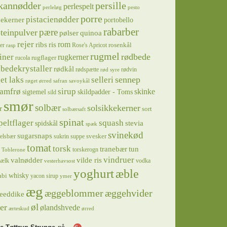
kannødder
persille
perlespelt
perleløg
pesto
porre
pistacienødder
jekerner
portobello
rabarber
pære
teinpulver
pølser
quinoa
rejer
ris
rom
ribs
rosenkål
er
Rose's Apricot
rasp
rugmel
rødbede
iner
rugkerner
rugflager
rucola
bedekrystaller
rødkål
rødspætte
rødvin
rød syre
sennep
et laks
selleri
røget ørred
safran
savoykål
sirup
samfrø
skinke
sigtemel
skildpadder - Toms
sild
smør
solbær
solsikkekerner
r
sort
solbærsaft
spinat
squash
peltflager
spidskål
stevia
spæk
svinekød
sugarsnaps
svesker
kelsbær
sukrin
suppe
tomat
torsk
tranebær
tun
torskerogn
Toblerone
vindruer
valnødder
vilde ris
ælk
vodka
vesterhavsost
yoghurt
æble
whisky
abi
yacon sirup
ymer
æg
æggeblommer
æggehvider
eeddike
øl
er
ølandshvede
ærteskud
ørred