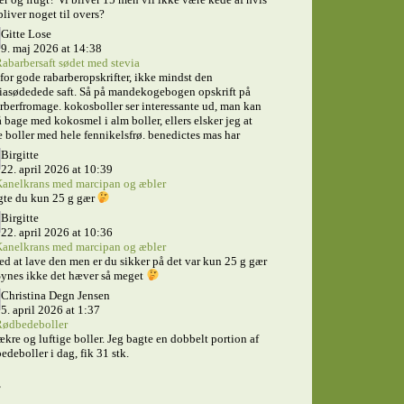
bliver noget til overs?
Gitte Lose
9. maj 2026 at 14:38
abarbersaft sødet med stevia
for gode rabarberopskrifter, ikke mindst den
iasødedede saft. Så på mandekogebogen opskrift på
rberfromage. kokosboller ser interessante ud, man kan
 bage med kokosmel i alm boller, ellers elsker jeg at
 boller med hele fennikelsfrø. benedictes mas har
Birgitte
22. april 2026 at 10:39
anelkrans med marcipan og æbler
gte du kun 25 g gær
Birgitte
22. april 2026 at 10:36
anelkrans med marcipan og æbler
ed at lave den men er du sikker på det var kun 25 g gær
ynes ikke det hæver så meget
Christina Degn Jensen
5. april 2026 at 1:37
ødbedeboller
ækre og luftige boller. Jeg bagte en dobbelt portion af
edeboller i dag, fik 31 stk.
s