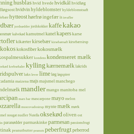
husblas
nning
hvidkål
hvidløg
hvid hvede
hyldeblomster
hvidvin
dløgsost
hyldeblomstsaft
hytteost
hørfrø
ingefær
is
debær
isvafler
kakao
rdbær
kaffe
jordskokker
jordnødder
kapers
kanel
kamutmel
karse
aosmør
kalvekød
rtofler
kirsebær
kikærter
kirsebærsirup
kirsebærsaft
kokos
kokosmælk
kokosfiber
kondenseret mælk
kospalmesukker
kondens
kylling
kærnemælk
lakrids
bekød
krebsehaler
lime
ridspulver
løg
laks
løgspirer
lever
majs
majsmel
manchego
cadamia
maizena
mandler
ndelmælk
mango
manitoba mel
rcipan
mayo
mascarpone
melon
mars bar
zzarella
mælk
mynte
mørk
muscovadosirup
oksekød
oliven
tmel
nudler
ost
nougat
Nutella
parmesan
parmaskinke
paranødder
passionsfrugt
in
peberfrugt
tinak
peberrod
peanutbutter
peanuts