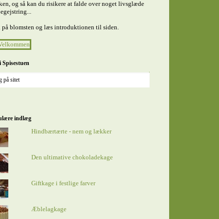
en, og så kan du risikere at falde over noget livsglæde
egejstring...
 på blomsten og læs introduktionen til siden.
i Spisestuen
lære indlæg
Hindbærtærte - nem og lækker
Den ultimative chokoladekage
Giftkage i festlige farver
Æblelagkage