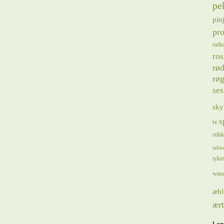
pe
pin
pro
radis
ros
rød
røg
se
sky
s
te
stik
tahin
tykm
was
æbl
ært