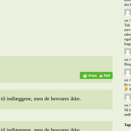
der 
on
R
Tak 
stev
rabe
også
bage
on
K
Bru
on
K
Er v
S
il indlæggene, men de besvares ikke.
on
R
Så l
rødb
Tag
il indlæggene, men de besvares ikke.