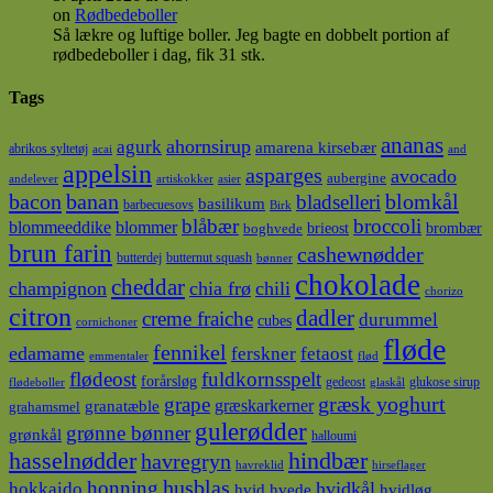
on
Rødbedeboller
Så lækre og luftige boller. Jeg bagte en dobbelt portion af
rødbedeboller i dag, fik 31 stk.
Tags
ananas
ahornsirup
agurk
amarena kirsebær
abrikos syltetøj
acai
and
appelsin
asparges
avocado
aubergine
andelever
artiskokker
asier
bacon
banan
blomkål
bladselleri
basilikum
barbecuesovs
Birk
blåbær
broccoli
blommeeddike
blommer
brieost
brombær
boghvede
brun farin
cashewnødder
butterdej
butternut squash
bønner
chokolade
cheddar
champignon
chia frø
chili
chorizo
citron
dadler
creme fraiche
durummel
cubes
cornichoner
fløde
fennikel
edamame
ferskner
fetaost
emmentaler
flød
flødeost
fuldkornsspelt
forårsløg
gedeost
glukose sirup
flødeboller
glaskål
græsk yoghurt
grape
græskarkerner
granatæble
grahamsmel
gulerødder
grønne bønner
grønkål
halloumi
hasselnødder
hindbær
havregryn
havreklid
hirseflager
husblas
honning
hokkaido
hvidkål
hvidløg
hvid hvede