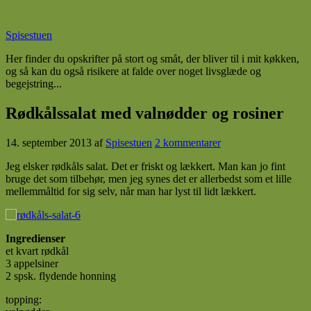
Spisestuen
Her finder du opskrifter på stort og småt, der bliver til i mit køkken,
og så kan du også risikere at falde over noget livsglæde og
begejstring...
Rødkålssalat med valnødder og rosiner
14. september 2013
af
Spisestuen
2 kommentarer
Jeg elsker rødkåls salat. Det er friskt og lækkert. Man kan jo fint
bruge det som tilbehør, men jeg synes det er allerbedst som et lille
mellemmåltid for sig selv, når man har lyst til lidt lækkert.
I
n
gredienser
et kvart rødkål
3 appelsiner
2 spsk. flydende honning
topping: