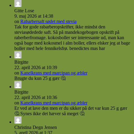
Gitte Lose
9. maj 2026 at 14:38
on
Rabarbersaft sødet med stevia
Tak for gode rabarberopskrifter, ikke mindst den
steviasødedede saft. Så på mandekogebogen opskrift på
raberberfromage. kokosboller ser interessante ud, man kan
også bage med kokosmel i alm boller, ellers elsker jeg at bage
boller med hele fennikelsfrø. benedictes mas har
Birgitte
22. april 2026 at 10:39
on
Kanelkrans med marcipan og æbler
Brugte du kun 25 g gær 🤔
Birgitte
22. april 2026 at 10:36
on
Kanelkrans med marcipan og æbler
Er ved at lave den men er du sikker på det var kun 25 g gær
🤔 Synes ikke det hæver så meget 🤔
Christina Degn Jensen
5. april 2026 at 1:37