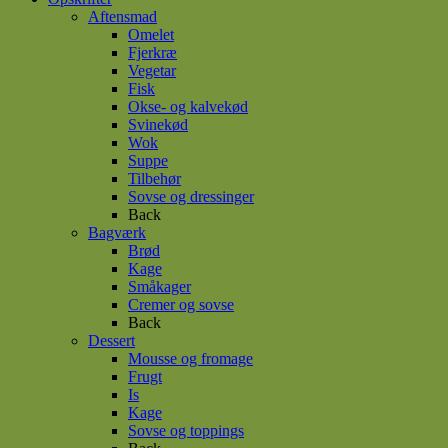
Aftensmad
Omelet
Fjerkræ
Vegetar
Fisk
Okse- og kalvekød
Svinekød
Wok
Suppe
Tilbehør
Sovse og dressinger
Back
Bagværk
Brød
Kage
Småkager
Cremer og sovse
Back
Dessert
Mousse og fromage
Frugt
Is
Kage
Sovse og toppings