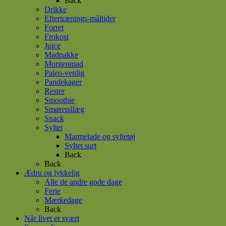
Back
Drikke
Eftertrænings-måltider
Forret
Frokost
Juice
Madpakke
Morgenmad
Paleo-venlig
Pandekager
Rester
Smoothie
Smørepålæg
Snack
Syltet
Marmelade og syltetøj
Syltet surt
Back
Back
Ædru og lykkelig
Alle de andre gode dage
Ferie
Mærkedage
Back
Når livet er svært