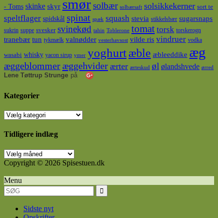
smør
solbær
solsikkekerner
skinke
- Toms
skyr
sort te
solbærsaft
spinat
squash
speltflager
spidskål
stevia
sugarsnaps
stikkelsbær
spæk
tomat
svinekød
torsk
svesker
sukrin
suppe
torskerogn
tahin
Toblerone
vindruer
tranebær
tun
valnødder
vilde ris
tykmælk
vodka
vesterhavsost
æg
yoghurt
æble
whisky
æbleeddike
wasabi
yacon sirup
ymer
æggeblommer
æggehvider
øl
ærter
ølandshvede
ærteskud
ørred
Lene Tøttrup Strunge
på
Kategorier
Kategorier
Tidligere indlæg
Tidligere
indlæg
Copyright © 2026 Spisestuen.dk
Menu
Sidste nyt
Opskrifter