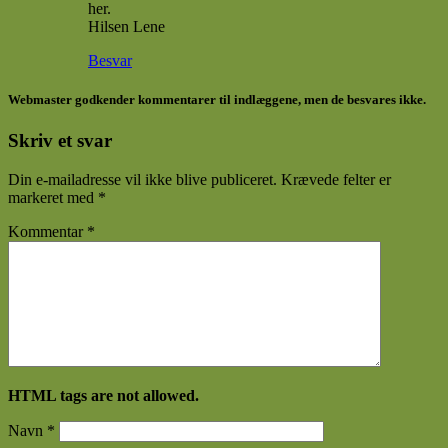
her.
Hilsen Lene
Besvar
Webmaster godkender kommentarer til indlæggene, men de besvares ikke.
Skriv et svar
Din e-mailadresse vil ikke blive publiceret.
Krævede felter er
markeret med
*
Kommentar
*
HTML tags are not allowed.
Navn
*