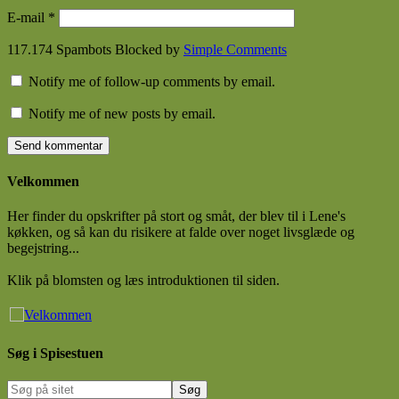
E-mail
*
117.174 Spambots Blocked by
Simple Comments
Notify me of follow-up comments by email.
Notify me of new posts by email.
Velkommen
Her finder du opskrifter på stort og småt, der blev til i Lene's
køkken, og så kan du risikere at falde over noget livsglæde og
begejstring...
Klik på blomsten og læs introduktionen til siden.
Søg i Spisestuen