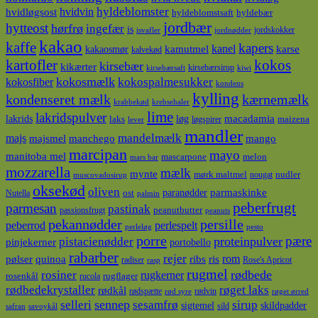
hyldeblomster
hvidvin
hvidløgsost
hyldeblomstsaft
hyldebær
jordbær
hytteost
hørfrø
ingefær
is
jordskokker
isvafler
jordnødder
kakao
kaffe
kapers
kanel
kamutmel
karse
kakaosmør
kalvekød
kokos
kartofler
kirsebær
kikærter
kirsebærsirup
kirsebærsaft
kiwi
kokosmælk
kokospalmesukker
kokosfiber
kondens
kylling
kondenseret mælk
kærnemælk
krabbekød
krebsehaler
lime
lakridspulver
lakrids
løg
macadamia
laks
maizena
løgspirer
lever
mandler
majs
mandelmælk
majsmel
manchego
mango
marcipan
mayo
manitoba mel
mascarpone
melon
mars bar
mozzarella
mælk
mynte
mørk maltmel
nudler
nougat
muscovadosirup
oksekød
oliven
parmaskinke
paranødder
ost
Nutella
palmin
peberfrugt
parmesan
pastinak
peanutbutter
passionsfrugt
peanuts
pekannødder
persille
peberrod
perlespelt
perleløg
pesto
porre
pære
proteinpulver
pistacienødder
pinjekerner
portobello
rabarber
rejer
ris
rom
pølser
quinoa
ribs
radiser
Rose's Apricot
rasp
rugmel
rødbede
rosiner
rugkerner
rosenkål
rugflager
rucola
rødbedekrystaller
røget laks
rødkål
rødspætte
rødvin
rød syre
røget ørred
sennep
sirup
selleri
sesamfrø
sigtemel
skildpadder
sild
safran
savoykål