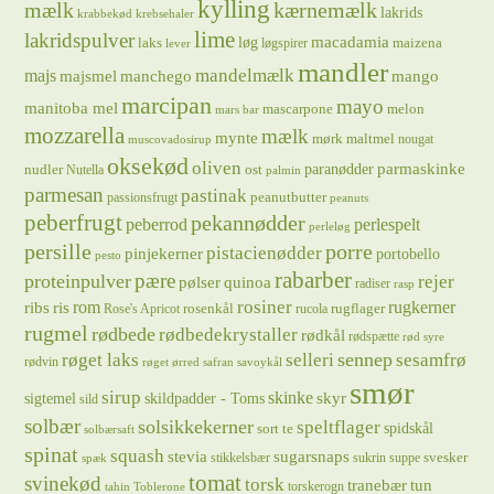
kylling
mælk
kærnemælk
lakrids
krabbekød
krebsehaler
lime
lakridspulver
løg
macadamia
laks
maizena
løgspirer
lever
mandler
majs
mandelmælk
majsmel
manchego
mango
marcipan
mayo
manitoba mel
mascarpone
melon
mars bar
mozzarella
mælk
mynte
mørk maltmel
nougat
muscovadosirup
oksekød
oliven
parmaskinke
paranødder
nudler
ost
Nutella
palmin
parmesan
pastinak
peanutbutter
passionsfrugt
peanuts
peberfrugt
pekannødder
peberrod
perlespelt
perleløg
persille
porre
pistacienødder
pinjekerner
portobello
pesto
rabarber
pære
proteinpulver
rejer
pølser
quinoa
radiser
rasp
rosiner
rugkerner
ris
rom
ribs
rosenkål
rugflager
Rose's Apricot
rucola
rugmel
rødbede
rødbedekrystaller
rødkål
rødspætte
rød syre
sennep
røget laks
selleri
sesamfrø
rødvin
røget ørred
safran
savoykål
smør
sirup
skinke
sigtemel
skildpadder - Toms
skyr
sild
solbær
solsikkekerner
speltflager
spidskål
sort te
solbærsaft
spinat
squash
stevia
sugarsnaps
svesker
stikkelsbær
sukrin
suppe
spæk
tomat
svinekød
torsk
tranebær
tun
torskerogn
tahin
Toblerone