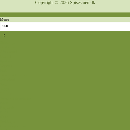
Copyright © 2026 Spisestuen.dk
Menu
Sidste nyt
Opskrifter
Aftensmad
Omelet
Fjerkræ
Vegetar
Fisk
Okse- og kalvekød
Svinekød
Wok
Suppe
Tilbehør
Sovse og dressinger
Back
Bagværk
Brød
Kage
Småkager
Cremer og sovse