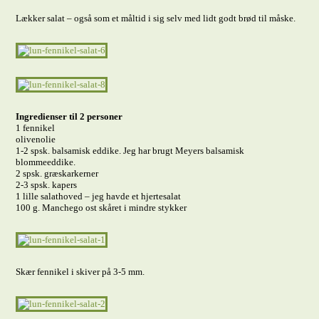
Lækker salat – også som et måltid i sig selv med lidt godt brød til måske.
Ingredienser til 2 personer
1 fennikel
olivenolie
1-2 spsk. balsamisk eddike. Jeg har brugt Meyers balsamisk
blommeeddike.
2 spsk. græskarkerner
2-3 spsk. kapers
1 lille salathoved – jeg havde et hjertesalat
100 g. Manchego ost skåret i mindre stykker
Skær fennikel i skiver på 3-5 mm.