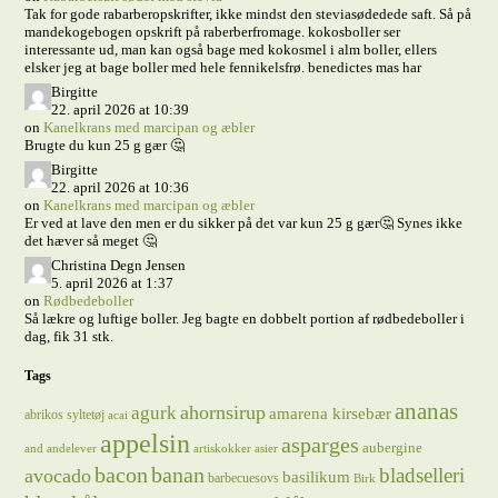
Tak for gode rabarberopskrifter, ikke mindst den steviasødedede saft. Så på
mandekogebogen opskrift på raberberfromage. kokosboller ser
interessante ud, man kan også bage med kokosmel i alm boller, ellers
elsker jeg at bage boller med hele fennikelsfrø. benedictes mas har
Birgitte
22. april 2026 at 10:39
on
Kanelkrans med marcipan og æbler
Brugte du kun 25 g gær 🤔
Birgitte
22. april 2026 at 10:36
on
Kanelkrans med marcipan og æbler
Er ved at lave den men er du sikker på det var kun 25 g gær🤔 Synes ikke
det hæver så meget 🤔
Christina Degn Jensen
5. april 2026 at 1:37
on
Rødbedeboller
Så lækre og luftige boller. Jeg bagte en dobbelt portion af rødbedeboller i
dag, fik 31 stk.
Tags
ananas
ahornsirup
agurk
amarena kirsebær
abrikos syltetøj
acai
appelsin
asparges
aubergine
and
andelever
artiskokker
asier
bacon
banan
bladselleri
avocado
basilikum
barbecuesovs
Birk