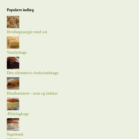
Populære indlæg
Hvidløgssnegle med ost
Vaniljekage
Den ultimative chokoladekage
Hindbærtærte - nem og lækker
Æblelagkage
Sigtebrød