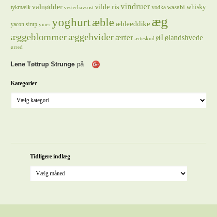
vindruer
valnødder
vilde ris
whisky
wasabi
tykmælk
vodka
vesterhavsost
æg
yoghurt
æble
æbleeddike
yacon sirup
ymer
æggeblommer
æggehvider
øl
ærter
ølandshvede
ærteskud
ørred
Lene Tøttrup Strunge
på
Kategorier
Tidligere indlæg