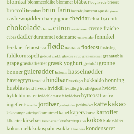
blomkål
blåbær
blommeeddike
blommer
brieost
boghvede
brun farin
broccoli
brombær
butterdej
butternut squash
bønner
cheddar
cashewnødder
champignon
chia frø
chili
chokolade
citron
creme fraiche
chorizo
cornichoner
dadler
fennikel
edamame
durummel
cubes
emmentaler
fløde
flødeost
ferskner
fetaost
forårsløg
flød
flødeboller
fuldkornsspelt
granatæble
grahamsmel
gedeost
glukose sirup
glaskål
græsk yoghurt
grape
grønne
græskarkerner
grønkål
gulerødder
hasselnødder
bønner
halloumi
hindbær
havregryn
honning
hokkaido
havreklid
hirseflager
husblas
hvidkål
hvidløg
hvidvin
hvid hvede
hvidløgsost
hytteost
hørfrø
hyldeblomster
hyldeblomstsaft
hyldebær
kakao
jordbær
kaffe
ingefær
is
jordskokker
isvafler
jordnødder
kartofler
kapers
kanel
kamutmel
karse
kakaosmør
kalvekød
kokos
kirsebær
kikærter
kokosfiber
kirsebærsirup
kirsebærsaft
kiwi
kondenseret
kokosmælk
kokospalmesukker
kondens