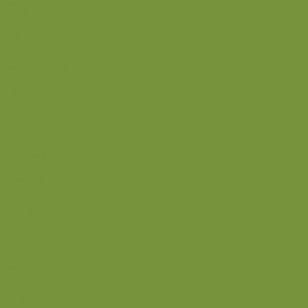
Back
Dessert
Mousse og fromage
Frugt
Is
Kage
Sovse og toppings
Back
Drikke
Eftertrænings-måltider
Forret
Frokost
Juice
Madpakke
Morgenmad
Paleo-venlig
Pandekager
Rester
Smoothie
Smørepålæg
Snack
Syltet
Marmelade og syltetøj
Syltet surt
Back
Back
Ædru og lykkelig
Alle de andre gode dage