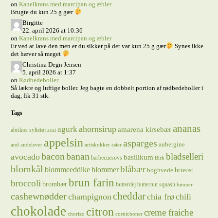
on
Kanelkrans med marcipan og æbler
Brugte du kun 25 g gær
Birgitte
22. april 2026 at 10:36
on
Kanelkrans med marcipan og æbler
Er ved at lave den men er du sikker på det var kun 25 g gær
Synes ikke
det hæver så meget
Christina Degn Jensen
5. april 2026 at 1:37
on
Rødbedeboller
Så lækre og luftige boller. Jeg bagte en dobbelt portion af rødbedeboller i
dag, fik 31 stk.
Tags
ananas
ahornsirup
agurk
amarena kirsebær
abrikos syltetøj
acai
appelsin
asparges
aubergine
and
andelever
artiskokker
asier
bacon
banan
bladselleri
avocado
basilikum
barbecuesovs
Birk
blomkål
blåbær
blommeeddike
blommer
brieost
boghvede
brun farin
broccoli
brombær
butterdej
butternut squash
bønner
cheddar
cashewnødder
champignon
chia frø
chili
chokolade
citron
creme fraiche
chorizo
cornichoner