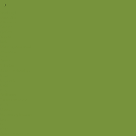
Sidste nyt
Opskrifter
Aftensmad
Omelet
Fjerkræ
Vegetar
Fisk
Okse- og kalvekød
Svinekød
Wok
Suppe
Tilbehør
Sovse og dressinger
Back
Bagværk
Brød
Kage
Småkager
Cremer og sovse
Back
Dessert
Mousse og fromage
Frugt
Is
Kage
Sovse og toppings