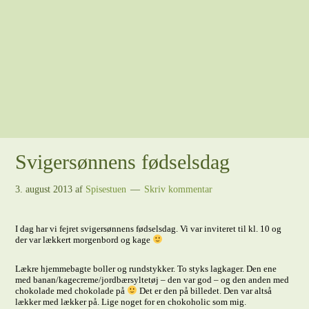
Svigersønnens fødselsdag
3. august 2013
af
Spisestuen
Skriv kommentar
I dag har vi fejret svigersønnens fødselsdag. Vi var inviteret til kl. 10 og
der var lækkert morgenbord og kage
Lækre hjemmebagte boller og rundstykker. To styks lagkager. Den ene
med banan/kagecreme/jordbærsyltetøj – den var god – og den anden med
chokolade med chokolade på
Det er den på billedet. Den var altså
lækker med lækker på. Lige noget for en chokoholic som mig.