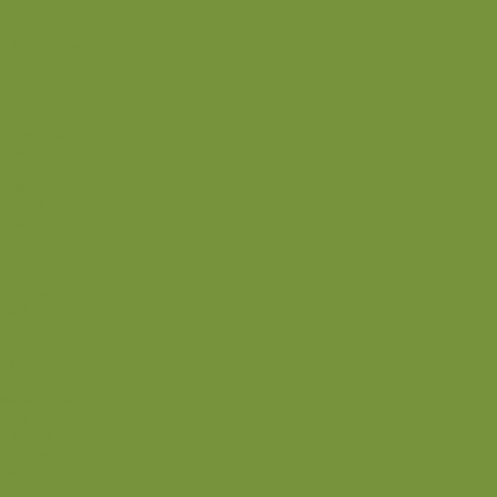
Back
Drikke
Eftertrænings-måltider
Forret
Frokost
Juice
Madpakke
Morgenmad
Paleo-venlig
Pandekager
Rester
Smoothie
Smørepålæg
Snack
Syltet
Marmelade og syltetøj
Syltet surt
Back
Back
Ædru og lykkelig
Alle de andre gode dage
Ferie
Mærkedage
Back
Når livet er svært
Sommerliv
Have
Sommerdrikke