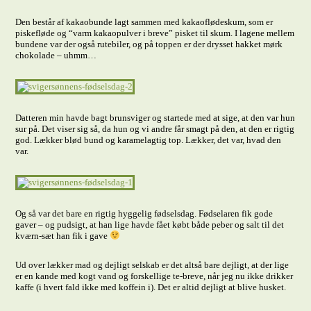
Den består af kakaobunde lagt sammen med kakaoflødeskum, som er
piskefløde og “varm kakaopulver i breve” pisket til skum. I lagene mellem
bundene var der også rutebiler, og på toppen er der drysset hakket mørk
chokolade – uhmm…
Datteren min havde bagt brunsviger og startede med at sige, at den var hun
sur på. Det viser sig så, da hun og vi andre får smagt på den, at den er rigtig
god. Lækker blød bund og karamelagtig top. Lækker, det var, hvad den
var.
Og så var det bare en rigtig hyggelig fødselsdag. Fødselaren fik gode
gaver – og pudsigt, at han lige havde fået købt både peber og salt til det
kværn-sæt han fik i gave
Ud over lækker mad og dejligt selskab er det altså bare dejligt, at der lige
er en kande med kogt vand og forskellige te-breve, når jeg nu ikke drikker
kaffe (i hvert fald ikke med koffein i). Det er altid dejligt at blive husket.