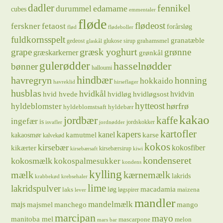
dadler
fennikel
edamame
durummel
cubes
emmentaler
fløde
flødeost
ferskner
fetaost
forårsløg
flød
flødeboller
fuldkornsspelt
granatæble
grahamsmel
gedeost
glukose sirup
glaskål
græsk yoghurt
grape
grønne
græskarkerner
grønkål
gulerødder
hasselnødder
bønner
halloumi
hindbær
havregryn
honning
hokkaido
havreklid
hirseflager
husblas
hvidkål
hvidløg
hvidvin
hvid hvede
hvidløgsost
hytteost
hørfrø
hyldeblomster
hyldeblomstsaft
hyldebær
kakao
jordbær
kaffe
ingefær
is
jordskokker
isvafler
jordnødder
kartofler
kapers
kanel
kamutmel
karse
kakaosmør
kalvekød
kokos
kirsebær
kikærter
kokosfiber
kirsebærsirup
kirsebærsaft
kiwi
kondenseret
kokosmælk
kokospalmesukker
kondens
kylling
mælk
kærnemælk
lakrids
krabbekød
krebsehaler
lime
lakridspulver
løg
macadamia
laks
maizena
løgspirer
lever
mandler
majs
mandelmælk
majsmel
manchego
mango
marcipan
mayo
manitoba mel
mascarpone
melon
mars bar