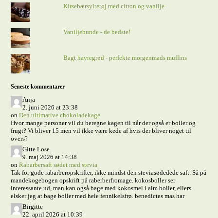
Kirsebærsyltetøj med citron og vanilje
Vaniljebunde - de bedste!
Bagt havregrød - perfekte morgenmads muffins
Seneste kommentarer
Anja
2. juni 2026 at 23:38
on
Den ultimative chokoladekage
Hvor mange personer vil du beregne kagen til når der også er boller og
frugt? Vi bliver 15 men vil ikke være kede af hvis der bliver noget til
overs?
Gitte Lose
9. maj 2026 at 14:38
on
Rabarbersaft sødet med stevia
Tak for gode rabarberopskrifter, ikke mindst den steviasødedede saft. Så på
mandekogebogen opskrift på raberberfromage. kokosboller ser
interessante ud, man kan også bage med kokosmel i alm boller, ellers
elsker jeg at bage boller med hele fennikelsfrø. benedictes mas har
Birgitte
22. april 2026 at 10:39