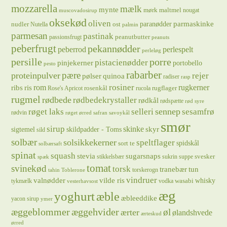
mozzarella
mælk
mynte
mørk maltmel
nougat
muscovadosirup
oksekød
oliven
parmaskinke
paranødder
nudler
ost
Nutella
palmin
parmesan
pastinak
peanutbutter
passionsfrugt
peanuts
peberfrugt
pekannødder
peberrod
perlespelt
perleløg
persille
porre
pistacienødder
pinjekerner
portobello
pesto
rabarber
pære
proteinpulver
rejer
pølser
quinoa
radiser
rasp
rosiner
rugkerner
ris
rom
ribs
rosenkål
rugflager
Rose's Apricot
rucola
rugmel
rødbede
rødbedekrystaller
rødkål
rødspætte
rød syre
sennep
røget laks
selleri
sesamfrø
rødvin
røget ørred
safran
savoykål
smør
sirup
skinke
sigtemel
skildpadder - Toms
skyr
sild
solbær
solsikkekerner
speltflager
spidskål
sort te
solbærsaft
spinat
squash
stevia
sugarsnaps
svesker
stikkelsbær
sukrin
suppe
spæk
tomat
svinekød
torsk
tranebær
tun
torskerogn
tahin
Toblerone
vindruer
valnødder
vilde ris
whisky
wasabi
tykmælk
vodka
vesterhavsost
æg
yoghurt
æble
æbleeddike
yacon sirup
ymer
æggeblommer
æggehvider
øl
ærter
ølandshvede
ærteskud
ørred