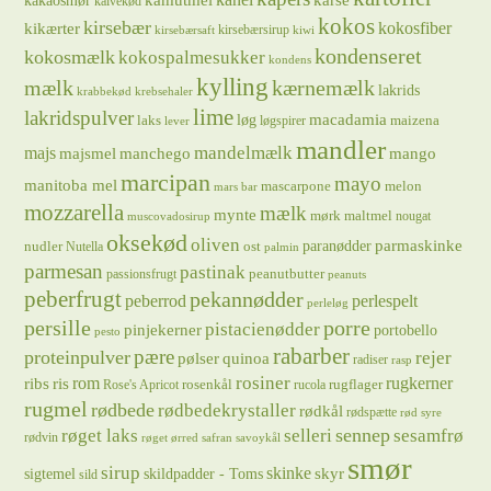
kakaosmør
kalvekød
kokos
kirsebær
kikærter
kokosfiber
kirsebærsirup
kirsebærsaft
kiwi
kondenseret
kokosmælk
kokospalmesukker
kondens
kylling
mælk
kærnemælk
lakrids
krabbekød
krebsehaler
lime
lakridspulver
løg
macadamia
laks
maizena
løgspirer
lever
mandler
majs
mandelmælk
majsmel
manchego
mango
marcipan
mayo
manitoba mel
mascarpone
melon
mars bar
mozzarella
mælk
mynte
mørk maltmel
nougat
muscovadosirup
oksekød
oliven
parmaskinke
paranødder
nudler
ost
Nutella
palmin
parmesan
pastinak
peanutbutter
passionsfrugt
peanuts
peberfrugt
pekannødder
peberrod
perlespelt
perleløg
persille
porre
pistacienødder
pinjekerner
portobello
pesto
rabarber
pære
proteinpulver
rejer
pølser
quinoa
radiser
rasp
rosiner
rugkerner
ris
rom
ribs
rosenkål
rugflager
Rose's Apricot
rucola
rugmel
rødbede
rødbedekrystaller
rødkål
rødspætte
rød syre
sennep
røget laks
selleri
sesamfrø
rødvin
røget ørred
safran
savoykål
smør
sirup
skinke
sigtemel
skildpadder - Toms
skyr
sild