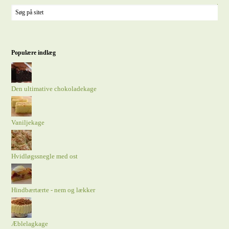
Populære indlæg
Den ultimative chokoladekage
Vaniljekage
Hvidløgssnegle med ost
Hindbærtærte - nem og lækker
Æblelagkage