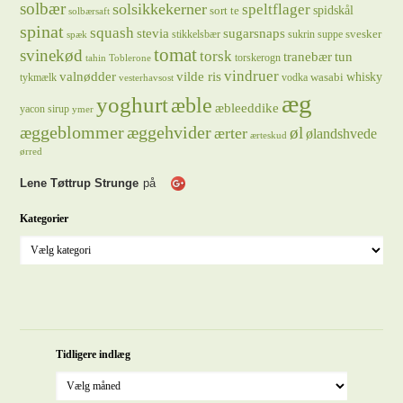
solbær
solsikkekerner
speltflager
spidskål
sort te
solbærsaft
spinat
squash
stevia
sugarsnaps
svesker
stikkelsbær
sukrin
suppe
spæk
tomat
svinekød
torsk
tranebær
tun
torskerogn
tahin
Toblerone
vindruer
valnødder
vilde ris
whisky
wasabi
tykmælk
vodka
vesterhavsost
æg
yoghurt
æble
æbleeddike
yacon sirup
ymer
æggeblommer
æggehvider
øl
ærter
ølandshvede
ærteskud
ørred
Lene Tøttrup Strunge
på
Kategorier
Tidligere indlæg