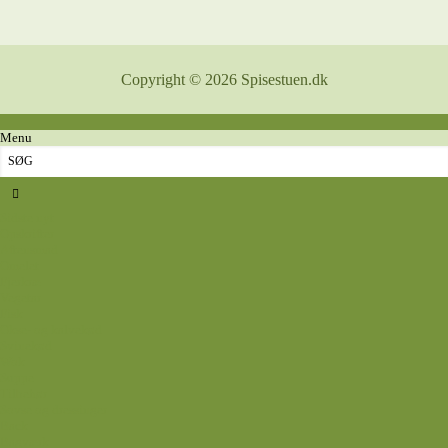
Copyright © 2026 Spisestuen.dk
Menu
Sidste nyt
Opskrifter
Aftensmad
Omelet
Fjerkræ
Vegetar
Fisk
Okse- og kalvekød
Svinekød
Wok
Suppe
Tilbehør
Sovse og dressinger
Back
Bagværk