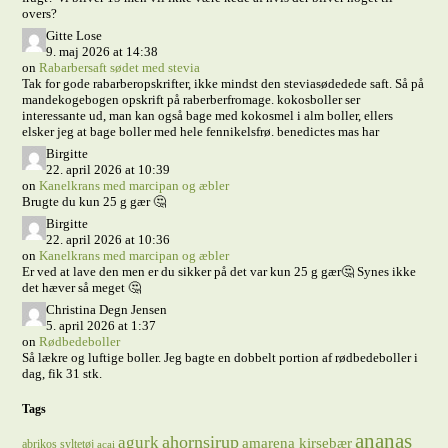
overs?
Gitte Lose
9. maj 2026 at 14:38
on
Rabarbersaft sødet med stevia
Tak for gode rabarberopskrifter, ikke mindst den steviasødedede saft. Så på
mandekogebogen opskrift på raberberfromage. kokosboller ser
interessante ud, man kan også bage med kokosmel i alm boller, ellers
elsker jeg at bage boller med hele fennikelsfrø. benedictes mas har
Birgitte
22. april 2026 at 10:39
on
Kanelkrans med marcipan og æbler
Brugte du kun 25 g gær 🤔
Birgitte
22. april 2026 at 10:36
on
Kanelkrans med marcipan og æbler
Er ved at lave den men er du sikker på det var kun 25 g gær🤔 Synes ikke
det hæver så meget 🤔
Christina Degn Jensen
5. april 2026 at 1:37
on
Rødbedeboller
Så lækre og luftige boller. Jeg bagte en dobbelt portion af rødbedeboller i
dag, fik 31 stk.
Tags
ananas
ahornsirup
agurk
amarena kirsebær
abrikos syltetøj
acai