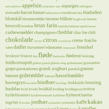
appelsin
asparges
aubergine
and
andelever
artiskokker
asier
bacon
banan
bladselleri
avocado
basilikum
barbecuesovs
Birk
blomkål
blåbær
blommeeddike
blommer
brieost
boghvede
brun farin
broccoli
brombær
butterdej
butternut squash
bønner
cheddar
cashewnødder
champignon
chia frø
chili
chokolade
citron
creme fraiche
chorizo
cornichoner
dadler
fennikel
edamame
durummel
cubes
emmentaler
fløde
flødeost
ferskner
fetaost
forårsløg
flød
flødeboller
fuldkornsspelt
granatæble
grahamsmel
gedeost
glukose sirup
glaskål
græsk yoghurt
grape
grønne
græskarkerner
grønkål
gulerødder
hasselnødder
bønner
halloumi
hindbær
havregryn
honning
hokkaido
havreklid
hirseflager
husblas
hvidkål
hvidløg
hvidvin
hvid hvede
hvidløgsost
hytteost
hørfrø
hyldeblomster
hyldeblomstsaft
hyldebær
kakao
jordbær
kaffe
ingefær
is
jordskokker
isvafler
jordnødder
kartofler
kapers
kanel
kamutmel
karse