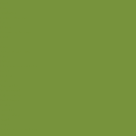
Brød
Kage
Småkager
Cremer og sovse
Back
Dessert
Mousse og fromage
Frugt
Is
Kage
Sovse og toppings
Back
Drikke
Eftertrænings-måltider
Forret
Frokost
Juice
Madpakke
Morgenmad
Paleo-venlig
Pandekager
Rester
Smoothie
Smørepålæg
Snack
Syltet
Marmelade og syltetøj
Syltet surt