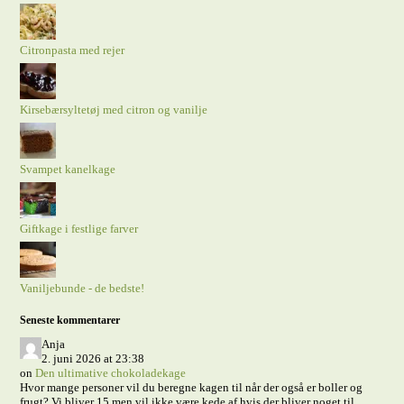
Citronpasta med rejer
Kirsebærsyltetøj med citron og vanilje
Svampet kanelkage
Giftkage i festlige farver
Vaniljebunde - de bedste!
Seneste kommentarer
Anja
2. juni 2026 at 23:38
on
Den ultimative chokoladekage
Hvor mange personer vil du beregne kagen til når der også er boller og
frugt? Vi bliver 15 men vil ikke være kede af hvis der bliver noget til