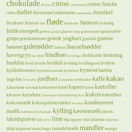
chokolade
citron
creme fraiche
chorizo
cornichoner
dadler
fennikel
edamame
durummel
cubes
emmentaler
fløde
flødeost
ferskner
fetaost
forårsløg
flød
flødeboller
fuldkornsspelt
granatæble
grahamsmel
gedeost
glukose sirup
glaskål
græsk yoghurt
grape
grønne
græskarkerner
grønkål
gulerødder
hasselnødder
bønner
halloumi
hindbær
havregryn
honning
hokkaido
havreklid
hirseflager
husblas
hvidkål
hvidløg
hvidvin
hvid hvede
hvidløgsost
hytteost
hørfrø
hyldeblomster
hyldeblomstsaft
hyldebær
kakao
jordbær
kaffe
ingefær
is
jordskokker
isvafler
jordnødder
kartofler
kapers
kanel
kamutmel
karse
kakaosmør
kalvekød
kokos
kirsebær
kikærter
kokosfiber
kirsebærsirup
kirsebærsaft
kiwi
kondenseret
kokosmælk
kokospalmesukker
kondens
kylling
mælk
kærnemælk
lakrids
krabbekød
krebsehaler
lime
lakridspulver
løg
macadamia
laks
maizena
løgspirer
lever
mandler
majs
mandelmælk
majsmel
manchego
mango