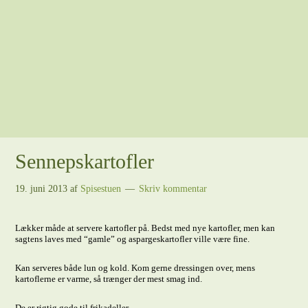
Sennepskartofler
19. juni 2013
af
Spisestuen
Skriv kommentar
Lækker måde at servere kartofler på. Bedst med nye kartofler, men kan
sagtens laves med “gamle” og aspargeskartofler ville være fine.
Kan serveres både lun og kold. Kom gerne dressingen over, mens
kartoflerne er varme, så trænger der mest smag ind.
De er rigtig gode til frikadeller.