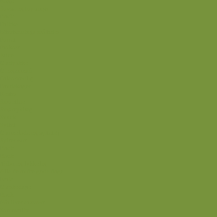
Kage
Sovse og toppings
Back
Drikke
Eftertrænings-måltider
Forret
Frokost
Juice
Madpakke
Morgenmad
Paleo-venlig
Pandekager
Rester
Smoothie
Smørepålæg
Snack
Syltet
Marmelade og syltetøj
Syltet surt
Back
Back
Ædru og lykkelig
Alle de andre gode dage
Ferie
Mærkedage
Back
Når livet er svært
Sommerliv