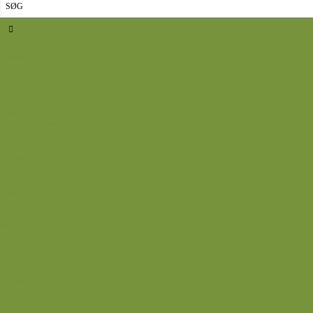
Sidste nyt
Opskrifter
Aftensmad
Omelet
Fjerkræ
Vegetar
Fisk
Okse- og kalvekød
Svinekød
Wok
Suppe
Tilbehør
Sovse og dressinger
Back
Bagværk
Brød
Kage
Småkager
Cremer og sovse
Back
Dessert
Mousse og fromage
Frugt
Is