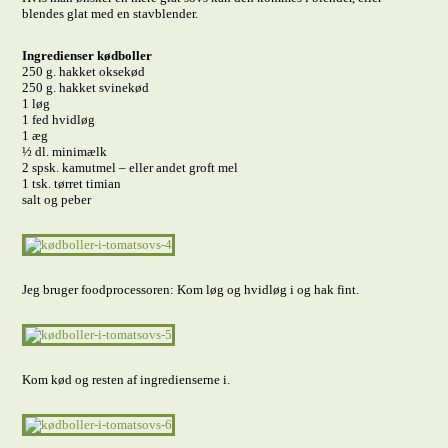
blendes glat med en stavblender.
Ingredienser kødboller
250 g. hakket oksekød
250 g. hakket svinekød
1 løg
1 fed hvidløg
1 æg
½ dl. minimælk
2 spsk. kamutmel – eller andet groft mel
1 tsk. tørret timian
salt og peber
Jeg bruger foodprocessoren: Kom løg og hvidløg i og hak fint.
Kom kød og resten af ingredienserne i.