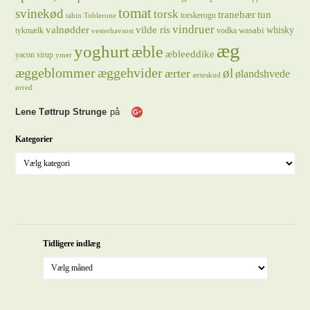
tomat
svinekød
torsk
tranebær
tun
torskerogn
tahin
Toblerone
vindruer
valnødder
vilde ris
whisky
wasabi
tykmælk
vodka
vesterhavsost
æg
yoghurt
æble
æbleeddike
yacon sirup
ymer
æggeblommer
æggehvider
øl
ærter
ølandshvede
ærteskud
ørred
Lene Tøttrup Strunge
på
Kategorier
Tidligere indlæg