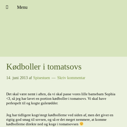
Menu
Kødboller i tomatsovs
14. juni 2013
af
Spisestuen
Skriv kommentar
Det skal være nemt i aften, da vi skal passe vores lille barnebarn Sophia
<3, så jeg har lavet en portion kødboller i tomatsovs. Vi skal have
perlespelt til og kogte gulerødder.
Jeg har tidligere kogt/stegt kødbollerne ved siden af, men det giver en
rigtig god smag til sovsen, og så er det meget nemmere, at komme
kødbollerne direkte ned og koge i tomatsovsen