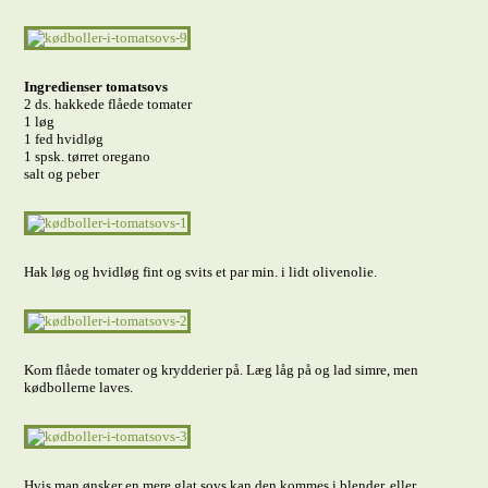
Ingredienser tomatsovs
2 ds. hakkede flåede tomater
1 løg
1 fed hvidløg
1 spsk. tørret oregano
salt og peber
Hak løg og hvidløg fint og svits et par min. i lidt olivenolie.
Kom flåede tomater og krydderier på. Læg låg på og lad simre, men
kødbollerne laves.
Hvis man ønsker en mere glat sovs kan den kommes i blender, eller