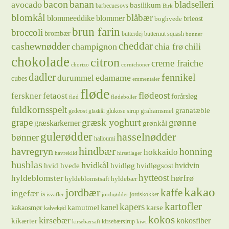
bacon
banan
bladselleri
avocado
basilikum
barbecuesovs
Birk
blomkål
blåbær
blommeeddike
blommer
brieost
boghvede
brun farin
broccoli
brombær
butterdej
butternut squash
bønner
cheddar
cashewnødder
champignon
chia frø
chili
chokolade
citron
creme fraiche
chorizo
cornichoner
dadler
fennikel
edamame
durummel
cubes
emmentaler
fløde
flødeost
ferskner
fetaost
forårsløg
flød
flødeboller
fuldkornsspelt
granatæble
grahamsmel
gedeost
glukose sirup
glaskål
græsk yoghurt
grape
grønne
græskarkerner
grønkål
gulerødder
hasselnødder
bønner
halloumi
hindbær
havregryn
honning
hokkaido
havreklid
hirseflager
husblas
hvidkål
hvidløg
hvidvin
hvid hvede
hvidløgsost
hytteost
hørfrø
hyldeblomster
hyldeblomstsaft
hyldebær
kakao
jordbær
kaffe
ingefær
is
jordskokker
isvafler
jordnødder
kartofler
kapers
kanel
kamutmel
karse
kakaosmør
kalvekød
kokos
kirsebær
kikærter
kokosfiber
kirsebærsirup
kirsebærsaft
kiwi