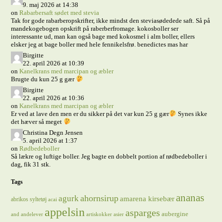
9. maj 2026 at 14:38
on
Rabarbersaft sødet med stevia
Tak for gode rabarberopskrifter, ikke mindst den steviasødedede saft. Så på
mandekogebogen opskrift på raberberfromage. kokosboller ser
interessante ud, man kan også bage med kokosmel i alm boller, ellers
elsker jeg at bage boller med hele fennikelsfrø. benedictes mas har
Birgitte
22. april 2026 at 10:39
on
Kanelkrans med marcipan og æbler
Brugte du kun 25 g gær
Birgitte
22. april 2026 at 10:36
on
Kanelkrans med marcipan og æbler
Er ved at lave den men er du sikker på det var kun 25 g gær
Synes ikke
det hæver så meget
Christina Degn Jensen
5. april 2026 at 1:37
on
Rødbedeboller
Så lækre og luftige boller. Jeg bagte en dobbelt portion af rødbedeboller i
dag, fik 31 stk.
Tags
ananas
ahornsirup
agurk
amarena kirsebær
abrikos syltetøj
acai
appelsin
asparges
aubergine
and
andelever
artiskokker
asier