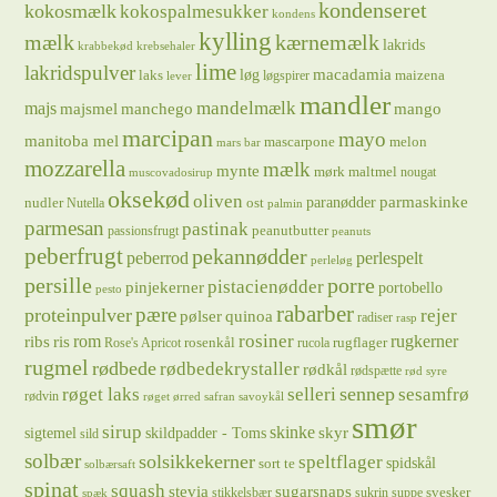
kondenseret
kokosmælk
kokospalmesukker
kondens
kylling
mælk
kærnemælk
lakrids
krabbekød
krebsehaler
lime
lakridspulver
løg
macadamia
laks
maizena
løgspirer
lever
mandler
majs
mandelmælk
majsmel
manchego
mango
marcipan
mayo
manitoba mel
mascarpone
melon
mars bar
mozzarella
mælk
mynte
mørk maltmel
nougat
muscovadosirup
oksekød
oliven
parmaskinke
paranødder
nudler
ost
Nutella
palmin
parmesan
pastinak
peanutbutter
passionsfrugt
peanuts
peberfrugt
pekannødder
peberrod
perlespelt
perleløg
persille
porre
pistacienødder
pinjekerner
portobello
pesto
rabarber
pære
proteinpulver
rejer
pølser
quinoa
radiser
rasp
rosiner
rugkerner
ris
rom
ribs
rosenkål
rugflager
Rose's Apricot
rucola
rugmel
rødbede
rødbedekrystaller
rødkål
rødspætte
rød syre
sennep
røget laks
selleri
sesamfrø
rødvin
røget ørred
safran
savoykål
smør
sirup
skinke
sigtemel
skildpadder - Toms
skyr
sild
solbær
solsikkekerner
speltflager
spidskål
sort te
solbærsaft
spinat
squash
stevia
sugarsnaps
svesker
stikkelsbær
sukrin
suppe
spæk