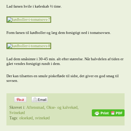
Lad farsen hvile i køleskab ½ time.
Form farsen til kødboller og læg dem forsigtigt ned i tomatsovsen.
Lad dem småsimre i 30-45 min. alt efter størrelse. Når halvdelen af tiden er
gået vendes forsigtigt rundt i dem.
Der kan tilsættes en smule piskefløde til sidst, det giver en god smag til
sovsen.
Skrevet i:
Aftensmad
,
Okse- og kalvekød
,
Svinekød
Tags:
oksekød
,
svinekød