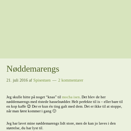
Nøddemarengs
21. juli 2016
af
Spisestuen
2 kommentarer
Jeg skulle hitte på noget “knas” til
mocha isen
. Det blev de her
nøddemarengs med ristede hasselnødder. Helt perfekte til is – eller bare til
en kop kaffe 😉 Der er kun én ting galt med dem. Det er ikke til at stoppe,
når man først kommer i gang 🙂
Jeg har lavet mine nøddemarengs lidt store, men de kan jo laves i den
størrelse, du har lyst til.