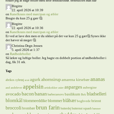
elsker jeg at bage boller med hele fennikelsfrø. benedictes mas har
Birgitte
22. april 2026 at 10:39
on
Kanelkrans med marcipan og æbler
Brugte du kun 25 g gær 🤔
Birgitte
22. april 2026 at 10:36
on
Kanelkrans med marcipan og æbler
Er ved at lave den men er du sikker på det var kun 25 g gær🤔 Synes ikke
det hæver så meget 🤔
Christina Degn Jensen
5. april 2026 at 1:37
on
Rødbedeboller
Så lækre og luftige boller. Jeg bagte en dobbelt portion af rødbedeboller i
dag, fik 31 stk.
Tags
ananas
ahornsirup
agurk
amarena kirsebær
abrikos syltetøj
acai
appelsin
asparges
aubergine
and
andelever
artiskokker
asier
bacon
banan
bladselleri
avocado
basilikum
barbecuesovs
Birk
blomkål
blåbær
blommeeddike
blommer
brieost
boghvede
brun farin
broccoli
brombær
butterdej
butternut squash
bønner