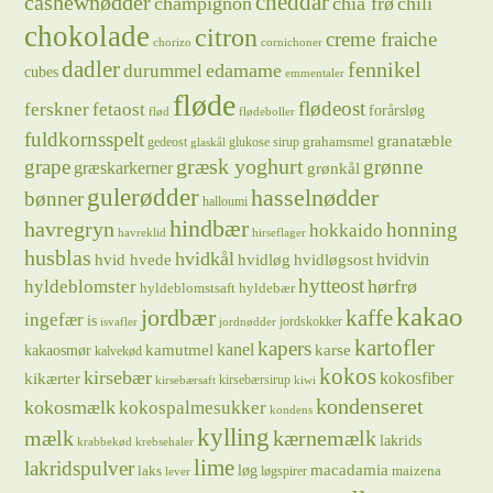
cheddar
cashewnødder
champignon
chia frø
chili
chokolade
citron
creme fraiche
chorizo
cornichoner
dadler
fennikel
edamame
durummel
cubes
emmentaler
fløde
flødeost
ferskner
fetaost
forårsløg
flød
flødeboller
fuldkornsspelt
granatæble
grahamsmel
gedeost
glukose sirup
glaskål
græsk yoghurt
grape
grønne
græskarkerner
grønkål
gulerødder
hasselnødder
bønner
halloumi
hindbær
havregryn
honning
hokkaido
havreklid
hirseflager
husblas
hvidkål
hvidløg
hvidvin
hvid hvede
hvidløgsost
hytteost
hørfrø
hyldeblomster
hyldeblomstsaft
hyldebær
kakao
jordbær
kaffe
ingefær
is
jordskokker
isvafler
jordnødder
kartofler
kapers
kanel
kamutmel
karse
kakaosmør
kalvekød
kokos
kirsebær
kikærter
kokosfiber
kirsebærsirup
kirsebærsaft
kiwi
kondenseret
kokosmælk
kokospalmesukker
kondens
kylling
mælk
kærnemælk
lakrids
krabbekød
krebsehaler
lime
lakridspulver
løg
macadamia
laks
maizena
løgspirer
lever