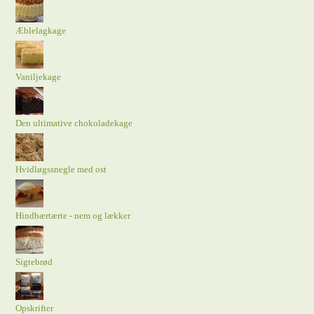
Æblelagkage
Vaniljekage
Den ultimative chokoladekage
Hvidløgssnegle med ost
Hindbærtærte - nem og lækker
Sigtebrød
Opskrifter