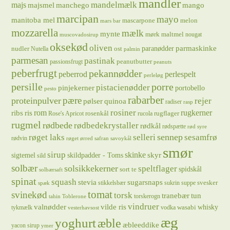
mandler
majs
mandelmælk
majsmel
manchego
mango
marcipan
mayo
manitoba mel
mascarpone
melon
mars bar
mozzarella
mælk
mynte
mørk maltmel
nougat
muscovadosirup
oksekød
oliven
parmaskinke
paranødder
nudler
ost
Nutella
palmin
parmesan
pastinak
peanutbutter
passionsfrugt
peanuts
peberfrugt
pekannødder
peberrod
perlespelt
perleløg
persille
porre
pistacienødder
pinjekerner
portobello
pesto
rabarber
pære
proteinpulver
rejer
pølser
quinoa
radiser
rasp
rosiner
rugkerner
ris
rom
ribs
rosenkål
rugflager
Rose's Apricot
rucola
rugmel
rødbede
rødbedekrystaller
rødkål
rødspætte
rød syre
sennep
røget laks
selleri
sesamfrø
rødvin
røget ørred
safran
savoykål
smør
sirup
skinke
sigtemel
skildpadder - Toms
skyr
sild
solbær
solsikkekerner
speltflager
spidskål
sort te
solbærsaft
spinat
squash
stevia
sugarsnaps
svesker
stikkelsbær
sukrin
suppe
spæk
tomat
svinekød
torsk
tranebær
tun
torskerogn
tahin
Toblerone
vindruer
valnødder
vilde ris
whisky
wasabi
tykmælk
vodka
vesterhavsost
æg
yoghurt
æble
æbleeddike
yacon sirup
ymer