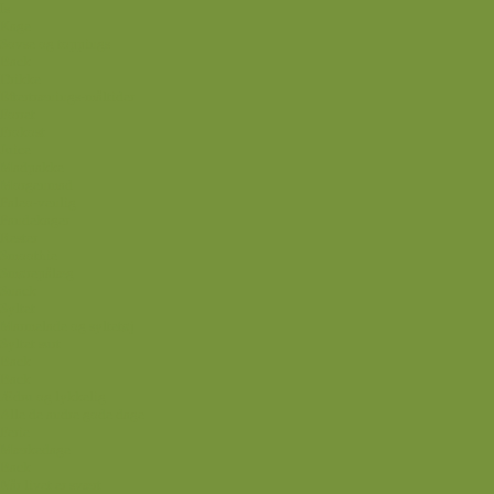
Is
Kage
Sovse og toppings
Back
Drikke
Eftertrænings-måltider
Forret
Frokost
Juice
Madpakke
Morgenmad
Paleo-venlig
Pandekager
Rester
Smoothie
Smørepålæg
Snack
Syltet
Marmelade og syltetøj
Syltet surt
Back
Back
Ædru og lykkelig
Alle de andre gode dage
Ferie
Mærkedage
Back
Når livet er svært