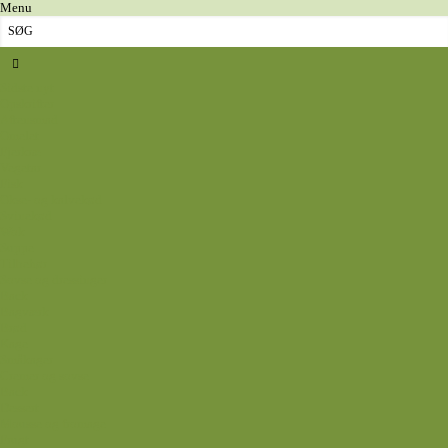
Menu
Sidste nyt
Opskrifter
Aftensmad
Omelet
Fjerkræ
Vegetar
Fisk
Okse- og kalvekød
Svinekød
Wok
Suppe
Tilbehør
Sovse og dressinger
Back
Bagværk
Brød
Kage
Småkager
Cremer og sovse
Back
Dessert
Mousse og fromage
Frugt