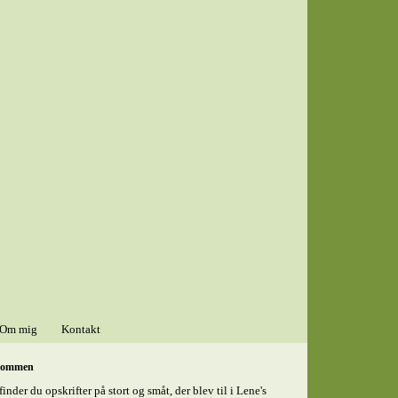
Om mig
Kontakt
kommen
finder du opskrifter på stort og småt, der blev til i Lene's