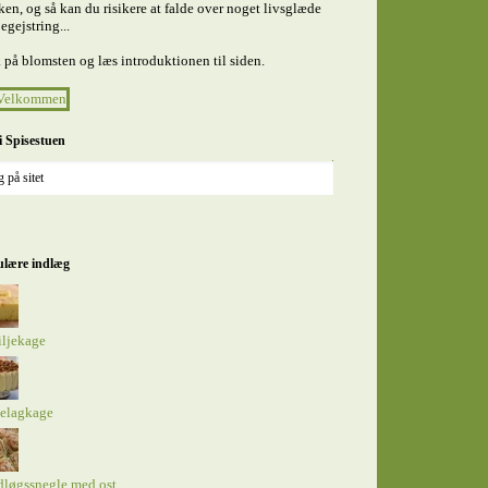
en, og så kan du risikere at falde over noget livsglæde
egejstring...
 på blomsten og læs introduktionen til siden.
i Spisestuen
lære indlæg
iljekage
elagkage
dløgssnegle med ost