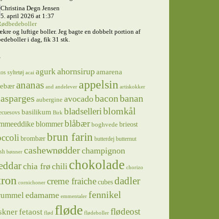
Christina Degn Jensen
5. april 2026 at 1:37
ødbedeboller
ækre og luftige boller. Jeg bagte en dobbelt portion af
edeboller i dag, fik 31 stk.
s
ahornsirup
agurk
amarena
os syltetøj
acai
appelsin
ananas
sebær
and
andelever
artiskokker
asparges
bacon
banan
avocado
aubergine
blomkål
bladselleri
basilikum
ecuesovs
Birk
blåbær
mmeeddike
blommer
brieost
boghvede
brun farin
ccoli
brombær
butterdej
butternut
cashewnødder
champignon
sh
bønner
chokolade
eddar
chia frø
chili
chorizo
tron
dadler
creme fraiche
cubes
cornichoner
fennikel
edamame
rummel
emmentaler
fløde
flødeost
skner
fetaost
flød
flødeboller