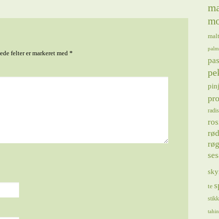
ma
mo
mal
palm
de felter er markeret med
*
pas
pe
pin
pro
radis
ros
rød
røg
se
sky
s
te
stik
tahin