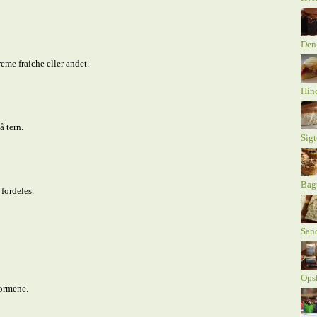
Den
reme fraiche eller andet.
Hind
å tern.
Sig
Bagt
fordeles.
Sand
Opsk
formene.