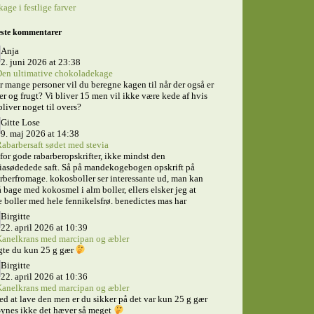
kage i festlige farver
ste kommentarer
Anja
2. juni 2026 at 23:38
en ultimative chokoladekage
 mange personer vil du beregne kagen til når der også er
er og frugt? Vi bliver 15 men vil ikke være kede af hvis
bliver noget til overs?
Gitte Lose
9. maj 2026 at 14:38
abarbersaft sødet med stevia
for gode rabarberopskrifter, ikke mindst den
iasødedede saft. Så på mandekogebogen opskrift på
rberfromage. kokosboller ser interessante ud, man kan
 bage med kokosmel i alm boller, ellers elsker jeg at
 boller med hele fennikelsfrø. benedictes mas har
Birgitte
22. april 2026 at 10:39
anelkrans med marcipan og æbler
gte du kun 25 g gær
Birgitte
22. april 2026 at 10:36
anelkrans med marcipan og æbler
ed at lave den men er du sikker på det var kun 25 g gær
ynes ikke det hæver så meget