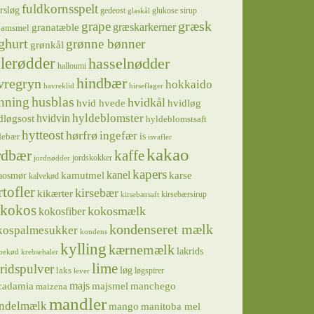
fuldkornsspelt
rsløg
gedeost
glukose sirup
glaskål
græsk
grape
græskarkerner
granatæble
hamsmel
ghurt
grønne bønner
grønkål
lerødder
hasselnødder
halloumi
hindbær
vregryn
hokkaido
havreklid
hirseflager
husblas
nning
hvidkål
hvidløg
hvid hvede
hyldeblomster
hvidvin
dløgsost
hyldeblomstsaft
hytteost
hørfrø
ingefær
is
debær
isvafler
kakao
rdbær
kaffe
jordskokker
jordnødder
kapers
kanel
kamutmel
karse
aosmør
kalvekød
rtofler
kirsebær
kikærter
kirsebærsirup
kirsebærsaft
kokos
kokosmælk
kokosfiber
kondenseret mælk
kospalmesukker
kondens
kylling
kærnemælk
lakrids
bekød
krebsehaler
lime
ridspulver
løg
laks
løgspirer
lever
majs
majsmel
manchego
cadamia
maizena
mandler
ndelmælk
mango
manitoba mel