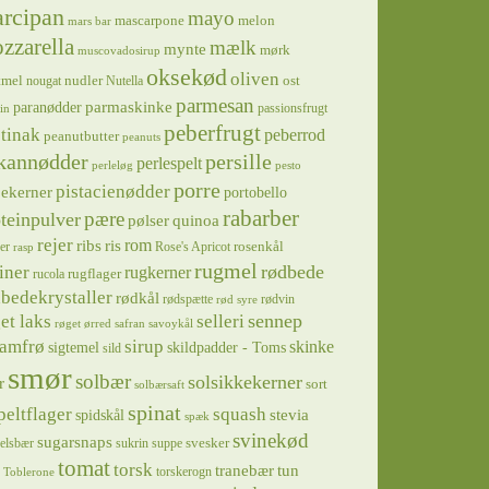
rcipan
mayo
mascarpone
melon
mars bar
zzarella
mælk
mynte
mørk
muscovadosirup
oksekød
oliven
tmel
nudler
ost
nougat
Nutella
parmesan
parmaskinke
paranødder
passionsfrugt
in
peberfrugt
tinak
peberrod
peanutbutter
peanuts
kannødder
persille
perlespelt
perleløg
pesto
porre
pistacienødder
jekerner
portobello
rabarber
pære
teinpulver
pølser
quinoa
rejer
ris
rom
ribs
rosenkål
er
Rose's Apricot
rasp
rugmel
rødbede
iner
rugkerner
rugflager
rucola
bedekrystaller
rødkål
rødspætte
rødvin
rød syre
sennep
et laks
selleri
røget ørred
safran
savoykål
sirup
samfrø
skinke
sigtemel
skildpadder - Toms
sild
smør
solbær
solsikkekerner
r
sort
solbærsaft
spinat
squash
peltflager
spidskål
stevia
spæk
svinekød
sugarsnaps
svesker
kelsbær
sukrin
suppe
tomat
torsk
tranebær
tun
torskerogn
Toblerone