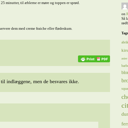
25 minutter, til æblerne er møre og toppen er sprød.
on
R
Så l
rødb
servere dem med creme fraiche eller flødeskum.
Tag
abrik
kir
asier
barb
blo
bro
il indlæggene, men de besvares ikke.
squa
ch
ci
du
fer