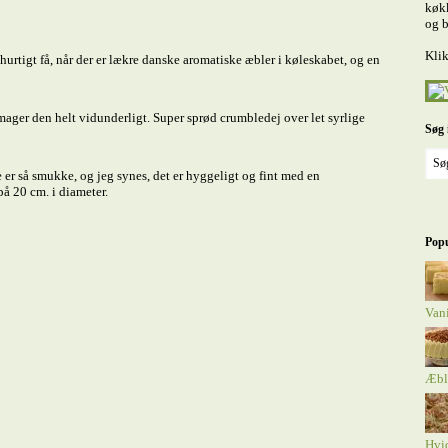
køkk
og b
Klik
urtigt få, når der er lækre danske aromatiske æbler i køleskabet, og en
mager den helt vidunderligt. Super sprød crumbledej over let syrlige
Søg 
 er så smukke, og jeg synes, det er hyggeligt og fint med en
på 20 cm. i diameter.
Popu
Van
Æbl
Hvi