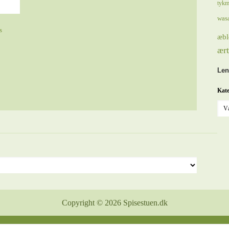
tykm
was
s
æbl
ært
Len
Kate
Copyright © 2026 Spisestuen.dk