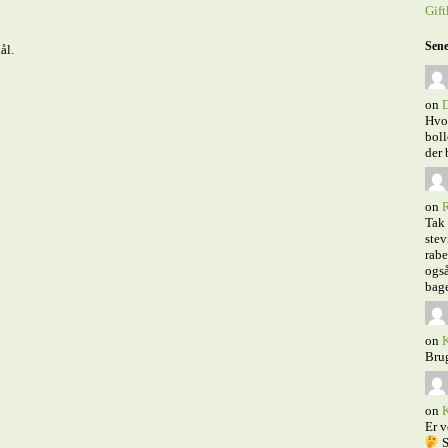
Gift
Sene
ål.
on
D
Hvor
boll
der 
on
R
Tak 
stev
rabe
også
bage
on
K
Bru
on
K
Er v
S