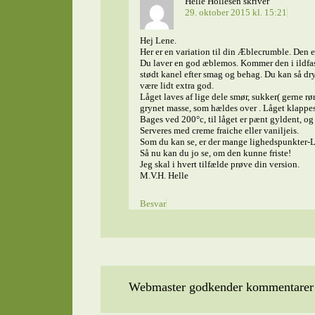
Helle Hollesen
skriver
29. oktober 2015 kl. 15:21
Hej Lene.
Her er en variation til din Æblecrumble. Den e
Du laver en god æblemos. Kommer den i ildfaste
stødt kanel efter smag og behag. Du kan så dr
være lidt extra god.
Låget laves af lige dele smør, sukker( gerne r
grynet masse, som hældes over . Låget klappes 
Bages ved 200°c, til låget er pænt gyldent, og 
Serveres med creme fraiche eller vaniljeis.
Som du kan se, er der mange lighedspunkter-L
Så nu kan du jo se, om den kunne friste!
Jeg skal i hvert tilfælde prøve din version.
M.V.H. Helle
Besvar
Webmaster godkender kommentarer t