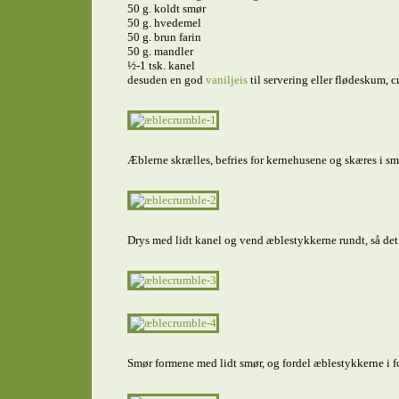
50 g. koldt smør
50 g. hvedemel
50 g. brun farin
50 g. mandler
½-1 tsk. kanel
desuden en god
vaniljeis
til servering eller flødeskum, c
Æblerne skrælles, befries for kernehusene og skæres i sm
Drys med lidt kanel og vend æblestykkerne rundt, så det 
Smør formene med lidt smør, og fordel æblestykkerne i 