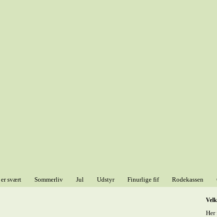
 er svært
Sommerliv
Jul
Udstyr
Finurlige fif
Rodekassen
Vel
Her 