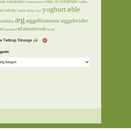
vindruer
valnødder
vilde ris
ælk
vodka
vesterhavsost
yoghurt
æble
whisky
abi
yacon sirup
ymer
æg
æggeblommer
æggehvider
eeddike
øl
er
ølandshvede
ærteskud
ørred
e Tøttrup Strunge
på
gorier