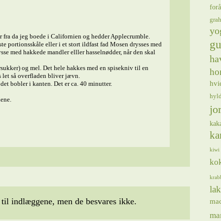
forå
gra
yo
r fra da jeg boede i Californien og hedder Applecrumble.
gu
 portionsskåle eller i et stort ildfast fad Mosen drysses med
ysse med hakkede mandler elller hasselnødder, når den skal
ha
ørsukker) og mel. Det hele hakkes med en spisekniv til en
ho
let så overfladen bliver jævn.
hvi
det bobler i kanten. Det er ca. 40 minutter.
hyl
ene.
jo
kak
ka
kiwi
ko
krab
lak
il indlæggene, men de besvares ikke.
ma
ma