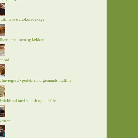
 ultimative chokoladekage
bærtærte - nem og lækker
tebrød
 havregrød - perfekte morgenmads muffins
wichbrød med squash og persille
rifter