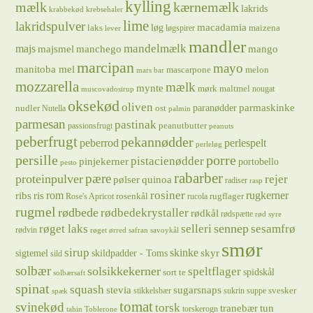
kylling
mælk
kærnemælk
lakrids
krabbekød
krebsehaler
lime
lakridspulver
løg
macadamia
laks
maizena
løgspirer
lever
mandler
majs
mandelmælk
majsmel
manchego
mango
marcipan
mayo
manitoba mel
mascarpone
melon
mars bar
mozzarella
mælk
mynte
mørk maltmel
nougat
muscovadosirup
oksekød
oliven
parmaskinke
paranødder
nudler
ost
Nutella
palmin
parmesan
pastinak
peanutbutter
passionsfrugt
peanuts
peberfrugt
pekannødder
peberrod
perlespelt
perleløg
persille
porre
pistacienødder
pinjekerner
portobello
pesto
rabarber
pære
proteinpulver
rejer
pølser
quinoa
radiser
rasp
rosiner
rugkerner
ris
rom
ribs
rosenkål
rugflager
Rose's Apricot
rucola
rugmel
rødbede
rødbedekrystaller
rødkål
rødspætte
rød syre
sennep
røget laks
selleri
sesamfrø
rødvin
røget ørred
safran
savoykål
smør
sirup
skinke
sigtemel
skildpadder - Toms
skyr
sild
solbær
solsikkekerner
speltflager
spidskål
sort te
solbærsaft
spinat
squash
stevia
sugarsnaps
svesker
stikkelsbær
sukrin
suppe
spæk
tomat
svinekød
torsk
tranebær
tun
torskerogn
tahin
Toblerone