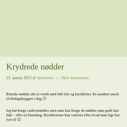
Krydrede nødder
23. januar 2015
af
Spisestuen
Skriv kommentar
Ristede nødder, der er vendt med lidt olie og krydderier. En sundere snack
til fredagshyggen i dag 🙂
Jeg har brugt cashewnødder, men man kan bruge de nødder, man godt kan
lide – eller en blanding. Krydderierne kan varieres efter, hvad man lige har
lyst til 🙂