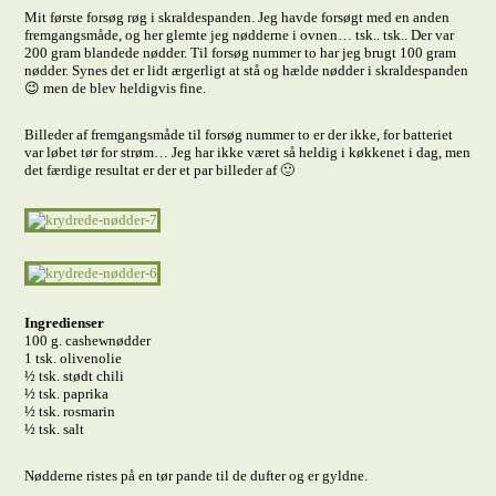
Mit første forsøg røg i skraldespanden. Jeg havde forsøgt med en anden
fremgangsmåde, og her glemte jeg nødderne i ovnen… tsk.. tsk.. Der var
200 gram blandede nødder. Til forsøg nummer to har jeg brugt 100 gram
nødder. Synes det er lidt ærgerligt at stå og hælde nødder i skraldespanden
😉 men de blev heldigvis fine.
Billeder af fremgangsmåde til forsøg nummer to er der ikke, for batteriet
var løbet tør for strøm… Jeg har ikke været så heldig i køkkenet i dag, men
det færdige resultat er der et par billeder af 🙂
Ingredienser
100 g. cashewnødder
1 tsk. olivenolie
½ tsk. stødt chili
½ tsk. paprika
½ tsk. rosmarin
½ tsk. salt
Nødderne ristes på en tør pande til de dufter og er gyldne.