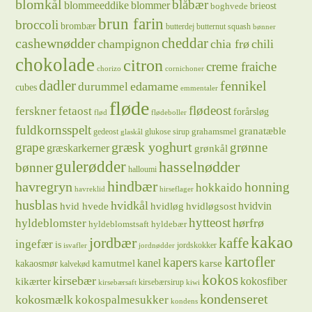
blomkål
blåbær
blommeeddike
blommer
brieost
boghvede
brun farin
broccoli
brombær
butterdej
butternut squash
bønner
cheddar
cashewnødder
champignon
chia frø
chili
chokolade
citron
creme fraiche
chorizo
cornichoner
dadler
fennikel
edamame
durummel
cubes
emmentaler
fløde
flødeost
ferskner
fetaost
forårsløg
flød
flødeboller
fuldkornsspelt
granatæble
grahamsmel
gedeost
glukose sirup
glaskål
græsk yoghurt
grape
grønne
græskarkerner
grønkål
gulerødder
hasselnødder
bønner
halloumi
hindbær
havregryn
honning
hokkaido
havreklid
hirseflager
husblas
hvidkål
hvidløg
hvidvin
hvid hvede
hvidløgsost
hytteost
hørfrø
hyldeblomster
hyldeblomstsaft
hyldebær
kakao
jordbær
kaffe
ingefær
is
jordskokker
isvafler
jordnødder
kartofler
kapers
kanel
kamutmel
karse
kakaosmør
kalvekød
kokos
kirsebær
kikærter
kokosfiber
kirsebærsirup
kirsebærsaft
kiwi
kondenseret
kokosmælk
kokospalmesukker
kondens