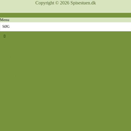
Copyright © 2026 Spisestuen.dk
Menu
Sidste nyt
Opskrifter
Aftensmad
Omelet
Fjerkræ
Vegetar
Fisk
Okse- og kalvekød
Svinekød
Wok
Suppe
Tilbehør
Sovse og dressinger
Back
Bagværk
Brød
Kage
Småkager
Cremer og sovse