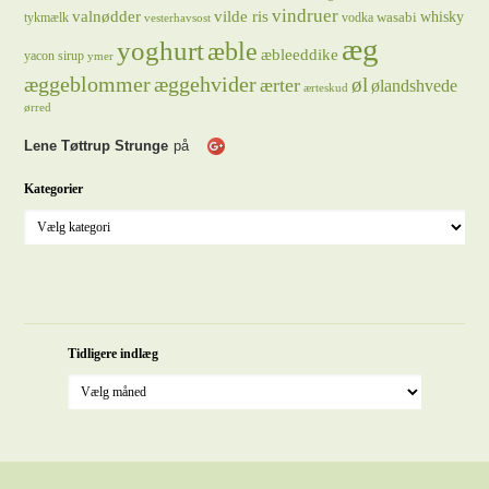
vindruer
valnødder
vilde ris
whisky
wasabi
tykmælk
vodka
vesterhavsost
æg
yoghurt
æble
æbleeddike
yacon sirup
ymer
æggeblommer
æggehvider
øl
ærter
ølandshvede
ærteskud
ørred
Lene Tøttrup Strunge
på
Kategorier
Tidligere indlæg