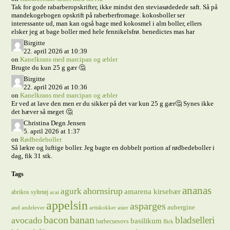
Tak for gode rabarberopskrifter, ikke mindst den steviasødedede saft. Så på
mandekogebogen opskrift på raberberfromage. kokosboller ser
interessante ud, man kan også bage med kokosmel i alm boller, ellers
elsker jeg at bage boller med hele fennikelsfrø. benedictes mas har
Birgitte
22. april 2026 at 10:39
on
Kanelkrans med marcipan og æbler
Brugte du kun 25 g gær 🤔
Birgitte
22. april 2026 at 10:36
on
Kanelkrans med marcipan og æbler
Er ved at lave den men er du sikker på det var kun 25 g gær🤔 Synes ikke
det hæver så meget 🤔
Christina Degn Jensen
5. april 2026 at 1:37
on
Rødbedeboller
Så lækre og luftige boller. Jeg bagte en dobbelt portion af rødbedeboller i
dag, fik 31 stk.
Tags
ananas
ahornsirup
agurk
amarena kirsebær
abrikos syltetøj
acai
appelsin
asparges
aubergine
and
andelever
artiskokker
asier
bacon
banan
bladselleri
avocado
basilikum
barbecuesovs
Birk