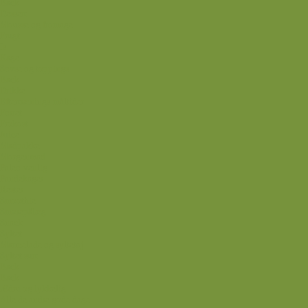
Back
Dessert
Mousse og fromage
Frugt
Is
Kage
Sovse og toppings
Back
Drikke
Eftertrænings-måltider
Forret
Frokost
Juice
Madpakke
Morgenmad
Paleo-venlig
Pandekager
Rester
Smoothie
Smørepålæg
Snack
Syltet
Marmelade og syltetøj
Syltet surt
Back
Back
Ædru og lykkelig
Alle de andre gode dage