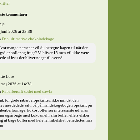
rifter
ste kommentarer
nja
 juni 2026 at 23:38
n
Den ultimative chokoladekage
vor mange personer vil du beregne kagen til når der
gså er boller og frugt? Vi bliver 15 men vil ikke være
ede af hvis der bliver noget til overs?
tte Lose
 maj 2026 at 14:38
n
Rabarbersaft sødet med stevia
ak for gode rabarberopskrifter, ikke mindst den
teviasødedede saft. Så på mandekogebogen opskrift på
aberberfromage. kokosboller ser interessante ud, man
an også bage med kokosmel i alm boller, ellers elsker
eg at bage boller med hele fennikelsfrø. benedictes mas
ar