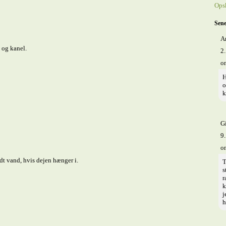
Opsk
Sene
A
 og kanel.
2.
o
H
o
k
Gi
9.
o
dt vand, hvis dejen hænger i.
T
s
r
k
j
h