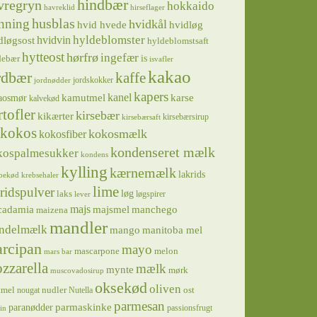
hindbær
vregryn
hokkaido
havreklid
hirseflager
husblas
nning
hvidkål
hvidløg
hvid hvede
hyldeblomster
hvidvin
dløgsost
hyldeblomstsaft
hytteost
hørfrø
ingefær
is
debær
isvafler
kakao
rdbær
kaffe
jordskokker
jordnødder
kapers
kanel
kamutmel
karse
aosmør
kalvekød
rtofler
kirsebær
kikærter
kirsebærsirup
kirsebærsaft
kokos
kokosmælk
kokosfiber
kondenseret mælk
kospalmesukker
kondens
kylling
kærnemælk
lakrids
bekød
krebsehaler
lime
ridspulver
løg
laks
løgspirer
lever
majs
majsmel
manchego
cadamia
maizena
mandler
ndelmælk
mango
manitoba mel
rcipan
mayo
mascarpone
melon
mars bar
zzarella
mælk
mynte
mørk
muscovadosirup
oksekød
oliven
tmel
nudler
ost
nougat
Nutella
parmesan
parmaskinke
paranødder
passionsfrugt
in