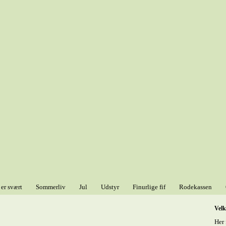
 er svært
Sommerliv
Jul
Udstyr
Finurlige fif
Rodekassen
Vel
Her 