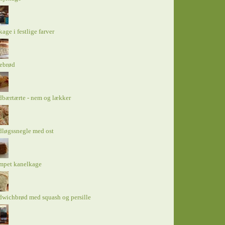
kage i festlige farver
tebrød
bærtærte - nem og lækker
dløgssnegle med ost
mpet kanelkage
wichbrød med squash og persille