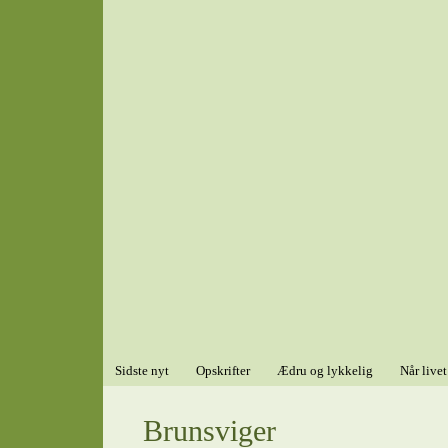
Sidste nyt
Opskrifter
Ædru og lykkelig
Når livet
Brunsviger