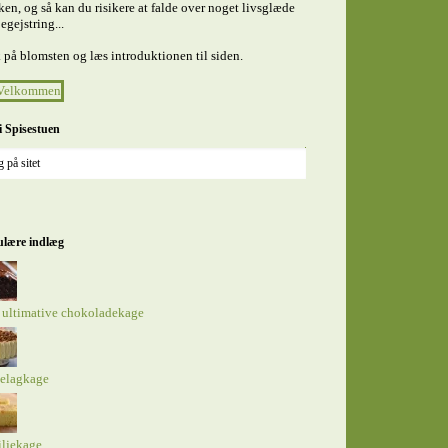
en, og så kan du risikere at falde over noget livsglæde
egejstring...
 på blomsten og læs introduktionen til siden.
i Spisestuen
lære indlæg
 ultimative chokoladekage
elagkage
iljekage