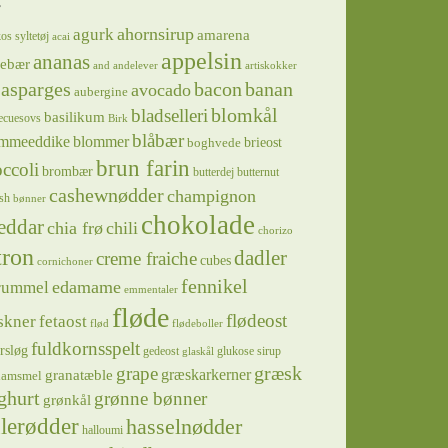
s
ahornsirup
agurk
amarena
os syltetøj
acai
appelsin
ananas
sebær
and
andelever
artiskokker
asparges
bacon
banan
avocado
aubergine
blomkål
bladselleri
basilikum
ecuesovs
Birk
blåbær
mmeeddike
blommer
brieost
boghvede
brun farin
ccoli
brombær
butterdej
butternut
cashewnødder
champignon
sh
bønner
chokolade
eddar
chia frø
chili
chorizo
tron
dadler
creme fraiche
cubes
cornichoner
fennikel
edamame
rummel
emmentaler
fløde
flødeost
skner
fetaost
flød
flødeboller
fuldkornsspelt
rsløg
gedeost
glukose sirup
glaskål
græsk
grape
græskarkerner
granatæble
hamsmel
ghurt
grønne bønner
grønkål
lerødder
hasselnødder
halloumi