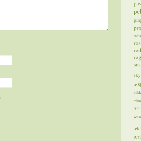
pas
pe
pin
pro
radis
ros
rød
røg
se
sky
s
te
stik
s
tahin
tykm
was
æbl
ært