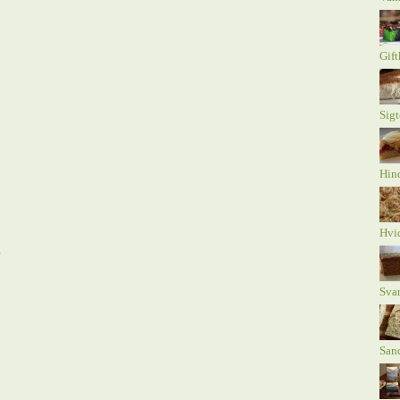
Gift
Sig
Hind
Hvi
.
Sva
Sand