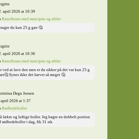
rgitte
. april 2026 at 10:39
n
Kanelkrans med marcipan og æbler
rugte du kun 25 g gær 🤔
rgitte
. april 2026 at 10:36
n
Kanelkrans med marcipan og æbler
r ved at lave den men er du sikker på det var kun 25 g
ær🤔 Synes ikke det hæver så meget 🤔
hristina Degn Jensen
 april 2026 at 1:37
n
Rødbedeboller
å lækre og luftige boller. Jeg bagte en dobbelt portion
f rødbedeboller i dag, fik 31 stk.