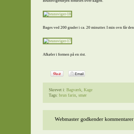
Brunsvigerdejen fordeles over kagen.
Bages ved 200 grader i ca. 20 minutter. I min ovn får den
Afkøler i formen på en rist.
Skrevet i:
Bagværk
,
Kage
Tags:
brun farin
,
smør
Webmaster godkender kommentarer t