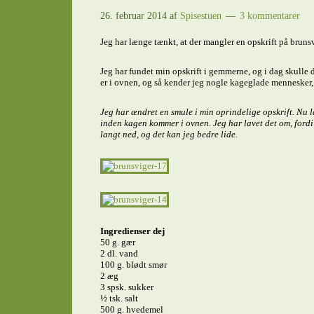
26. februar 2014
af
Spisestuen
3 kommentarer
Jeg har længe tænkt, at der mangler en opskrift på bruns
Jeg har fundet min opskrift i gemmerne, og i dag skulle d
er i ovnen, og så kender jeg nogle kageglade mennesker, 
Jeg har ændret en smule i min oprindelige opskrift. Nu
inden kagen kommer i ovnen. Jeg har lavet det om, fordi
langt ned, og det kan jeg bedre lide.
Ingredienser dej
50 g. gær
2 dl. vand
100 g. blødt smør
2 æg
3 spsk. sukker
½ tsk. salt
500 g. hvedemel