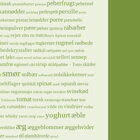
peberfrugt
tinak
peberrod
peanutbutter
peanuts
kannødder
persille
perlespelt
perleløg
pesto
porre
pistacienødder
jekerner
portobello
rabarber
pære
teinpulver
pølser
quinoa
rejer
ris
rom
ribs
rosenkål
er
Rose's Apricot
rasp
rugmel
rødbede
iner
rugkerner
rugflager
rucola
bedekrystaller
rødkål
rødspætte
rødvin
rød syre
sennep
et laks
selleri
røget ørred
safran
savoykål
sirup
samfrø
skinke
sigtemel
skildpadder - Toms
sild
smør
solbær
solsikkekerner
r
sort
solbærsaft
spinat
squash
peltflager
spidskål
stevia
spæk
svinekød
sugarsnaps
svesker
kelsbær
sukrin
suppe
tomat
torsk
tranebær
tun
torskerogn
Toblerone
vindruer
valnødder
vilde ris
ælk
vodka
vesterhavsost
yoghurt
æble
whisky
abi
yacon sirup
ymer
æg
æggeblommer
æggehvider
eeddike
øl
er
ølandshvede
ærteskud
ørred