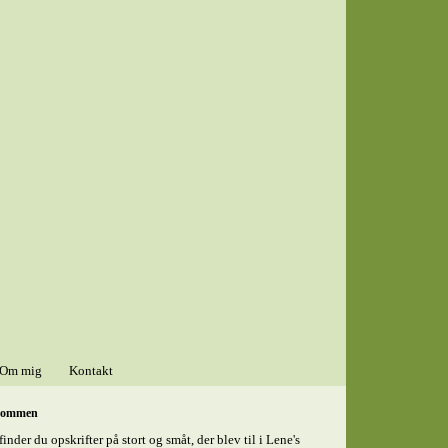
Om mig
Kontakt
kommen
finder du opskrifter på stort og småt, der blev til i Lene's