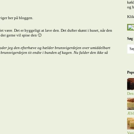
køkk
og b
Klik
viger her på bloggen.
et være. Det er hyggeligt at lave den. Det dufter skønt i huset, når den
der gerne vil spise den 🙂
Søg 
 lader jeg den efterhæve og hælder brunsvigerdejen over umiddelbart
 brunsvigerdejen tit endte i bunden af kagen. Nu falder den ikke så
Popu
Den
Æbl
Van