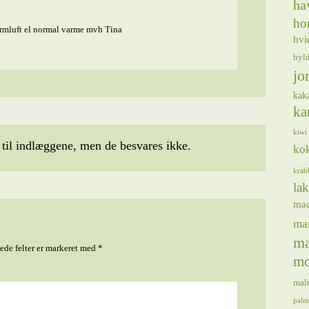
ha
ho
varmluft el normal varme mvh Tina
hvi
hyl
jo
kak
ka
kiwi
il indlæggene, men de besvares ikke.
ko
krab
lak
ma
ma
ma
de felter er markeret med
*
mo
mal
palm