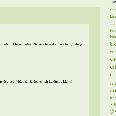
Tag
abrik
kir
asier
barb
blo
bro
r bredt ud i bagepladsen. Så man bare skal lave fordybninger
squa
ch
ci
du
e det med fyldet på. Så den er helt færdig og klar til
fer
forå
gra
yo
gu