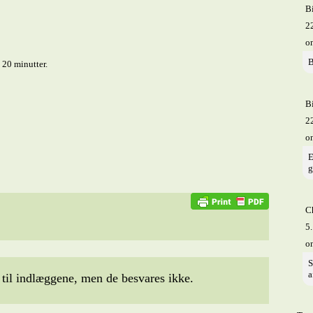
Bi
22
o
B
 20 minutter.
Bi
22
o
E
g
C
5.
o
S
a
il indlæggene, men de besvares ikke.